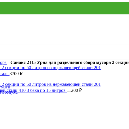
сора
-
Санакс 2115 Урна для раздельного сбора мусора 2 секци
сталь
3700
₽
умаги
ей стали 410 3 бака по 15 литров
11200
₽
я воздуха