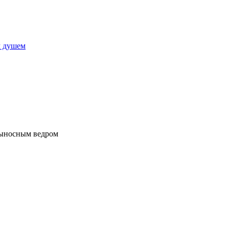
м душем
выносным ведром