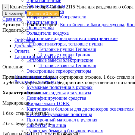
Урны настенные
Урны-пепельницы
Количество товара Санакс 2115 Урна для раздельного сбора
Климатическая техника
В корзину
Купить в 1 клик
Инфракрасные обогреватели
Сравнить
Кипятильники
Артикул:
11054
Категории:
Контейнеры и баки для мусора
,
Кон
Овощесушки
Поделиться:
Охладители воздуха
Проточные водонагреватели электрические
Описание
Тепловентиляторы, тепловые пушки
Доставка
Тепловые пушки Тепломаш
Оплата
Тепловые пушки Тропик
Гарантийный обязательства
Тепловые завесы электрические
Тепловые завесы Тепломаш
Описание
Электронные терморегуляторы
Пеленальные столы
Предназначена для сбора и сортировки отходов, 1 бак- стекло 
Расходные материалы
и учебных учреждениях, предприятиях общественного питания
Бумажные полотенца в рулонах
Характеристики:
Бумажные сиденья для унитаза
Дезинфицирующие средства
Маркировка:
Жидкое мыло TORK
Картриджи и баллоны для диспенсеров освежителя 
1 бак- стекло и металл.
Листовые бумажные полотенца
Протирочный материал в рулонах
2 бак- бумага и пластик.
Салфетки для лица
Туалетная бумага в больших рулонах
Габариты (ВхШхГ), мм: 600х484х300.