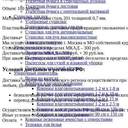
Туалетная бумага в стандартных рулонах
Туалетная бумага листовая
Объем: 100 литров.
Туалетная бумага с центральной вытяжкой
Сушилки для рук
Материал: нержавеющая сталь 201 толщиной 0,7 мм.
V-образные сушилки
Погружные сушилки для рук
Пластиковые ободки на дне баков предотвращают скольжение 
Сушилки для рук антивандальные
Сушилки для рук высокоскоростные
Доставка
Электрополотенце
Мы осуществляем доставку по г. Москва и МО собственной ку
Уборочная техника
Стоимость доставки в пределах МКАД – 300 руб.
Подметальные машины
Доставка за пределы МКАД – 300 руб. + 30 руб./км.
Пылесосы для опасной пыли
При заказе на сумму свыше 10000 рублей-бесплатно в предел
Пылесосы для сухой и влажной уборки
Пылесосы для сухой уборки
Условия доставки в регионы РФ:
Уборочный инвентарь
Ведра на колесах
Доставка за пределы Московского региона осуществляется пр
Коврики влаговпитывающие
любым, удобным для вас способом:
Коврики влаговпитывающие 1,2 м х 1,8 м
Коврики влаговпитывающие 1,2 м х 10 м
безналичный расчет (для всех юридических и физических
Коврики влаговпитывающие 1,2 м х 15 м
перевод денежных средств на карты Сбербанка.
Коврики влаговпитывающие 1,2 м х 2,5 м
Коврики влаговпитывающие 80 см х 120 см
Осуществляем доставку в любой регион РФ удобными для вас
Коврики влаговпитывающие 90 см х 150 см
Иные условия обсуждаются индивидуально.
Коврики резиновые ячеистые с отверстиями
Оплата
Тележки для белья