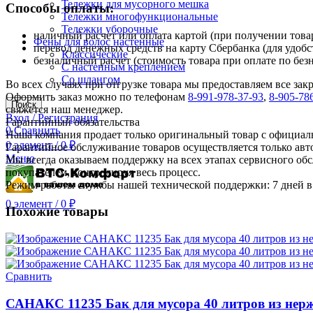
Тележки для мусорного мешка
Способы оплаты:
Тележки многофункциональные
Тележки уборочные
наличный расчет или оплата картой (при получении товар
Фены для волос настенные
перевод денежных средств на карту Сбербанка (для удобс
Классические
безналичный расчет (стоимость товара при оплате по без
С настенным креплением
Со шлангом
Во всех случаях при отгрузке товара мы предоставляем все за
Оформить заказ можно по телефонам
8-991-978-37-93
,
8-905-78
Поиск
свяжется наш менеджер.
Вход / Регистрация
Гарантийный обязательства
0
Сравнить
Наша компания продает только оригинальный товар с официал
0
элемент
/
0
₽
Гарантийное обслуживание товаров осуществляется только ав
Меню
Мы всегда оказываем поддержку на всех этапах сервисного о
покупателем, контролируя весь процесс.
Режим работы службы нашей технической поддержки: 7 дней в 
0
элемент
/
0
₽
Похожие товары
Сравнить
САНАКС 11235 Бак для мусора 40 литров из нер