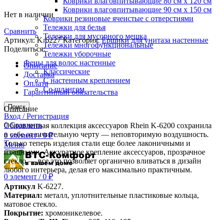
Коврики влаговпитывающие 80 см х 120 см
Коврики влаговпитывающие 90 см х 150 см
Нет в наличии
Коврики резиновые ячеистые с отверстиями
Тележки для белья
Сравнить
Тележки для мусорного мешка
Артикул:
K-6227
Категория:
Ершики для унитаза настенные
Тележки многофункциональные
Поделиться:
Тележки уборочные
Фены для волос настенные
Описание
Классические
Доставка
С настенным креплением
Оплата
Со шлангом
Гарантийный обязательства
Поиск
Описание
Вход / Регистрация
0
Сравнить
Обновленная коллекция аксессуаров Rhein K-6200 сохранила
в себе отличительную черту — неповторимую воздушность.
0
элемент
/
0
₽
Только теперь изделия стали еще более лаконичными и
Меню
изящными. Аккуратное крепление аксессуаров, прозрачное
стекло — все это позволяет органично вливаться в дизайн
любого интерьера, делая его максимально практичным.
0
элемент
/
0
₽
Артикул
K-6227.
Материал:
металл, уплотнительные пластиковые кольца,
матовое стекло.
Покрытие:
хромоникелевое.