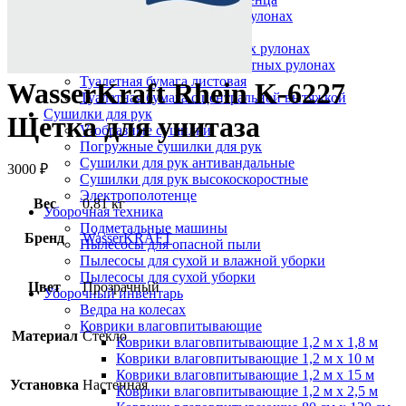
Протирочный материал в рулонах
Салфетки для лица
Туалетная бумага в больших рулонах
Туалетная бумага в стандартных рулонах
Туалетная бумага листовая
WasserKraft Rhein K-6227
Туалетная бумага с центральной вытяжкой
Сушилки для рук
Щетка для унитаза
V-образные сушилки
Погружные сушилки для рук
Сушилки для рук антивандальные
3000
₽
Сушилки для рук высокоскоростные
Электрополотенце
Вес
0,81 кг
Уборочная техника
Подметальные машины
Бренд
WasserKRAFT
Пылесосы для опасной пыли
Пылесосы для сухой и влажной уборки
Пылесосы для сухой уборки
Цвет
Прозрачный
Уборочный инвентарь
Ведра на колесах
Коврики влаговпитывающие
Материал
Стекло
Коврики влаговпитывающие 1,2 м х 1,8 м
Коврики влаговпитывающие 1,2 м х 10 м
Коврики влаговпитывающие 1,2 м х 15 м
Установка
Настенная
Коврики влаговпитывающие 1,2 м х 2,5 м