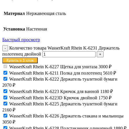
Материал
Нержавеющая сталь
Установка
Настенная
Быстрый просмотр
Количество товара WasserKraft Rhein K-6231 Держатель
полотенец двойной
Купить в 1 клик
WasserKraft Rhein K-6227 Щетка для унитаза
3000
₽
WasserKraft Rhein K-6211 Полка для полотенец
5610
₽
WasserKraft Rhein K-6222 Держатель туалетной бумаги
2070
₽
WasserKraft Rhein K-6223 Крючок для ванной
1180
₽
WasserKraft Rhein K-6223D Крючок двойной
1750
₽
WasserKraft Rhein K-6225 Держатель туалетной бумаги
2160
₽
WasserKraft Rhein K-6226 Держатель стакана и мыльницы
3050
₽
WasserKraft Rhein K-6228 Подстаканник одинарный
1880
₽