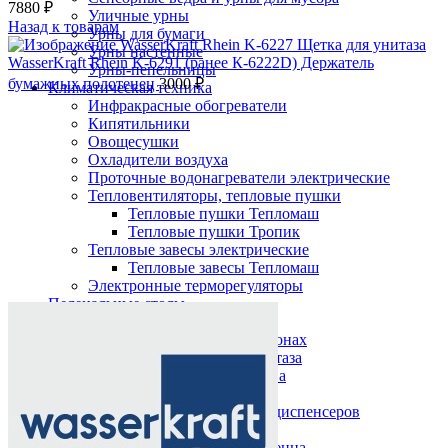
7880
₽
Уличные урны
Назад к товарам
Урны для бумаги
Урны настенные
WasserKraft Rhein K-6291 (ранее К-6222D) Держатель
Урны-пепельницы
бумажных полотенец
3000
₽
Климатическая техника
Инфракрасные обогреватели
Кипятильники
Овощесушки
Охладители воздуха
Проточные водонагреватели электрические
Тепловентиляторы, тепловые пушки
Тепловые пушки Тепломаш
Тепловые пушки Тропик
Тепловые завесы электрические
Тепловые завесы Тепломаш
Электронные терморегуляторы
Нажмите, чтобы увеличить
Пеленальные столы
Расходные материалы
Бумажные полотенца в рулонах
Бумажные сиденья для унитаза
Дезинфицирующие средства
Жидкое мыло TORK
Картриджи и баллоны для диспенсеров
освежителя воздуха
Листовые бумажные полотенца