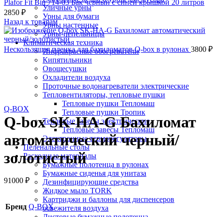
Plafor Fit Bin 714-03 Бак черный с синей крышкой 20 литров
Уличные урны
2850
₽
Урны для бумаги
Назад к товарам
Урны настенные
Урны-пепельницы
Климатическая техника
Нескользящая пленка для бахиломатов Q-box в рулонах
3800
₽
Инфракрасные обогреватели
Кипятильники
Овощесушки
Охладители воздуха
Проточные водонагреватели электрические
Тепловентиляторы, тепловые пушки
Нажмите, чтобы увеличить
Тепловые пушки Тепломаш
Q-BOX
Тепловые пушки Тропик
Q-box SK-HA-G Бахиломат
Тепловые завесы электрические
Тепловые завесы Тепломаш
автоматический черный/
Электронные терморегуляторы
Пеленальные столы
золотистый
Расходные материалы
Бумажные полотенца в рулонах
Бумажные сиденья для унитаза
91000
₽
Дезинфицирующие средства
Жидкое мыло TORK
Картриджи и баллоны для диспенсеров
Бренд
Q-BOX
освежителя воздуха
Листовые бумажные полотенца