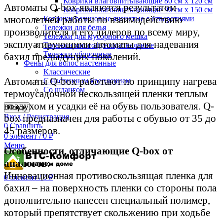
Коврики влаговпитывающие 80 см х 120 см
Автоматы Q-box являются результатом
Коврики влаговпитывающие 90 см х 150 см
многолетней работы по взаимодействию
Коврики резиновые ячеистые с отверстиями
Тележки для белья
производителя и его дилеров по всему миру,
Тележки для мусорного мешка
эксплуатирующими автоматы для надевания
Тележки многофункциональные
Тележки уборочные
бахил предыдущих поколений.
Фены для волос настенные
Классические
Автоматы Q-box работают по принципу нагрева
С настенным креплением
Со шлангом
термоусадочной нескользящей пленки теплым
воздухом и усадки её на обувь пользователя. Q-
Поиск
box предназначен для работы с обувью от 35 до
Вход / Регистрация
0
Сравнить
45 размеров.
0
элемент
/
0
₽
Меню
Особенности, отличающие Q-box от
аналогов:
Инновационная противоскользящая пленка для
0
элемент
/
0
₽
бахил – на поверхность пленки со стороны пола
дополнительно нанесен специальный полимер,
который препятствует скольжению при ходьбе