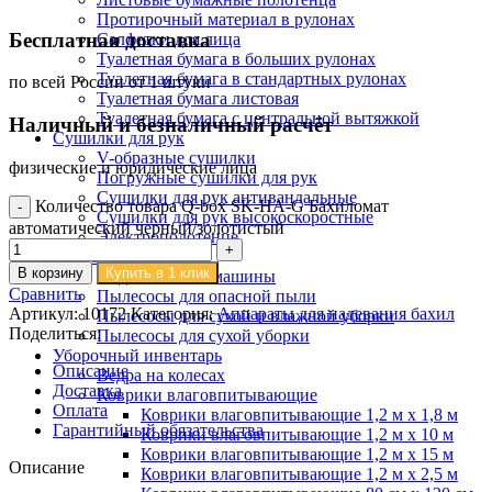
Протирочный материал в рулонах
Бесплатная доставка
Салфетки для лица
Туалетная бумага в больших рулонах
Туалетная бумага в стандартных рулонах
по всей России от 1 штуки
Туалетная бумага листовая
Туалетная бумага с центральной вытяжкой
Наличный и безналичный расчёт
Сушилки для рук
V-образные сушилки
физические и юридические лица
Погружные сушилки для рук
Сушилки для рук антивандальные
Количество товара Q-box SK-HA-G Бахиломат
Сушилки для рук высокоскоростные
автоматический черный/золотистый
Электрополотенце
Уборочная техника
В корзину
Купить в 1 клик
Подметальные машины
Сравнить
Пылесосы для опасной пыли
Артикул:
10172
Категория:
Аппараты для надевания бахил
Пылесосы для сухой и влажной уборки
Поделиться:
Пылесосы для сухой уборки
Уборочный инвентарь
Описание
Ведра на колесах
Доставка
Коврики влаговпитывающие
Оплата
Коврики влаговпитывающие 1,2 м х 1,8 м
Гарантийный обязательства
Коврики влаговпитывающие 1,2 м х 10 м
Коврики влаговпитывающие 1,2 м х 15 м
Описание
Коврики влаговпитывающие 1,2 м х 2,5 м