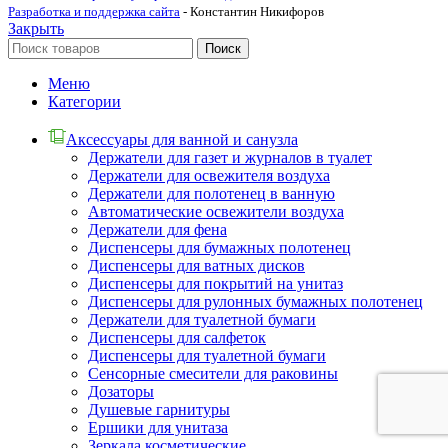
Разработка и поддержка сайта
- Константин Никифоров
Закрыть
Поиск
Меню
Категории
Аксессуары для ванной и санузла
Держатели для газет и журналов в туалет
Держатели для освежителя воздуха
Держатели для полотенец в ванную
Автоматические освежители воздуха
Держатели для фена
Диспенсеры для бумажных полотенец
Диспенсеры для ватных дисков
Диспенсеры для покрытий на унитаз
Диспенсеры для рулонных бумажных полотенец
Держатели для туалетной бумаги
Диспенсеры для салфеток
Диспенсеры для туалетной бумаги
Сенсорные смесители для раковины
Дозаторы
Душевые гарнитуры
Ершики для унитаза
Зеркала косметические