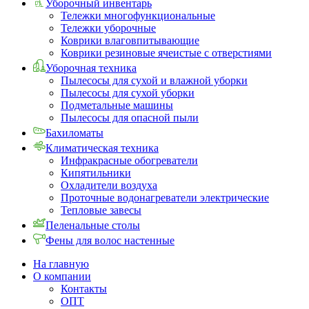
Уборочный инвентарь
Тележки многофункциональные
Тележки уборочные
Коврики влаговпитывающие
Коврики резиновые ячеистые с отверстиями
Уборочная техника
Пылесосы для сухой и влажной уборки
Пылесосы для сухой уборки
Подметальные машины
Пылесосы для опасной пыли
Бахиломаты
Климатическая техника
Инфракрасные обогреватели
Кипятильники
Охладители воздуха
Проточные водонагреватели электрические
Тепловые завесы
Пеленальные столы
Фены для волос настенные
На главную
О компании
Контакты
ОПТ