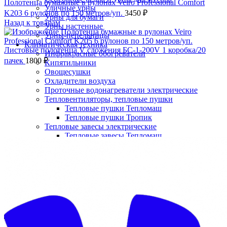
Полотенца бумажные в рулонах Veiro Professional Comfort
Уличные урны
K203 6 рулонов по 150 метров/уп.
3450
₽
Урны для бумаги
Назад к товарам
Урны настенные
Урны-пепельницы
Климатическая техника
Листовые полотенца V сложения БС-1-200V 1 коробка/20
Инфракрасные обогреватели
пачек
1800
₽
Кипятильники
Овощесушки
Охладители воздуха
Проточные водонагреватели электрические
Тепловентиляторы, тепловые пушки
Тепловые пушки Тепломаш
Тепловые пушки Тропик
Тепловые завесы электрические
Нажмите, чтобы увеличить
Тепловые завесы Тепломаш
Электронные терморегуляторы
Пеленальные столы
Расходные материалы
Бумажные полотенца в рулонах
Бумажные сиденья для унитаза
Дезинфицирующие средства
Жидкое мыло TORK
Картриджи и баллоны для диспенсеров
освежителя воздуха
Листовые бумажные полотенца