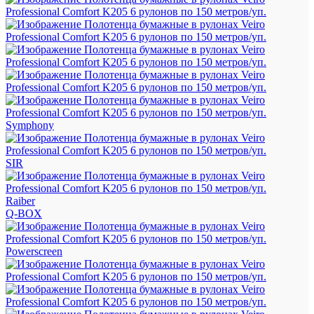
Symphony
SIR
Raiber
Q-BOX
Powerscreen