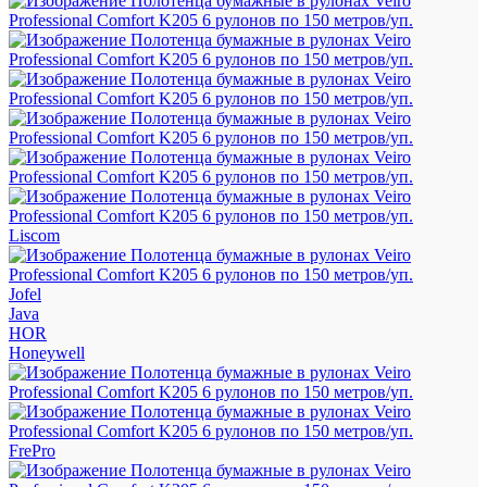
Liscom
Jofel
Java
HOR
Honeywell
FrePro