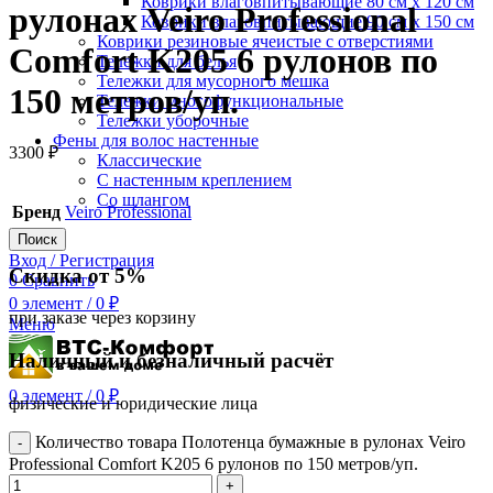
Коврики влаговпитывающие 80 см х 120 см
рулонах Veiro Professional
Коврики влаговпитывающие 90 см х 150 см
Коврики резиновые ячеистые с отверстиями
Comfort K205 6 рулонов по
Тележки для белья
Тележки для мусорного мешка
150 метров/уп.
Тележки многофункциональные
Тележки уборочные
Фены для волос настенные
3300
₽
Классические
С настенным креплением
Со шлангом
Бренд
Veiro Professional
Поиск
Вход / Регистрация
Скидка от 5%
0
Сравнить
0
элемент
/
0
₽
при заказе через корзину
Меню
Наличный и безналичный расчёт
0
элемент
/
0
₽
физические и юридические лица
Количество товара Полотенца бумажные в рулонах Veiro
Professional Comfort K205 6 рулонов по 150 метров/уп.