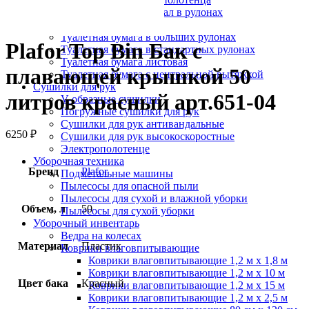
Протирочный материал в рулонах
Салфетки для лица
Туалетная бумага в больших рулонах
Plafor Top Bin Бак с
Туалетная бумага в стандартных рулонах
Туалетная бумага листовая
плавающей крышкой 50
Туалетная бумага с центральной вытяжкой
Сушилки для рук
литров красный арт.651-04
V-образные сушилки
Погружные сушилки для рук
Сушилки для рук антивандальные
6250
₽
Сушилки для рук высокоскоростные
Электрополотенце
Уборочная техника
Бренд
Plafor
Подметальные машины
Пылесосы для опасной пыли
Пылесосы для сухой и влажной уборки
Объем, л
50
Пылесосы для сухой уборки
Уборочный инвентарь
Ведра на колесах
Материал
Пластик
Коврики влаговпитывающие
Коврики влаговпитывающие 1,2 м х 1,8 м
Коврики влаговпитывающие 1,2 м х 10 м
Цвет бака
Красный
Коврики влаговпитывающие 1,2 м х 15 м
Коврики влаговпитывающие 1,2 м х 2,5 м