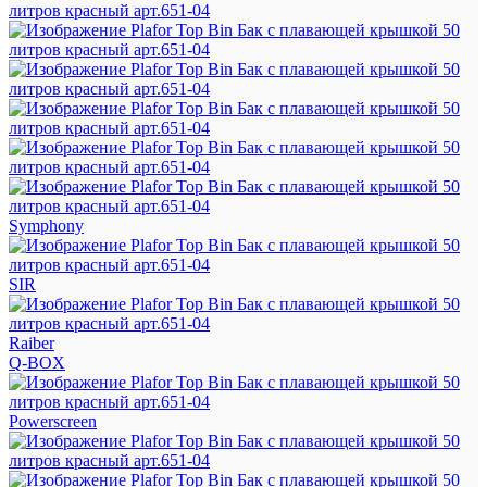
Symphony
SIR
Raiber
Q-BOX
Powerscreen