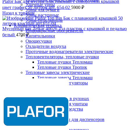
Plafor Бак для мусора пластиковый с поворотной крышкой
Уличные урны
цвет графит 50 литров арт. 654-02
5900
₽
Урны для бумаги
Назад к товарам
Урны настенные
Урны-пепельницы
Климатическая техника
Мусорный бак Telkar 40026 25л пластик с крышкой и педалью
Инфракрасные обогреватели
белый
4700
₽
Кипятильники
Овощесушки
Охладители воздуха
Проточные водонагреватели электрические
Тепловентиляторы, тепловые пушки
Тепловые пушки Тепломаш
Тепловые пушки Тропик
Тепловые завесы электрические
Нажмите, чтобы увеличить
Тепловые завесы Тепломаш
Электронные терморегуляторы
Пеленальные столы
Расходные материалы
Бумажные полотенца в рулонах
Бумажные сиденья для унитаза
Дезинфицирующие средства
Жидкое мыло TORK
Картриджи и баллоны для диспенсеров
освежителя воздуха
Листовые бумажные полотенца