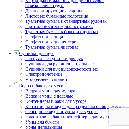
Картриджи и баллоны для диспенсеров
освежителя воздуха
Дезинфицирующие средства
Листовые бумажные полотенца
Туалетная бумага в стандартных рулонах
Протирочный материал в рулонах
Туалетная бумага в больших рулонах
Салфетки для лица
Салфетки для диспенсеров
Туалетная бумага листовая
Сушилки для рук
Погружные сушилки для рук
Сушилки для рук антивандальные
Сушилки для рук высокоскоростные
Электрополотенце
V-образные сушилки
Ведра и баки для мусора
Ведра и урны для мусора
Ведра и урны с педалью
Контейнеры и баки для мусора
Контейнеры и ведра для раздельного сбора мусора
Сенсорные ведра и урны для мусора
Пластиковые баки и контейнеры для мусора
Урны для бумаги
Урны-пепельницы