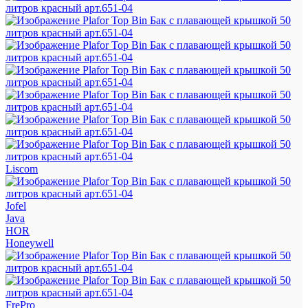
Liscom
Jofel
Java
HOR
Honeywell
FrePro