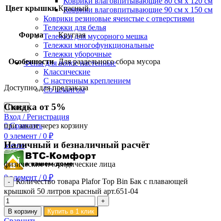
Коврики влаговпитывающие 80 см х 120 см
Цвет крышки
Красный
Коврики влаговпитывающие 90 см х 150 см
Коврики резиновые ячеистые с отверстиями
Тележки для белья
Форма
Круглая
Тележки для мусорного мешка
Тележки многофункциональные
Тележки уборочные
Особенности
Для раздельного сбора мусора
Фены для волос настенные
Классические
С настенным креплением
Доступно для предзаказа
Со шлангом
Скидка от 5%
Поиск
Вход / Регистрация
0
Сравнить
при заказе через корзину
0
элемент
/
0
₽
Наличный и безналичный расчёт
Меню
физические и юридические лица
0
элемент
/
0
₽
Количество товара Plafor Top Bin Бак с плавающей
крышкой 50 литров красный арт.651-04
В корзину
Купить в 1 клик
Сравнить