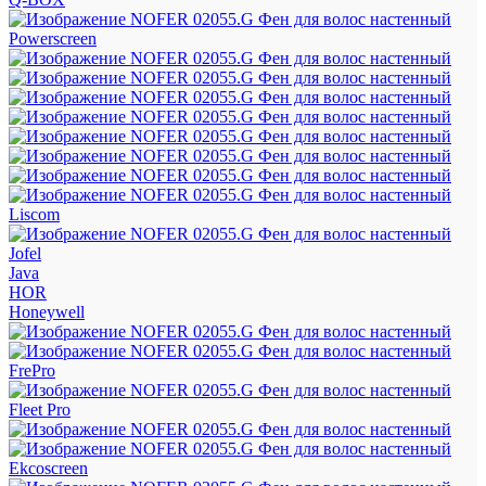
Powerscreen
Liscom
Jofel
Java
HOR
Honeywell
FrePro
Fleet Pro
Ekcoscreen