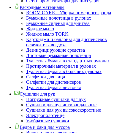
Сетки ароматизаторы для писсуаров
Расходные материалы
ROOM CARE – Уборка номерного фонда
Бумажные полотенца в рулонах
Бумажные сиденья для унитаза
Жидкое мыло
Жидкое мыло TORK
Картриджи и баллоны для диспенсеров
освежителя воздуха
Дезинфицирующие средства
Листовые бумажные полотенца
Туалетная бумага в стандартных рулонах
Протирочный материал в рулонах
Туалетная бумага в больших рулонах
Салфетки для лица
Салфетки для диспенсеров
Туалетная бумага листовая
Сушилки для рук
Погружные сушилки для рук
Сушилки для рук антивандальные
Сушилки для рук высокоскоростные
Электрополотенце
V-образные сушилки
Ведра и баки для мусора
Ведра и урны для мусора