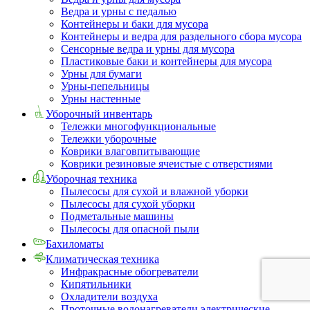
Ведра и урны с педалью
Контейнеры и баки для мусора
Контейнеры и ведра для раздельного сбора мусора
Сенсорные ведра и урны для мусора
Пластиковые баки и контейнеры для мусора
Урны для бумаги
Урны-пепельницы
Урны настенные
Уборочный инвентарь
Тележки многофункциональные
Тележки уборочные
Коврики влаговпитывающие
Коврики резиновые ячеистые с отверстиями
Уборочная техника
Пылесосы для сухой и влажной уборки
Пылесосы для сухой уборки
Подметальные машины
Пылесосы для опасной пыли
Бахиломаты
Климатическая техника
Инфракрасные обогреватели
Кипятильники
Охладители воздуха
Проточные водонагреватели электрические