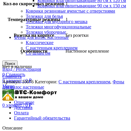
Коврики влаговпитывающие 80 см х 120 см
Кол-во скоростных режимов
1
Коврики влаговпитывающие 90 см х 150 см
Коврики резиновые ячеистые с отверстиями
Тележки для белья
Температурные режимы
1
Тележки для мусорного мешка
Тележки многофункциональные
Тележки уборочные
Розетка на корпусе
Без розетки
Фены для волос настенные
Классические
С настенным креплением
Особенности
Настенное крепление
Со шлангом
Поиск
Нет в наличии
Вход / Регистрация
0
Сравнить
Сравнить
0
элемент
/
0
₽
Артикул:
10076
Категории:
С настенным креплением
,
Фены
Меню
для волос настенные
Поделиться:
Описание
0
элемент
/
0
₽
Доставка
Оплата
Гарантийный обязательства
Описание