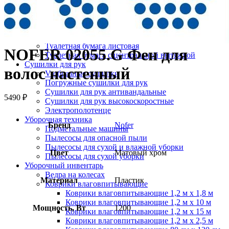
Протирочный материал в рулонах
Салфетки для лица
Туалетная бумага в больших рулонах
Туалетная бумага в стандартных рулонах
Туалетная бумага листовая
NOFER 02055.G Фен для
Туалетная бумага с центральной вытяжкой
Сушилки для рук
волос настенный
V-образные сушилки
Погружные сушилки для рук
Сушилки для рук антивандальные
5490
₽
Сушилки для рук высокоскоростные
Электрополотенце
Уборочная техника
Бренд
Nofer
Подметальные машины
Пылесосы для опасной пыли
Пылесосы для сухой и влажной уборки
Цвет
Матовый хром
Пылесосы для сухой уборки
Уборочный инвентарь
Ведра на колесах
Материал
Пластик
Коврики влаговпитывающие
Коврики влаговпитывающие 1,2 м х 1,8 м
Коврики влаговпитывающие 1,2 м х 10 м
Мощность, Вт
1200
Коврики влаговпитывающие 1,2 м х 15 м
Коврики влаговпитывающие 1,2 м х 2,5 м