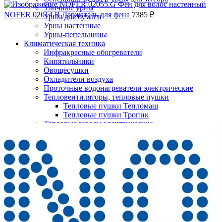
Уличные урны
NOFER 02014.B Держатель для фена
7385
₽
Урны для бумаги
Урны настенные
Урны-пепельницы
Климатическая техника
Инфракрасные обогреватели
Кипятильники
Овощесушки
Охладители воздуха
Проточные водонагреватели электрические
Тепловентиляторы, тепловые пушки
Тепловые пушки Тепломаш
Тепловые пушки Тропик
Нажмите, чтобы увеличить
Тепловые завесы электрические
Тепловые завесы Тепломаш
Электронные терморегуляторы
Пеленальные столы
Расходные материалы
Бумажные полотенца в рулонах
Бумажные сиденья для унитаза
Дезинфицирующие средства
Жидкое мыло TORK
Картриджи и баллоны для диспенсеров
освежителя воздуха
Листовые бумажные полотенца