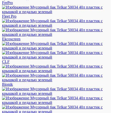
FrePro
Fleet Pro
Ekcoscreen
CLF
Bionik