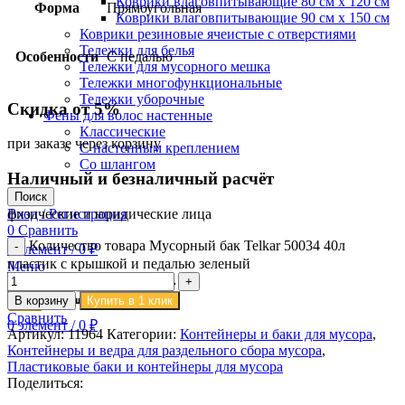
Коврики влаговпитывающие 80 см х 120 см
Форма
Прямоугольная
Коврики влаговпитывающие 90 см х 150 см
Коврики резиновые ячеистые с отверстиями
Тележки для белья
Особенности
С педалью
Тележки для мусорного мешка
Тележки многофункциональные
Тележки уборочные
Скидка от 5%
Фены для волос настенные
Классические
при заказе через корзину
С настенным креплением
Со шлангом
Наличный и безналичный расчёт
Поиск
физические и юридические лица
Вход / Регистрация
0
Сравнить
Количество товара Мусорный бак Telkar 50034 40л
0
элемент
/
0
₽
пластик с крышкой и педалью зеленый
Меню
В корзину
Купить в 1 клик
Сравнить
0
элемент
/
0
₽
Артикул:
11964
Категории:
Контейнеры и баки для мусора
,
Контейнеры и ведра для раздельного сбора мусора
,
Пластиковые баки и контейнеры для мусора
Поделиться: