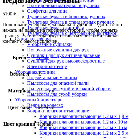
Протирочный материал в рулонах
Салфетки для лица
5100
₽
Туалетная бумага в больших рулонах
Туалетная бумага в стандартных рулонах
Пользование ведром максимально удобное – достаточно
Туалетная бумага листовая
нажать на педаль на передней стороне, чтобы открыть
Туалетная бумага с центральной вытяжкой
крышку. Руки всегда будут оставаться чистыми, так как
Сушилки для рук
контакт с баком исключен.
V-образные сушилки
Погружные сушилки для рук
Сушилки для рук антивандальные
Бренд
Telkar
Сушилки для рук высокоскоростные
Электрополотенце
Уборочная техника
Объем, л
40
Подметальные машины
Пылесосы для опасной пыли
Пылесосы для сухой и влажной уборки
Материал
Пластик
Пылесосы для сухой уборки
Уборочный инвентарь
Ведра на колесах
Цвет бака
Зеленый
Коврики влаговпитывающие
Коврики влаговпитывающие 1,2 м х 1,8 м
Коврики влаговпитывающие 1,2 м х 10 м
Цвет крышки
Черный
Коврики влаговпитывающие 1,2 м х 15 м
Коврики влаговпитывающие 1,2 м х 2,5 м