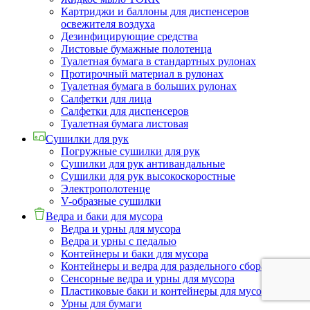
Картриджи и баллоны для диспенсеров
освежителя воздуха
Дезинфицирующие средства
Листовые бумажные полотенца
Туалетная бумага в стандартных рулонах
Протирочный материал в рулонах
Туалетная бумага в больших рулонах
Салфетки для лица
Салфетки для диспенсеров
Туалетная бумага листовая
Сушилки для рук
Погружные сушилки для рук
Сушилки для рук антивандальные
Сушилки для рук высокоскоростные
Электрополотенце
V-образные сушилки
Ведра и баки для мусора
Ведра и урны для мусора
Ведра и урны с педалью
Контейнеры и баки для мусора
Контейнеры и ведра для раздельного сбора мусора
Сенсорные ведра и урны для мусора
Пластиковые баки и контейнеры для мусора
Урны для бумаги