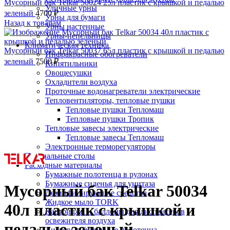
Мусорный бак Telkar 50024 25л пластик с крышкой и педалью
Уличные урны
зеленый
4700
₽
Урны для бумаги
Назад к товарам
Урны настенные
Урны-пепельницы
Климатическая техника
Мусорный бак Telkar 50037 65л пластик с крышкой и педалью
Инфракрасные обогреватели
зеленый
7500
₽
Кипятильники
Овощесушки
Охладители воздуха
Проточные водонагреватели электрические
Тепловентиляторы, тепловые пушки
Тепловые пушки Тепломаш
Тепловые пушки Тропик
Тепловые завесы электрические
Нажмите, чтобы увеличить
Тепловые завесы Тепломаш
Электронные терморегуляторы
Пеленальные столы
Расходные материалы
Бумажные полотенца в рулонах
Бумажные сиденья для унитаза
Мусорный бак Telkar 50034
Дезинфицирующие средства
Жидкое мыло TORK
40л пластик с крышкой и
Картриджи и баллоны для диспенсеров
освежителя воздуха
педалью зеленый
Листовые бумажные полотенца