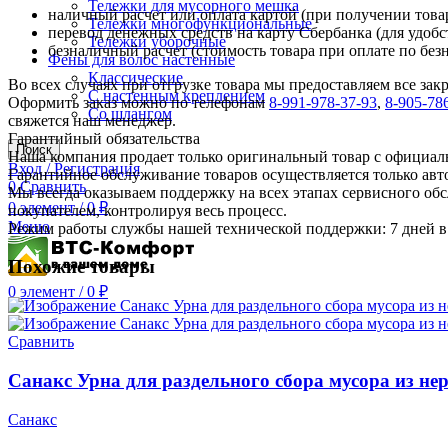
Тележки для мусорного мешка
наличный расчет или оплата картой (при получении товар
Тележки многофункциональные
перевод денежных средств на карту Сбербанка (для удобс
Тележки уборочные
безналичный расчет (стоимость товара при оплате по без
Фены для волос настенные
Классические
Во всех случаях при отгрузке товара мы предоставляем все за
С настенным креплением
Оформить заказ можно по телефонам
8-991-978-37-93
,
8-905-78
Со шлангом
свяжется наш менеджер.
Гарантийный обязательства
Поиск
Наша компания продает только оригинальный товар с официал
Вход / Регистрация
Гарантийное обслуживание товаров осуществляется только ав
0
Сравнить
Мы всегда оказываем поддержку на всех этапах сервисного о
0
элемент
/
0
₽
покупателем, контролируя весь процесс.
Меню
Режим работы службы нашей технической поддержки: 7 дней в 
Похожие товары
0
элемент
/
0
₽
Сравнить
Санакс Урна для раздельного сбора мусора из нер
Санакс