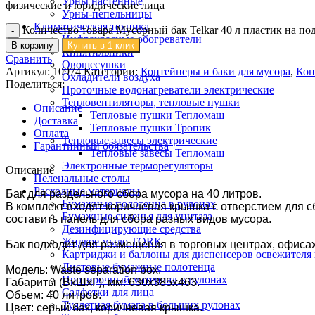
Урны настенные
физические и юридические лица
Урны-пепельницы
Климатическая техника
Количество товара Мусорный бак Telkar 40 л пластик на под
Инфракрасные обогреватели
В корзину
Купить в 1 клик
Кипятильники
Сравнить
Овощесушки
Артикул:
10974
Категории:
Контейнеры и баки для мусора
,
Кон
Охладители воздуха
Поделиться:
Проточные водонагреватели электрические
Тепловентиляторы, тепловые пушки
Описание
Тепловые пушки Тепломаш
Доставка
Тепловые пушки Тропик
Оплата
Тепловые завесы электрические
Гарантийный обязательства
Тепловые завесы Тепломаш
Электронные терморегуляторы
Описание
Пеленальные столы
Расходные материалы
Бак для раздельного сбора мусора на 40 литров.
Бумажные полотенца в рулонах
В комплект входят коричневая крышка с отверстием для с
Бумажные сиденья для унитаза
составить панель для сбора разных видов мусора.
Дезинфицирующие средства
Жидкое мыло TORK
Бак подходит для размещения в торговых центрах, офисах
Картриджи и баллоны для диспенсеров освежителя 
Листовые бумажные полотенца
Модель: Waste separation box.
Протирочный материал в рулонах
Габариты (ВхШхГ), мм: 630x385x463.
Салфетки для лица
Объем: 40 литров.
Туалетная бумага в больших рулонах
Цвет: серый бак, коричневая крышка.