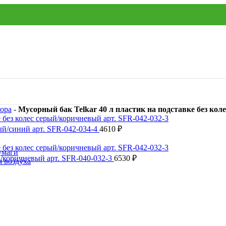
сора
-
Мусорный бак Telkar 40 л пластик на подставке без кол
ый/синий арт. SFR-042-034-4
4610
₽
умаги
й/коричневый арт. SFR-040-032-3
6530
₽
я воздуха