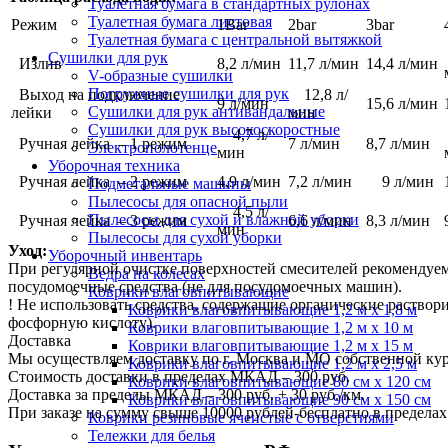
Туалетная бумага в стандартных рулонах
Туалетная бумага листовая
Режим
1Bar
2bar
3bar
Туалетная бумага с центральной вытяжкой
Сушилки для рук
Излив
8,2 л/мин
11,7 л/мин
14,4 л/мин
V-образные сушилки
Погружные сушилки для рук
Выход на подключение
12,8 л/
9 л/мин
15,6 л/мин
Сушилки для рук антивандальные
лейки
мин
Сушилки для рук высокоскоростные
4,7 л/
Ручная лейка – 1 режим
7 л/мин
8,7 л/мин
Электрополотенце
мин
Уборочная техника
Ручная лейка – 2 режим
4,9 л/мин
7,2 л/мин
9 л/мин
Подметальные машины
Пылесосы для опасной пыли
4,5 л/
Пылесосы для сухой и влажной уборки
Ручная лейка – 3 режим
6,6 л/мин
8,3 л/мин
мин
Пылесосы для сухой уборки
Уход:
Уборочный инвентарь
При регулярной очистке поверхностей смесителей рекомендуе
Ведра на колесах
посудомоечные средства (не для посудомоечных машин).
Коврики влаговпитывающие
! Не использовать средства, содержащие органические раствор
Коврики влаговпитывающие 1,2 м х 1,8 м
фосфорную кислоту).
Коврики влаговпитывающие 1,2 м х 10 м
Доставка
Коврики влаговпитывающие 1,2 м х 15 м
Мы осуществляем доставку по г. Москва и МО собственной ку
Коврики влаговпитывающие 1,2 м х 2,5 м
Стоимость доставки в пределах МКАД – 300 руб.
Коврики влаговпитывающие 80 см х 120 см
Доставка за пределы МКАД – 300 руб. + 30 руб./км.
Коврики влаговпитывающие 90 см х 150 см
При заказе на сумму свыше 10000 рублей-бесплатно в предел
Коврики резиновые ячеистые с отверстиями
Тележки для белья