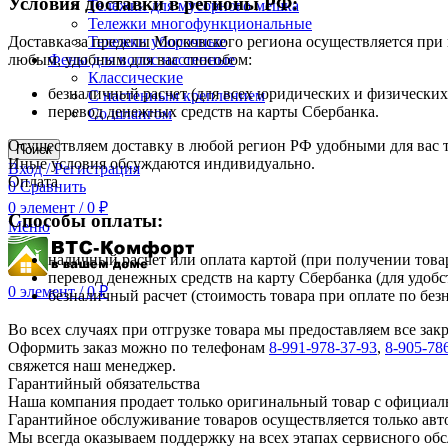
Условия доставки в регионы РФ:
Тележки для мусорного мешка
Тележки многофункциональные
Тележки уборочные
Доставка за пределы Московского региона осуществляется пр
Фены для волос настенные
любым, удобным для вас способом:
Классические
безналичный расчет (для всех юридических и физических
С настенным креплением
перевод денежных средств на карты Сбербанка.
Со шлангом
Осуществляем доставку в любой регион РФ удобными для вас
Поиск
Иные условия обсуждаются индивидуально.
Вход / Регистрация
Оплата
0
Сравнить
0
элемент
/
0
₽
Способы оплаты:
Меню
наличный расчет или оплата картой (при получении товар
перевод денежных средств на карту Сбербанка (для удобс
0
элемент
/
0
₽
безналичный расчет (стоимость товара при оплате по без
Во всех случаях при отгрузке товара мы предоставляем все за
Оформить заказ можно по телефонам
8-991-978-37-93
,
8-905-78
свяжется наш менеджер.
Гарантийный обязательства
Наша компания продает только оригинальный товар с официал
Гарантийное обслуживание товаров осуществляется только ав
Мы всегда оказываем поддержку на всех этапах сервисного о