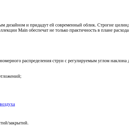
ым дизайном и придадут ей современный облик. Строгие цилин
екции Main обеспечат не только практичность в плане расхода 
номерного распределения струи с регулируемым углом наклона д
отложений;
воздуха
ытий/закрытий.