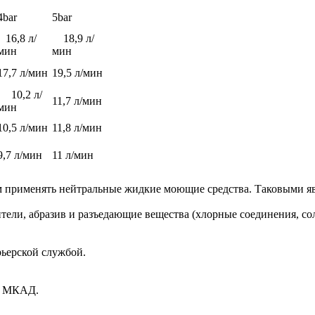
4bar
5bar
16,8 л/
18,9 л/
мин
мин
17,7 л/мин
19,5 л/мин
10,2 л/
11,7 л/мин
мин
10,5 л/мин
11,8 л/мин
9,7 л/мин
11 л/мин
м применять нейтральные жидкие моющие средства. Таковыми я
ители, абразив и разъедающие вещества (хлорные соединения, с
рьерской службой.
ах МКАД.