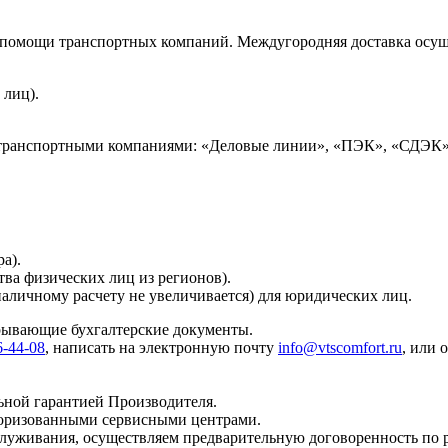
и помощи транспортных компаний. Междугородняя доставка осущ
 лиц).
 транспортными компаниями: «Деловые линии», «ПЭК», «СДЭК»
а).
тва физических лиц из регионов).
наличному расчету не увеличивается) для юридических лиц.
крывающие бухгалтерские документы.
6-44-08
, написать на электронную почту
info@vtscomfort.ru
, или 
ьной гарантией Производителя.
торизованными сервисными центрами.
бслуживания, осуществляем предварительную договоренность по