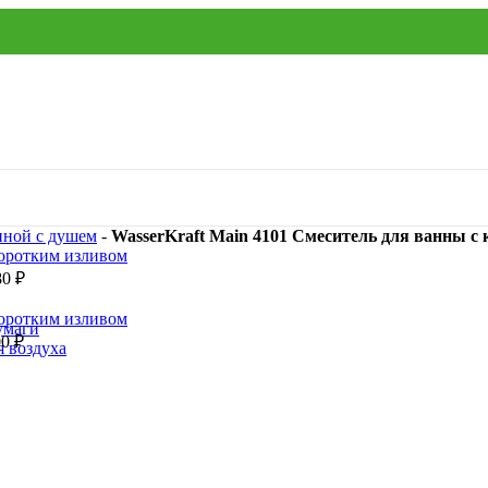
нной с душем
-
WasserKraft Main 4101 Смеситель для ванны с
80
₽
умаги
00
₽
я воздуха