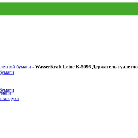
алетной бумаги
-
WasserKraft Leine K-5096 Держатель туалетно
умаги
я воздуха