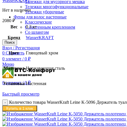
WasserKRAFT
Тележки для мусорного мешка
Тележки многофункциональные
Нет в наличии
Тележки уборочные
Фены для волос настенные
2080
₽
Классические
Вес
0,3 кг
С настенным креплением
Со шлангом
Бренд
WasserKRAFT
Поиск
Вход / Регистрация
Цвет
Глянцевый хром
0
Сравнить
0
элемент
/
0
₽
Меню
Материал
Нержавеющая сталь
0
элемент
/
0
₽
Установка
Настенная
Быстрый просмотр
Количество товара WasserKraft Leine K-5096 Держатель туа
Купить в 1 клик