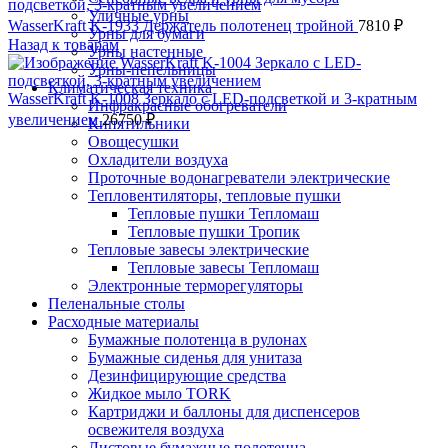
Уличные урны
WasserKraft K-1933 Держатель полотенец тройной
7810
₽
Урны для бумаги
Назад к товарам
Урны настенные
Урны-пепельницы
Климатическая техника
WasserKraft K-1008 Зеркало с LED-подсветкой и 3-кратным
Инфракрасные обогреватели
увеличением
26750
₽
Кипятильники
Овощесушки
Охладители воздуха
Проточные водонагреватели электрические
Тепловентиляторы, тепловые пушки
Тепловые пушки Тепломаш
Тепловые пушки Тропик
Тепловые завесы электрические
Тепловые завесы Тепломаш
Электронные терморегуляторы
Пеленальные столы
Расходные материалы
Бумажные полотенца в рулонах
Бумажные сиденья для унитаза
Дезинфицирующие средства
Жидкое мыло TORK
Картриджи и баллоны для диспенсеров
освежителя воздуха
Листовые бумажные полотенца