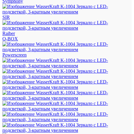
Symphony
SIR
Raiber
Q-BOX
Powerscreen