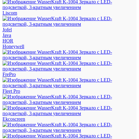
Liscom
Jofel
Java
HOR
Honeywell
FrePro
Fleet Pro
Ekcoscreen