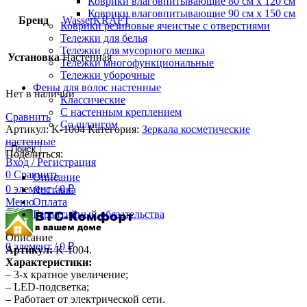
Коврики влаговпитывающие 80 см х 120 см
Коврики влаговпитывающие 90 см х 150 см
Бренд
WasserKRAFT
Коврики резиновые ячеистые с отверстиями
Тележки для белья
Тележки для мусорного мешка
Установка
Настенная
Тележки многофункциональные
Тележки уборочные
Фены для волос настенные
Нет в наличии
Классические
С настенным креплением
Сравнить
Со шлангом
Артикул:
K-1004
Категория:
Зеркала косметические
настенные
Поиск
Поделиться:
Вход / Регистрация
0
Сравнить
Описание
0
элемент
/
0
₽
Доставка
Меню
Оплата
Гарантийный обязательства
Описание
0
элемент
/
0
₽
Артикул:
K-1004.
Характеристики:
– 3-х кратное увеличение;
– LED-подсветка;
– Работает от электрической сети.