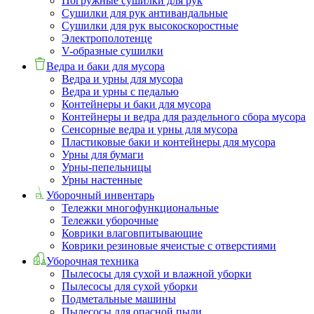
Погружные сушилки для рук
Сушилки для рук антивандальные
Сушилки для рук высокоскоростные
Электрополотенце
V-образные сушилки
Ведра и баки для мусора
Ведра и урны для мусора
Ведра и урны с педалью
Контейнеры и баки для мусора
Контейнеры и ведра для раздельного сбора мусора
Сенсорные ведра и урны для мусора
Пластиковые баки и контейнеры для мусора
Урны для бумаги
Урны-пепельницы
Урны настенные
Уборочный инвентарь
Тележки многофункциональные
Тележки уборочные
Коврики влаговпитывающие
Коврики резиновые ячеистые с отверстиями
Уборочная техника
Пылесосы для сухой и влажной уборки
Пылесосы для сухой уборки
Подметальные машины
Пылесосы для опасной пыли