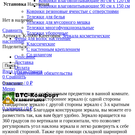
Коврики влаговпитывающие 80 см х 120 см
Установка
Настенная
Коврики влаговпитывающие 90 см х 150 см
Коврики резиновые ячеистые с отверстиями
Тележки для белья
Нет в наличии
Тележки для мусорного мешка
Тележки многофункциональные
Сравнить
Тележки уборочные
Артикул:
K-1000
Категория:
Зеркала косметические
Фены для волос настенные
настенные
Классические
Поделиться:
С настенным креплением
Со шлангом
Описание
Доставка
Поиск
Оплата
Вход / Регистрация
Гарантийный обязательства
0
Сравнить
0
элемент
/
0
₽
Описание
Меню
Зеркало является необходимым предметом в ванной комнате.
Мы предлагаем двухстороннее зеркало (с одной стороны
стандартное зеркало с другой стороны зеркало с 3-х кратным
0
элемент
/
0
₽
увеличением). Благодаря конструкции зеркала, вы можете его
разместить так, как вам будет удобно. Зеркало вращается на
360 градусов по вертикали и горизонтали, что позволяет
регулировать угол наклона зеркала и легко развернуть к себе
нужной стороной. Также при помощи складной шарнирной