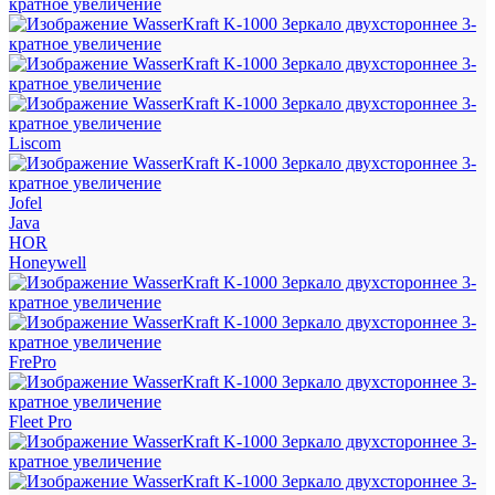
Liscom
Jofel
Java
HOR
Honeywell
FrePro
Fleet Pro