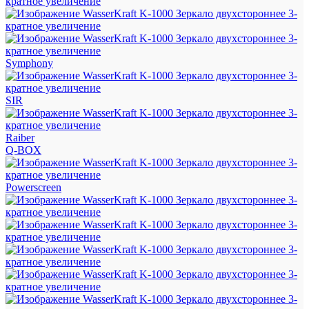
Symphony
SIR
Raiber
Q-BOX
Powerscreen