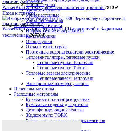
Уличные урны
WasserKraft K-1933 Держатель полотенец тройной
7810
₽
Урны для бумаги
Назад к товарам
Урны настенные
Урны-пепельницы
Климатическая техника
WasserKraft K-1008 Зеркало с LED-подсветкой и 3-кратным
Инфракрасные обогреватели
увеличением
26750
₽
Кипятильники
Овощесушки
Охладители воздуха
Проточные водонагреватели электрические
Тепловентиляторы, тепловые пушки
Тепловые пушки Тепломаш
Тепловые пушки Тропик
Тепловые завесы электрические
Тепловые завесы Тепломаш
Электронные терморегуляторы
Пеленальные столы
Расходные материалы
Бумажные полотенца в рулонах
Бумажные сиденья для унитаза
Дезинфицирующие средства
Жидкое мыло TORK
Нажмите, чтобы увеличить
Картриджи и баллоны для диспенсеров
освежителя воздуха
Листовые бумажные полотенца