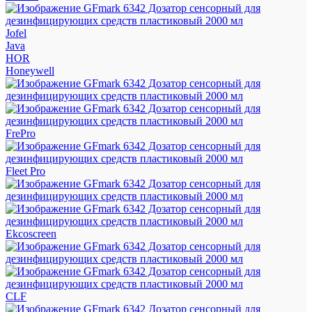
Jofel
Java
HOR
Honeywell
FrePro
Fleet Pro
Ekcoscreen
CLF