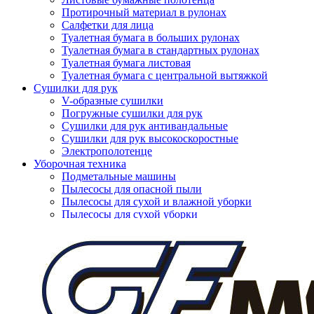
Протирочный материал в рулонах
Салфетки для лица
Туалетная бумага в больших рулонах
Туалетная бумага в стандартных рулонах
Туалетная бумага листовая
Туалетная бумага с центральной вытяжкой
Сушилки для рук
V-образные сушилки
Погружные сушилки для рук
Сушилки для рук антивандальные
Сушилки для рук высокоскоростные
Электрополотенце
Уборочная техника
Подметальные машины
Пылесосы для опасной пыли
Пылесосы для сухой и влажной уборки
Нажмите, чтобы увеличить
Пылесосы для сухой уборки
Уборочный инвентарь
Ведра на колесах
Коврики влаговпитывающие
Коврики влаговпитывающие 1,2 м х 1,8 м
Коврики влаговпитывающие 1,2 м х 10 м
Коврики влаговпитывающие 1,2 м х 15 м
Коврики влаговпитывающие 1,2 м х 2,5 м