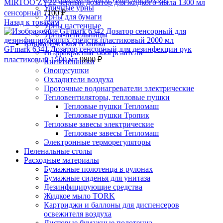
MIRTOO ZY22 черный дозатор для жидкого мыла 1300 мл
Уличные урны
сенсорный
7100
₽
Урны для бумаги
Назад к товарам
Урны настенные
Урны-пепельницы
Климатическая техника
GFmark 6341 Дозатор сенсорный для дезинфекции рук
Инфракрасные обогреватели
пластиковый 1500 мл
9800
₽
Кипятильники
Овощесушки
Охладители воздуха
Проточные водонагреватели электрические
Тепловентиляторы, тепловые пушки
Тепловые пушки Тепломаш
Тепловые пушки Тропик
Тепловые завесы электрические
Тепловые завесы Тепломаш
Электронные терморегуляторы
Пеленальные столы
Расходные материалы
Бумажные полотенца в рулонах
Бумажные сиденья для унитаза
Дезинфицирующие средства
Жидкое мыло TORK
Картриджи и баллоны для диспенсеров
освежителя воздуха
Листовые бумажные полотенца