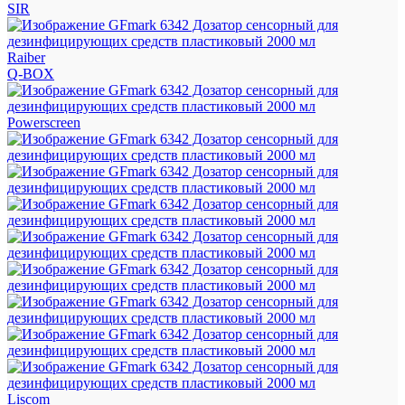
SIR
Raiber
Q-BOX
Powerscreen
Liscom