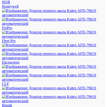
HOR
Honeywell
FrePro
Fleet Pro
Ekcoscreen
CLF
Bionik