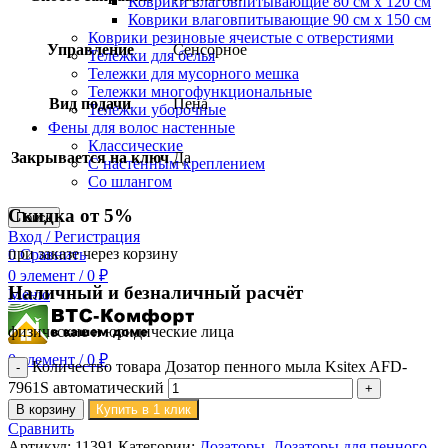
Коврики влаговпитывающие 80 см х 120 см
Коврики влаговпитывающие 90 см х 150 см
Коврики резиновые ячеистые с отверстиями
Управление
Сенсорное
Тележки для белья
Тележки для мусорного мешка
Тележки многофункциональные
Вид подачи
Пена
Тележки уборочные
Фены для волос настенные
Классические
Закрывается на ключ
Да
С настенным креплением
Со шлангом
Скидка от 5%
Поиск
Вход / Регистрация
при заказе через корзину
0
Сравнить
0
элемент
/
0
₽
Наличный и безналичный расчёт
Меню
физические и юридические лица
0
элемент
/
0
₽
Количество товара Дозатор пенного мыла Ksitex AFD-
7961S автоматический
В корзину
Купить в 1 клик
Сравнить
Артикул:
11391
Категории:
Дозаторы
,
Дозаторы для пенного