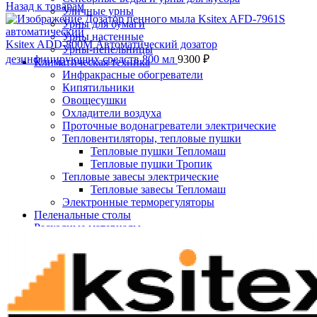
Назад к товарам
Уличные урны
Урны для бумаги
Урны настенные
Ksitex ADD-800М Автоматический дозатор
Урны-пепельницы
дезинфицирующих средств 800 мл
9300
₽
Климатическая техника
Инфракрасные обогреватели
Кипятильники
Овощесушки
Охладители воздуха
Проточные водонагреватели электрические
Тепловентиляторы, тепловые пушки
Тепловые пушки Тепломаш
Тепловые пушки Тропик
Тепловые завесы электрические
Тепловые завесы Тепломаш
Электронные терморегуляторы
Пеленальные столы
Нажмите, чтобы увеличить
Расходные материалы
Бумажные полотенца в рулонах
Бумажные сиденья для унитаза
Дезинфицирующие средства
Жидкое мыло TORK
Картриджи и баллоны для диспенсеров
освежителя воздуха
Листовые бумажные полотенца