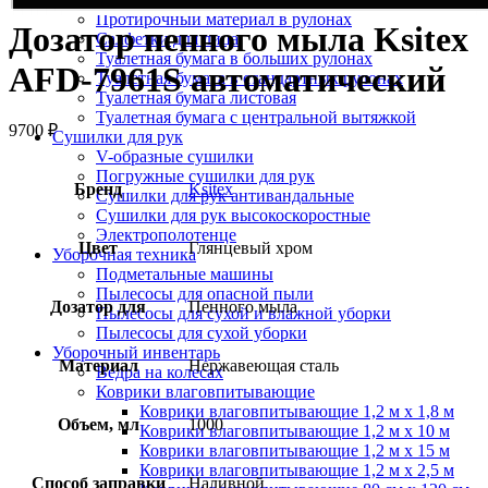
Протирочный материал в рулонах
Дозатор пенного мыла Ksitex
Салфетки для лица
Туалетная бумага в больших рулонах
AFD-7961S автоматический
Туалетная бумага в стандартных рулонах
Туалетная бумага листовая
Туалетная бумага с центральной вытяжкой
9700
₽
Сушилки для рук
V-образные сушилки
Погружные сушилки для рук
Бренд
Ksitex
Сушилки для рук антивандальные
Сушилки для рук высокоскоростные
Электрополотенце
Цвет
Глянцевый хром
Уборочная техника
Подметальные машины
Пылесосы для опасной пыли
Дозатор для
Пенного мыла
Пылесосы для сухой и влажной уборки
Пылесосы для сухой уборки
Уборочный инвентарь
Материал
Нержавеющая сталь
Ведра на колесах
Коврики влаговпитывающие
Коврики влаговпитывающие 1,2 м х 1,8 м
Объем, мл
1000
Коврики влаговпитывающие 1,2 м х 10 м
Коврики влаговпитывающие 1,2 м х 15 м
Коврики влаговпитывающие 1,2 м х 2,5 м
Способ заправки
Наливной