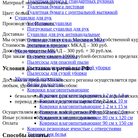
Туалетная бумага в стандартных рулонах
Материал: нержавеющая сталь.
Туалетная бумага листовая
Туалетная бумага с центральной вытяжкой
Цвет: белый.
Сушилки для рук
V-образные сушилки
Производство: Испания.
Погружные сушилки для рук
Доставка
Сушилки для рук антивандальные
Мы осуществляем доставку по г. Москва и МО собственной ку
Сушилки для рук высокоскоростные
Стоимость доставки в пределах МКАД – 300 руб.
Электрополотенце
Доставка за пределы МКАД – 300 руб. + 30 руб./км.
Уборочная техника
При заказе на сумму свыше 10000 рублей-бесплатно в предел
Подметальные машины
Пылесосы для опасной пыли
Условия доставки в регионы РФ:
Пылесосы для сухой и влажной уборки
Пылесосы для сухой уборки
Уборочный инвентарь
Доставка за пределы Московского региона осуществляется пр
Ведра на колесах
любым, удобным для вас способом:
Коврики влаговпитывающие
Коврики влаговпитывающие 1,2 м х 1,8 м
безналичный расчет (для всех юридических и физических
Коврики влаговпитывающие 1,2 м х 10 м
перевод денежных средств на карты Сбербанка.
Коврики влаговпитывающие 1,2 м х 15 м
Коврики влаговпитывающие 1,2 м х 2,5 м
Осуществляем доставку в любой регион РФ удобными для вас
Коврики влаговпитывающие 80 см х 120 см
Иные условия обсуждаются индивидуально.
Коврики влаговпитывающие 90 см х 150 см
Оплата
Коврики резиновые ячеистые с отверстиями
Тележки для белья
Способы оплаты: