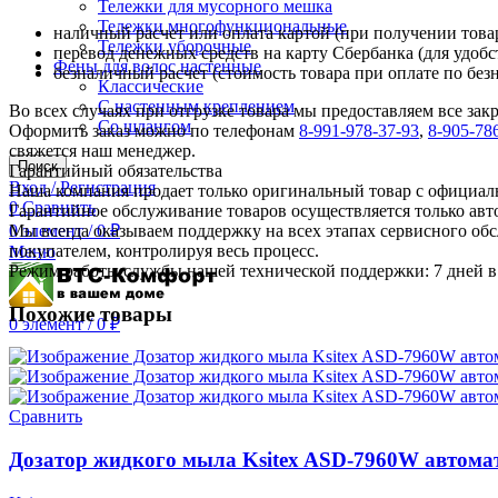
Тележки для мусорного мешка
Тележки многофункциональные
наличный расчет или оплата картой (при получении товар
Тележки уборочные
перевод денежных средств на карту Сбербанка (для удобс
Фены для волос настенные
безналичный расчет (стоимость товара при оплате по без
Классические
С настенным креплением
Во всех случаях при отгрузке товара мы предоставляем все за
Со шлангом
Оформить заказ можно по телефонам
8-991-978-37-93
,
8-905-78
свяжется наш менеджер.
Поиск
Гарантийный обязательства
Вход / Регистрация
Наша компания продает только оригинальный товар с официал
0
Сравнить
Гарантийное обслуживание товаров осуществляется только ав
Мы всегда оказываем поддержку на всех этапах сервисного о
0
элемент
/
0
₽
покупателем, контролируя весь процесс.
Меню
Режим работы службы нашей технической поддержки: 7 дней в 
Похожие товары
0
элемент
/
0
₽
Сравнить
Дозатор жидкого мыла Ksitex ASD-7960W автома