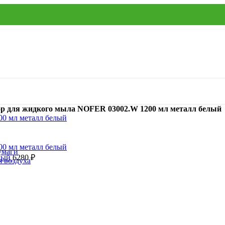
ор для жидкого мыла NOFER 03002.W 1200 мл металл белый
умаги
елый
6280
₽
я воздуха