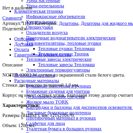
Урны настенные
Урны-пепельницы
Нет в наличии
Климатическая техника
Инфракрасные обогреватели
Сравнить
Кипятильники
Артикул:
11123
Категории:
Дозаторы
,
Дозаторы для жидкого м
Овощесушки
Поделиться:
Охладители воздуха
Проточные водонагреватели электрические
Описание
Тепловентиляторы, тепловые пушки
Доставка
Тепловые пушки Тепломаш
Оплата
Тепловые пушки Тропик
Гарантийный обязательства
Тепловые завесы электрические
Тепловые завесы Тепломаш
Описание
Электронные терморегуляторы
NOFER 03002.W сделан из окрашенной стали белого цвета.
Пеленальные столы
Расходные материалы
Стенки диспенсера толщиной 1,0 мм.
Бумажные полотенца в рулонах
Бумажные сиденья для унитаза
Корпус не имеет острых углов, благодаря этому дозатор счита
Дезинфицирующие средства
Жидкое мыло TORK
Характеристики:
Картриджи и баллоны для диспенсеров освежителя 
Листовые бумажные полотенца
Размеры (ВхШхГ), мм: 121х210х70.
Протирочный материал в рулонах
Салфетки для лица
Объем: 1200 мл.
Туалетная бумага в больших рулонах