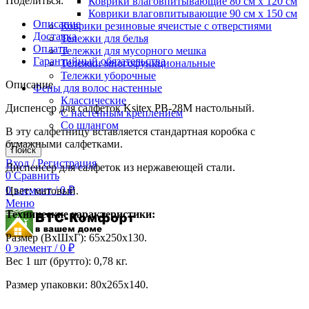
Поделиться:
Коврики влаговпитывающие 80 см х 120 см
Коврики влаговпитывающие 90 см х 150 см
Описание
Коврики резиновые ячеистые с отверстиями
Доставка
Тележки для белья
Оплата
Тележки для мусорного мешка
Гарантийный обязательства
Тележки многофункциональные
Тележки уборочные
Описание
Фены для волос настенные
Классические
Диспенсер для салфеток Ksitex PB-28M настольный.
С настенным креплением
Со шлангом
В эту салфетницу вставляется стандартная коробка с
бумажными салфетками.
Поиск
Вход / Регистрация
Диспенсер для салфеток из нержавеющей стали.
0
Сравнить
0
элемент
/
0
₽
Цвет: матовый.
Меню
Технические характеристики:
Размер (ВхШхГ): 65х250х130.
0
элемент
/
0
₽
Вес 1 шт (брутто): 0,78 кг.
Размер упаковки: 80х265х140.
.