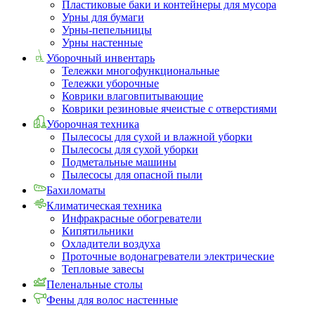
Пластиковые баки и контейнеры для мусора
Урны для бумаги
Урны-пепельницы
Урны настенные
Уборочный инвентарь
Тележки многофункциональные
Тележки уборочные
Коврики влаговпитывающие
Коврики резиновые ячеистые с отверстиями
Уборочная техника
Пылесосы для сухой и влажной уборки
Пылесосы для сухой уборки
Подметальные машины
Пылесосы для опасной пыли
Бахиломаты
Климатическая техника
Инфракрасные обогреватели
Кипятильники
Охладители воздуха
Проточные водонагреватели электрические
Тепловые завесы
Пеленальные столы
Фены для волос настенные