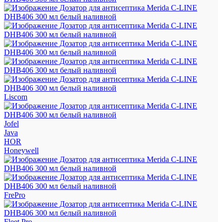
Liscom
Jofel
Java
HOR
Honeywell
FrePro
Fleet Pro