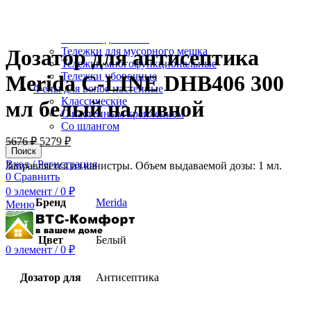
Коврики влаговпитывающие 80 см х 120 см
Коврики влаговпитывающие 90 см х 150 см
Коврики резиновые ячеистые с отверстиями
Тележки для белья
Дозатор для антисептика
Тележки для мусорного мешка
Тележки многофункциональные
Тележки уборочные
Merida C-LINE DHB406 300
Фены для волос настенные
Классические
мл белый наливной
С настенным креплением
Со шлангом
5676
₽
5279
₽
Поиск
Вход / Регистрация
Заправляется из канистры. Объем выдаваемой дозы: 1 мл.
0
Сравнить
0
элемент
/
0
₽
Бренд
Merida
Меню
Цвет
Белый
0
элемент
/
0
₽
Дозатор для
Антисептика