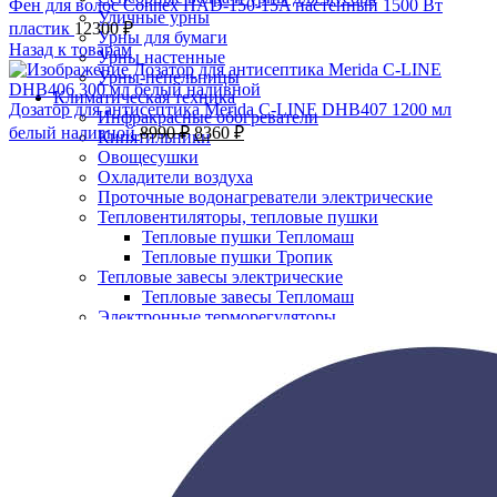
Фен для волос Connex HAD-150-15A настенный 1500 Вт
Уличные урны
пластик
12300
₽
Урны для бумаги
Назад к товарам
Урны настенные
Урны-пепельницы
Климатическая техника
Дозатор для антисептика Merida C-LINE DHB407 1200 мл
Инфракрасные обогреватели
белый наливной
8990
₽
8360
₽
Кипятильники
-7%;процент скидки
Овощесушки
Охладители воздуха
Проточные водонагреватели электрические
Тепловентиляторы, тепловые пушки
Тепловые пушки Тепломаш
Тепловые пушки Тропик
Тепловые завесы электрические
Тепловые завесы Тепломаш
Нажмите, чтобы увеличить
Электронные терморегуляторы
Пеленальные столы
Расходные материалы
Бумажные полотенца в рулонах
Бумажные сиденья для унитаза
Дезинфицирующие средства
Жидкое мыло TORK
Картриджи и баллоны для диспенсеров
освежителя воздуха
Листовые бумажные полотенца