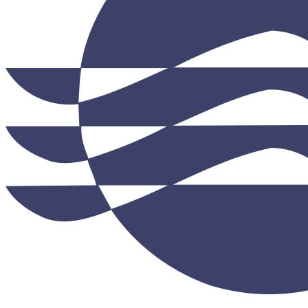
Протирочный материал в рулонах
Салфетки для лица
Туалетная бумага в больших рулонах
Туалетная бумага в стандартных рулонах
Туалетная бумага листовая
Туалетная бумага с центральной вытяжкой
Сушилки для рук
V-образные сушилки
Погружные сушилки для рук
Сушилки для рук антивандальные
Сушилки для рук высокоскоростные
Электрополотенце
Уборочная техника
Подметальные машины
Пылесосы для опасной пыли
Пылесосы для сухой и влажной уборки
Пылесосы для сухой уборки
Уборочный инвентарь
Ведра на колесах
Коврики влаговпитывающие
Коврики влаговпитывающие 1,2 м х 1,8 м
Коврики влаговпитывающие 1,2 м х 10 м
Коврики влаговпитывающие 1,2 м х 15 м
Коврики влаговпитывающие 1,2 м х 2,5 м