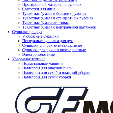
Протирочный материал в рулонах
Салфетки для лица
Туалетная бумага в больших рулонах
Туалетная бумага в стандартных рулонах
Туалетная бумага листовая
Туалетная бумага с центральной вытяжкой
Сушилки для рук
V-образные сушилки
Погружные сушилки для рук
Сушилки для рук антивандальные
Сушилки для рук высокоскоростные
Электрополотенце
Уборочная техника
Подметальные машины
Пылесосы для опасной пыли
Пылесосы для сухой и влажной уборки
Нажмите, чтобы увеличить
Пылесосы для сухой уборки
Уборочный инвентарь
Ведра на колесах
Коврики влаговпитывающие
Коврики влаговпитывающие 1,2 м х 1,8 м
Коврики влаговпитывающие 1,2 м х 10 м
Коврики влаговпитывающие 1,2 м х 15 м
Коврики влаговпитывающие 1,2 м х 2,5 м