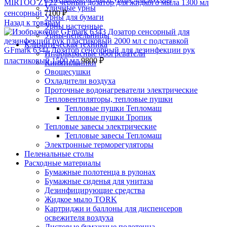
MIRTOO ZY22 черный дозатор для жидкого мыла 1300 мл
Уличные урны
сенсорный
7100
₽
Урны для бумаги
Назад к товарам
Урны настенные
Урны-пепельницы
Климатическая техника
GFmark 6341 Дозатор сенсорный для дезинфекции рук
Инфракрасные обогреватели
пластиковый 1500 мл
9800
₽
Кипятильники
Овощесушки
Охладители воздуха
Проточные водонагреватели электрические
Тепловентиляторы, тепловые пушки
Тепловые пушки Тепломаш
Тепловые пушки Тропик
Тепловые завесы электрические
Тепловые завесы Тепломаш
Электронные терморегуляторы
Пеленальные столы
Расходные материалы
Бумажные полотенца в рулонах
Бумажные сиденья для унитаза
Дезинфицирующие средства
Жидкое мыло TORK
Картриджи и баллоны для диспенсеров
освежителя воздуха
Листовые бумажные полотенца