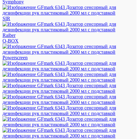
Symphony
SIR
Raiber
Q-BOX
Powerscreen