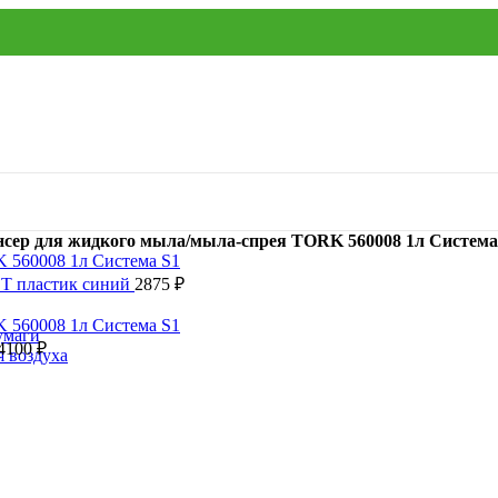
нсер для жидкого мыла/мыла-спрея TORK 560008 1л Система
.T пластик синий
2875
₽
умаги
4100
₽
я воздуха