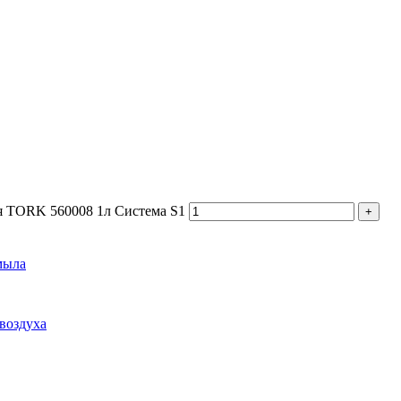
я TORK 560008 1л Система S1
мыла
воздуха