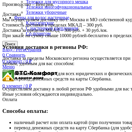
Тележки для мусорного мешка
Производство – Венгрия.
Тележки многофункциональные
Тележки уборочные
Доставка
Фены для волос настенные
Мы осуществляем доставку по г. Москва и МО собственной ку
Классические
Стоимость доставки в пределах МКАД – 300 руб.
С настенным креплением
Доставка за пределы МКАД – 300 руб. + 30 руб./км.
Со шлангом
При заказе на сумму свыше 10000 рублей-бесплатно в предел
Поиск
Условия доставки в регионы РФ:
Вход / Регистрация
0
Сравнить
Доставка за пределы Московского региона осуществляется пр
0
элемент
/
0
₽
любым, удобным для вас способом:
Меню
безналичный расчет (для всех юридических и физических
перевод денежных средств на карты Сбербанка.
0
элемент
/
0
₽
Осуществляем доставку в любой регион РФ удобными для вас
Иные условия обсуждаются индивидуально.
Оплата
Способы оплаты:
наличный расчет или оплата картой (при получении товар
перевод денежных средств на карту Сбербанка (для удобс