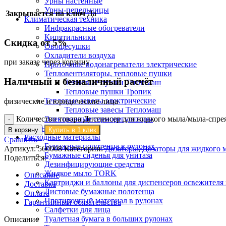
Урны настенные
Урны-пепельницы
Закрывается на ключ
Да
Климатическая техника
Инфракрасные обогреватели
Кипятильники
Скидка от 5%
Овощесушки
Охладители воздуха
при заказе через корзину
Проточные водонагреватели электрические
Тепловентиляторы, тепловые пушки
Наличный и безналичный расчёт
Тепловые пушки Тепломаш
Тепловые пушки Тропик
Тепловые завесы электрические
физические и юридические лица
Тепловые завесы Тепломаш
Количество товара Диспенсер для жидкого мыла/мыла-спре
Электронные терморегуляторы
Пеленальные столы
В корзину
Купить в 1 клик
Расходные материалы
Сравнить
Бумажные полотенца в рулонах
Артикул:
560008
Категории:
Дозаторы
,
Дозаторы для жидкого 
Бумажные сиденья для унитаза
Поделиться:
Дезинфицирующие средства
Жидкое мыло TORK
Описание
Картриджи и баллоны для диспенсеров освежителя 
Доставка
Листовые бумажные полотенца
Оплата
Протирочный материал в рулонах
Гарантийный обязательства
Салфетки для лица
Туалетная бумага в больших рулонах
Описание