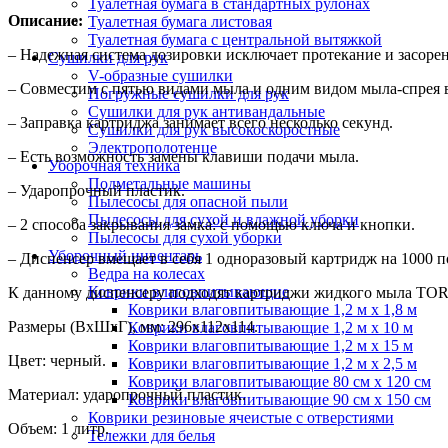
Туалетная бумага в стандартных рулонах
Описание:
Туалетная бумага листовая
Туалетная бумага с центральной вытяжкой
– Надежная система дозировки исключает протекание и засорен
Сушилки для рук
V-образные сушилки
– Совместим с пятью видами мыла и одним видом мыла-спрея 
Погружные сушилки для рук
Сушилки для рук антивандальные
– Заправка картриджа занимает всего несколько секунд.
Сушилки для рук высокоскоростные
Электрополотенце
– Есть возможность замены клавиши подачи мыла.
Уборочная техника
Подметальные машины
– Ударопрочный пластик.
Пылесосы для опасной пыли
Пылесосы для сухой и влажной уборки
– 2 способа закрывания замка: с помощью ключа и кнопки.
Пылесосы для сухой уборки
Уборочный инвентарь
– Диспенсер вмещает в себя 1 одноразовый картридж на 1000 
Ведра на колесах
Коврики влаговпитывающие
К данному диспенсеру подходят картриджи жидкого мыла TOR
Коврики влаговпитывающие 1,2 м х 1,8 м
Размеры (ВхШхГ), мм: 296х112х114.
Коврики влаговпитывающие 1,2 м х 10 м
Коврики влаговпитывающие 1,2 м х 15 м
Цвет: черный.
Коврики влаговпитывающие 1,2 м х 2,5 м
Коврики влаговпитывающие 80 см х 120 см
Материал: ударопрочный пластик.
Коврики влаговпитывающие 90 см х 150 см
Коврики резиновые ячеистые с отверстиями
Объем: 1 литр.
Тележки для белья