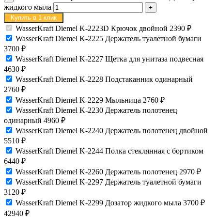
жидкого мыла
Купить в 1 клик
WasserKraft Diemel K-2223D Крючок двойной
2390
₽
WasserKraft Diemel K-2225 Держатель туалетной бумаги
3700
₽
WasserKraft Diemel K-2227 Щетка для унитаза подвесная
4630
₽
WasserKraft Diemel K-2228 Подстаканник одинарный
2760
₽
WasserKraft Diemel K-2229 Мыльница
2760
₽
WasserKraft Diemel K-2230 Держатель полотенец
одинарный
4960
₽
WasserKraft Diemel K-2240 Держатель полотенец двойной
5510
₽
WasserKraft Diemel K-2244 Полка стеклянная с бортиком
6440
₽
WasserKraft Diemel K-2260 Держатель полотенец
2970
₽
WasserKraft Diemel K-2297 Держатель туалетной бумаги
3120
₽
WasserKraft Diemel K-2299 Дозатор жидкого мыла
3700
₽
42940
₽