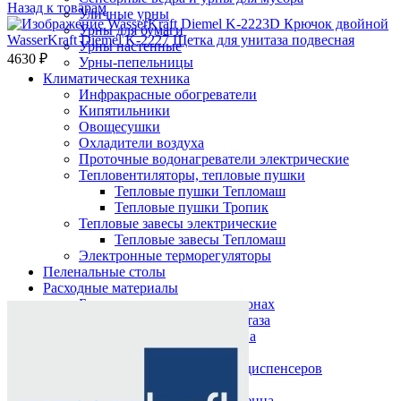
Назад к товарам
Уличные урны
Урны для бумаги
WasserKraft Diemel K-2227 Щетка для унитаза подвесная
Урны настенные
4630
₽
Урны-пепельницы
Климатическая техника
Инфракрасные обогреватели
Кипятильники
Овощесушки
Охладители воздуха
Проточные водонагреватели электрические
Тепловентиляторы, тепловые пушки
Тепловые пушки Тепломаш
Тепловые пушки Тропик
Тепловые завесы электрические
Тепловые завесы Тепломаш
Электронные терморегуляторы
Пеленальные столы
Расходные материалы
Нажмите, чтобы увеличить
Бумажные полотенца в рулонах
Бумажные сиденья для унитаза
Дезинфицирующие средства
Жидкое мыло TORK
Картриджи и баллоны для диспенсеров
освежителя воздуха
Листовые бумажные полотенца