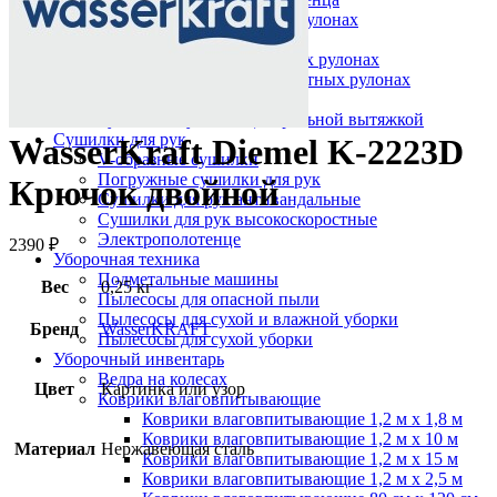
Протирочный материал в рулонах
Салфетки для лица
Туалетная бумага в больших рулонах
Туалетная бумага в стандартных рулонах
Туалетная бумага листовая
Туалетная бумага с центральной вытяжкой
Сушилки для рук
WasserKraft Diemel K-2223D
V-образные сушилки
Погружные сушилки для рук
Крючок двойной
Сушилки для рук антивандальные
Сушилки для рук высокоскоростные
Электрополотенце
2390
₽
Уборочная техника
Подметальные машины
Вес
0,25 кг
Пылесосы для опасной пыли
Пылесосы для сухой и влажной уборки
Бренд
WasserKRAFT
Пылесосы для сухой уборки
Уборочный инвентарь
Ведра на колесах
Цвет
Картинка или узор
Коврики влаговпитывающие
Коврики влаговпитывающие 1,2 м х 1,8 м
Коврики влаговпитывающие 1,2 м х 10 м
Материал
Нержавеющая сталь
Коврики влаговпитывающие 1,2 м х 15 м
Коврики влаговпитывающие 1,2 м х 2,5 м