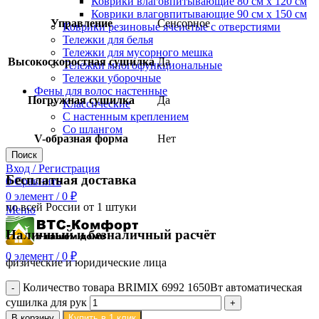
Коврики влаговпитывающие 80 см х 120 см
Коврики влаговпитывающие 90 см х 150 см
Управление
Сенсорное
Коврики резиновые ячеистые с отверстиями
Тележки для белья
Тележки для мусорного мешка
Высокоскоростная сушилка
Да
Тележки многофункциональные
Тележки уборочные
Фены для волос настенные
Погружная сушилка
Да
Классические
С настенным креплением
Со шлангом
V-образная форма
Нет
Поиск
Вход / Регистрация
Бесплатная доставка
0
Сравнить
0
элемент
/
0
₽
по всей России от 1 штуки
Меню
Наличный и безналичный расчёт
0
элемент
/
0
₽
физические и юридические лица
Количество товара BRIMIX 6992 1650Вт автоматическая
сушилка для рук
В корзину
Купить в 1 клик