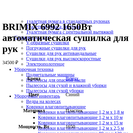
Протирочный материал в рулонах
Салфетки для лица
Туалетная бумага в больших рулонах
Туалетная бумага в стандартных рулонах
BRIMIX 6992 1650Вт
Туалетная бумага листовая
Туалетная бумага с центральной вытяжкой
автоматическая сушилка для
Сушилки для рук
V-образные сушилки
рук
Погружные сушилки для рук
Сушилки для рук антивандальные
Сушилки для рук высокоскоростные
34500
₽
Электрополотенце
Уборочная техника
Подметальные машины
Бренд
Brimix
Пылесосы для опасной пыли
Пылесосы для сухой и влажной уборки
Пылесосы для сухой уборки
Цвет
Синий
Уборочный инвентарь
Ведра на колесах
Коврики влаговпитывающие
Материал
Пластик
Коврики влаговпитывающие 1,2 м х 1,8 м
Коврики влаговпитывающие 1,2 м х 10 м
Коврики влаговпитывающие 1,2 м х 15 м
Мощность, Вт
1650
Коврики влаговпитывающие 1,2 м х 2,5 м