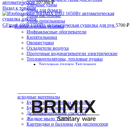
автоматическая
107360
₽
Уличные урны
Назад к товарам
Урны для бумаги
Урны настенные
Урны-пепельницы
GFmark 6908 1500Вт автоматическая сушилка для рук
5700
₽
Климатическая техника
Инфракрасные обогреватели
Кипятильники
Овощесушки
Охладители воздуха
Проточные водонагреватели электрические
Тепловентиляторы, тепловые пушки
Нажмите, чтобы увеличить
Тепловые пушки Тепломаш
Тепловые пушки Тропик
Тепловые завесы электрические
Тепловые завесы Тепломаш
Электронные терморегуляторы
Пеленальные столы
Расходные материалы
Бумажные полотенца в рулонах
Бумажные сиденья для унитаза
Дезинфицирующие средства
Жидкое мыло TORK
Картриджи и баллоны для диспенсеров
освежителя воздуха
Листовые бумажные полотенца