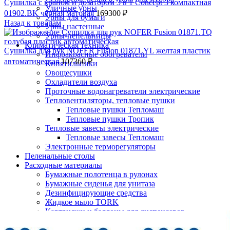
Сушилка с краном и дозатором 3 в 1 Concept 3 компактная
Уличные урны
01902.BK черная матовая
169300
₽
Урны для бумаги
Назад к товарам
Урны настенные
Урны-пепельницы
Климатическая техника
Сушилка для рук NOFER Fusion 01871.YL желтая пластик
Инфракрасные обогреватели
автоматическая
107360
₽
Кипятильники
Овощесушки
Охладители воздуха
Проточные водонагреватели электрические
Тепловентиляторы, тепловые пушки
Тепловые пушки Тепломаш
Тепловые пушки Тропик
Тепловые завесы электрические
Тепловые завесы Тепломаш
Электронные терморегуляторы
Пеленальные столы
Расходные материалы
Бумажные полотенца в рулонах
Бумажные сиденья для унитаза
Дезинфицирующие средства
Жидкое мыло TORK
Нажмите, чтобы увеличить
Картриджи и баллоны для диспенсеров
освежителя воздуха
Листовые бумажные полотенца