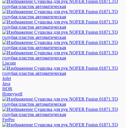
Liscom
Jofel
Java
HOR
Honeywell
FrePro