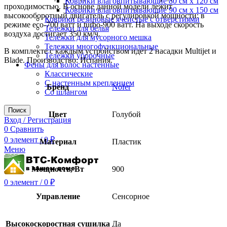
Коврики влаговпитывающие 80 см х 120 см
проходимостью. В основе данной модели лежит
Коврики влаговпитывающие 90 см х 150 см
высокооборотный двигатель с регулировкой мощности: в
Коврики резиновые ячеистые с отверстиями
режиме eco-700 ватт и turbo-900 ватт. На выходе скорость
Тележки для белья
воздуха достигает 350 км/ч.
Тележки для мусорного мешка
Тележки многофункциональные
В комплекте с каждым устройством идет 2 насадки Multijet и
Тележки уборочные
Blade. Производство: Испания.
Фены для волос настенные
Классические
С настенным креплением
Бренд
Nofer
Со шлангом
Поиск
Цвет
Голубой
Вход / Регистрация
0
Сравнить
0
элемент
/
0
₽
Материал
Пластик
Меню
Мощность, Вт
900
0
элемент
/
0
₽
Управление
Сенсорное
Высокоскоростная сушилка
Да