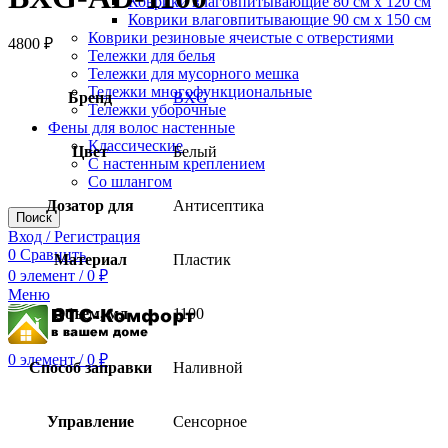
Коврики влаговпитывающие 80 см х 120 см
Коврики влаговпитывающие 90 см х 150 см
Коврики резиновые ячеистые с отверстиями
4800
₽
Тележки для белья
Тележки для мусорного мешка
Тележки многофункциональные
Бренд
BXG
Тележки уборочные
Фены для волос настенные
Классические
Цвет
Белый
С настенным креплением
Со шлангом
Дозатор для
Антисептика
Поиск
Вход / Регистрация
0
Сравнить
Материал
Пластик
0
элемент
/
0
₽
Меню
Объем, мл
1100
0
элемент
/
0
₽
Способ заправки
Наливной
Управление
Сенсорное