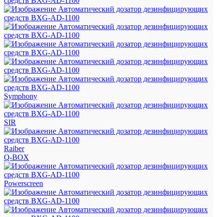
Symphony
SIR
Raiber
Q-BOX
Powerscreen