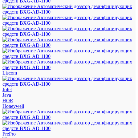
Liscom
Jofel
Java
HOR
Honeywell
FrePro