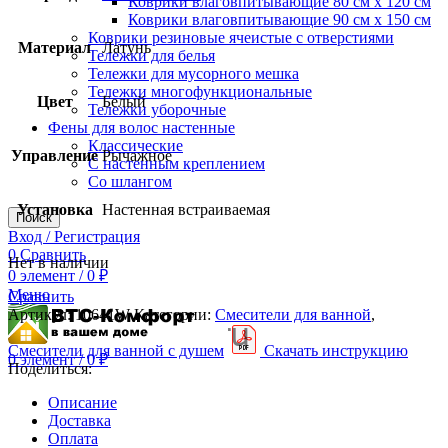
Коврики влаговпитывающие 80 см х 120 см
Коврики влаговпитывающие 90 см х 150 см
Коврики резиновые ячеистые с отверстиями
Материал
Латунь
Тележки для белья
Тележки для мусорного мешка
Тележки многофункциональные
Цвет
Белый
Тележки уборочные
Фены для волос настенные
Классические
Управление
Рычажное
С настенным креплением
Со шлангом
Установка
Настенная встраиваемая
Поиск
Вход / Регистрация
0
Сравнить
Нет в наличии
0
элемент
/
0
₽
Меню
Сравнить
Артикул:
10641W
Категории:
Смесители для ванной
,
Смесители для ванной с душем
Скачать инструкцию
0
элемент
/
0
₽
Поделиться:
Описание
Доставка
Оплата