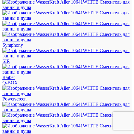
Symphony
SIR
Raiber
Q-BOX
Powerscreen