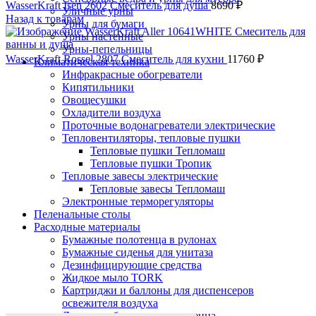
WasserKraft Isen 2602 Смеситель для душа
8690
₽
Уличные урны
Назад к товарам
Урны для бумаги
Урны настенные
Урны-пепельницы
WasserKraft Rossel 2807 Смеситель для кухни
11760
₽
Климатическая техника
Инфракрасные обогреватели
Кипятильники
Овощесушки
Охладители воздуха
Проточные водонагреватели электрические
Тепловентиляторы, тепловые пушки
Тепловые пушки Тепломаш
Тепловые пушки Тропик
Тепловые завесы электрические
Тепловые завесы Тепломаш
Электронные терморегуляторы
Пеленальные столы
Расходные материалы
Бумажные полотенца в рулонах
Бумажные сиденья для унитаза
Дезинфицирующие средства
Жидкое мыло TORK
Картриджи и баллоны для диспенсеров
освежителя воздуха
Нажмите, чтобы увеличить
Листовые бумажные полотенца