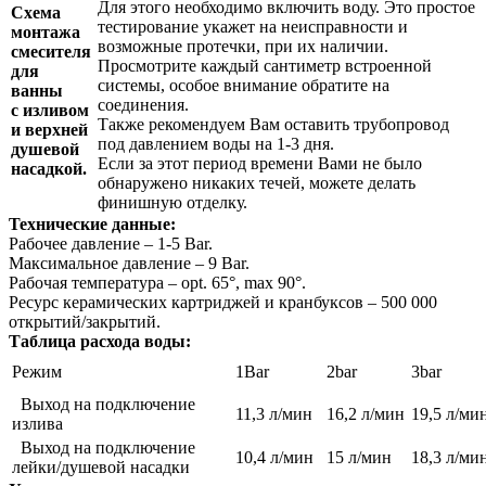
Для этого необходимо включить воду. Это простое
Схема
тестирование укажет на неисправности и
монтажа
возможные протечки, при их наличии.
смесителя
Просмотрите каждый сантиметр встроенной
для
системы, особое внимание обратите на
ванны
соединения.
с изливом
Также рекомендуем Вам оставить трубопровод
и верхней
под давлением воды на 1-3 дня.
душевой
Если за этот период времени Вами не было
насадкой.
обнаружено никаких течей, можете делать
финишную отделку.
Технические данные:
Рабочее давление – 1-5 Bar.
Максимальное давление – 9 Bar.
Рабочая температура – opt. 65°, max 90°.
Ресурс керамических картриджей и кранбуксов – 500 000
открытий/закрытий.
Таблица расхода воды:
Режим
1Bar
2bar
3bar
Выход на подключение
11,3 л/мин
16,2 л/мин
19,5 л/ми
излива
Выход на подключение
10,4 л/мин
15
л/мин
18,3 л/ми
лейки/душевой насадки