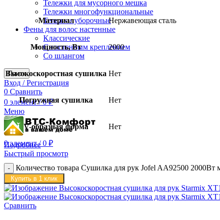
Тележки для мусорного мешка
Тележки многофункциональные
Материал
Нержавеющая сталь
Тележки уборочные
Фены для волос настенные
Классические
Мощность, Вт
2000
С настенным креплением
Со шлангом
Высокоскоростная сушилка
Нет
Поиск
Вход / Регистрация
0
Сравнить
Погружная сушилка
Нет
0
элемент
/
0
₽
Меню
V-образная форма
Нет
0
элемент
/
0
₽
Подробнее
Быстрый просмотр
Количество товара Сушилка для рук Jofel AA92500 2000Вт м
Купить в 1 клик
Сравнить