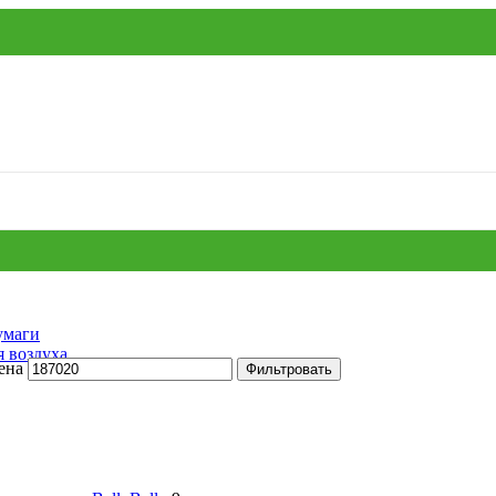
умаги
я воздуха
ена
Фильтровать