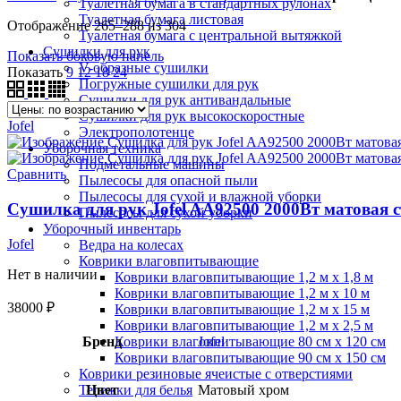
Туалетная бумага в стандартных рулонах
Туалетная бумага листовая
Отображение 265–288 из 304
Туалетная бумага с центральной вытяжкой
Сушилки для рук
Показать боковую панель
V-образные сушилки
Показать
9
12
18
24
Погружные сушилки для рук
Сушилки для рук антивандальные
Сушилки для рук высокоскоростные
Jofel
Электрополотенце
Уборочная техника
Подметальные машины
Сравнить
Пылесосы для опасной пыли
Пылесосы для сухой и влажной уборки
Сушилка для рук Jofel AA92500 2000Вт матовая 
Пылесосы для сухой уборки
Уборочный инвентарь
Jofel
Ведра на колесах
Коврики влаговпитывающие
Нет в наличии
Коврики влаговпитывающие 1,2 м х 1,8 м
Коврики влаговпитывающие 1,2 м х 10 м
38000
₽
Коврики влаговпитывающие 1,2 м х 15 м
Коврики влаговпитывающие 1,2 м х 2,5 м
Бренд
Jofel
Коврики влаговпитывающие 80 см х 120 см
Коврики влаговпитывающие 90 см х 150 см
Коврики резиновые ячеистые с отверстиями
Цвет
Матовый хром
Тележки для белья