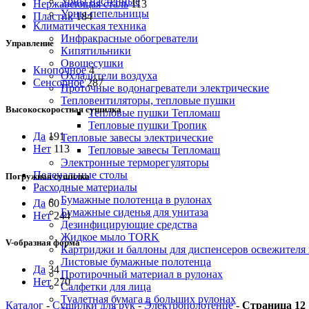
Урны настенные
Нержавеющая сталь
113
Урны-пепельницы
Пластик
184
Климатическая техника
Инфракрасные обогреватели
Управление
Кипятильники
Овощесушки
Кнопочное
4
Охладители воздуха
Сенсорное
287
Проточные водонагреватели электрические
Тепловентиляторы, тепловые пушки
Высокоскоростная сушилка
Тепловые пушки Тепломаш
Тепловые пушки Тропик
Да
191
Тепловые завесы электрические
Нет
113
Тепловые завесы Тепломаш
Электронные терморегуляторы
Пеленальные столы
Погружная сушилка
Расходные материалы
Бумажные полотенца в рулонах
Да
60
Бумажные сиденья для унитаза
Нет
244
Дезинфицирующие средства
Жидкое мыло TORK
V-образная форма
Картриджи и баллоны для диспенсеров освежителя 
Листовые бумажные полотенца
Да
34
Протирочный материал в рулонах
Нет
270
Салфетки для лица
Туалетная бумага в больших рулонах
Каталог
-
Сушилки для рук
-
Электрополотенце
-
Страница 12