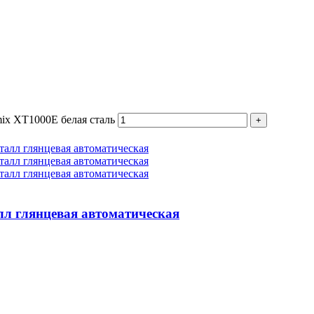
mix XT1000E белая сталь
л глянцевая автоматическая