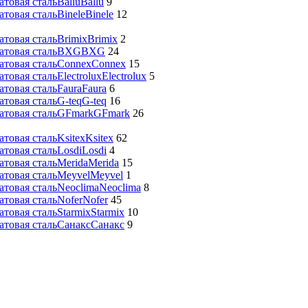
Ballu
Ballu
9
Binele
Binele
12
Brimix
Brimix
2
BXG
BXG
24
Connex
Connex
15
Electrolux
Electrolux
5
Faura
Faura
6
G-teq
G-teq
16
GFmark
GFmark
26
Ksitex
Ksitex
62
Losdi
Losdi
4
Merida
Merida
15
Meyvel
Meyvel
1
Neoclima
Neoclima
8
Nofer
Nofer
45
Starmix
Starmix
10
Санакс
Санакс
9