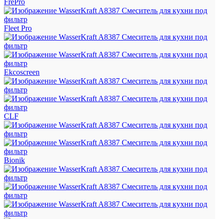
FrePro
Fleet Pro
Ekcoscreen
CLF
Bionik