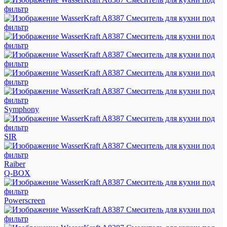
Symphony
SIR
Raiber
Q-BOX
Powerscreen