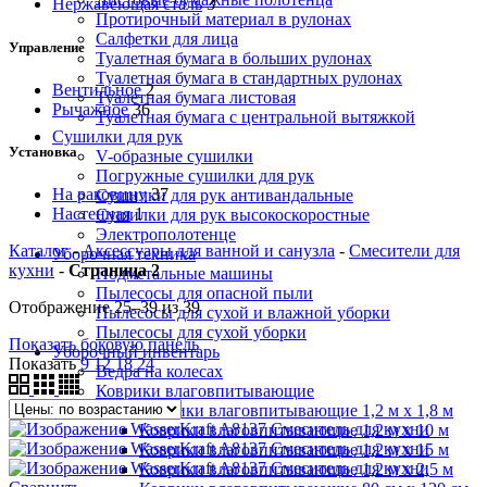
Нержавеющая сталь
3
Протирочный материал в рулонах
Салфетки для лица
Управление
Туалетная бумага в больших рулонах
Туалетная бумага в стандартных рулонах
Вентильное
2
Туалетная бумага листовая
Рычажное
36
Туалетная бумага с центральной вытяжкой
Сушилки для рук
Установка
V-образные сушилки
Погружные сушилки для рук
На раковину
37
Сушилки для рук антивандальные
Настенная
1
Сушилки для рук высокоскоростные
Электрополотенце
Каталог
-
Аксессуары для ванной и санузла
-
Смесители для
Уборочная техника
кухни
-
Страница 2
Подметальные машины
Пылесосы для опасной пыли
Отображение 25–39 из 39
Пылесосы для сухой и влажной уборки
Пылесосы для сухой уборки
Показать боковую панель
Уборочный инвентарь
Показать
9
12
18
24
Ведра на колесах
Коврики влаговпитывающие
Коврики влаговпитывающие 1,2 м х 1,8 м
Коврики влаговпитывающие 1,2 м х 10 м
Коврики влаговпитывающие 1,2 м х 15 м
Коврики влаговпитывающие 1,2 м х 2,5 м