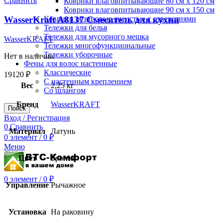
Сравнить
Коврики влаговпитывающие 80 см х 120 см
Коврики влаговпитывающие 90 см х 150 см
WasserKraft A8137 Смеситель для кухни
Коврики резиновые ячеистые с отверстиями
Тележки для белья
Тележки для мусорного мешка
WasserKRAFT
Тележки многофункциональные
Тележки уборочные
Нет в наличии
Фены для волос настенные
Классические
19120
₽
С настенным креплением
Вес
2,25 кг
Со шлангом
Бренд
WasserKRAFT
Поиск
Вход / Регистрация
0
Сравнить
Материал
Латунь
0
элемент
/
0
₽
Меню
Цвет
Бронза
0
элемент
/
0
₽
Управление
Рычажное
Установка
На раковину