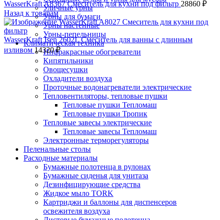
WasserKraft A8367 Смеситель для кухни под фильтр
28860
₽
Уличные урны
Назад к товарам
Урны для бумаги
Урны настенные
Урны-пепельницы
WasserKraft Isen 2602L Смеситель для ванны с длинным
Климатическая техника
изливом
14320
₽
Инфракрасные обогреватели
Кипятильники
Овощесушки
Охладители воздуха
Проточные водонагреватели электрические
Тепловентиляторы, тепловые пушки
Тепловые пушки Тепломаш
Тепловые пушки Тропик
Тепловые завесы электрические
Тепловые завесы Тепломаш
Электронные терморегуляторы
Пеленальные столы
Расходные материалы
Бумажные полотенца в рулонах
Бумажные сиденья для унитаза
Дезинфицирующие средства
Жидкое мыло TORK
Картриджи и баллоны для диспенсеров
освежителя воздуха
Листовые бумажные полотенца