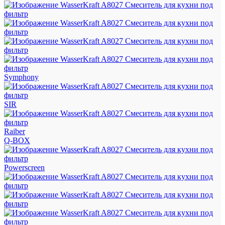
Symphony
SIR
Raiber
Q-BOX
Powerscreen