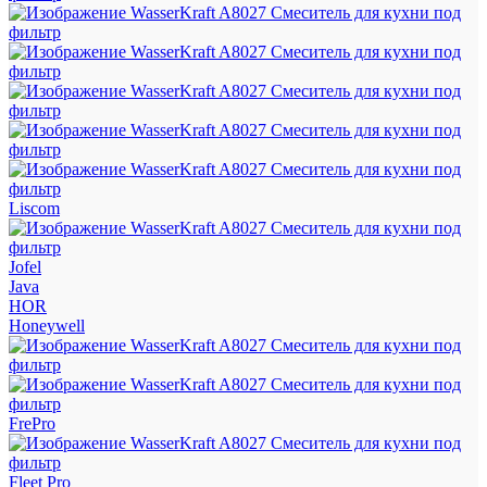
Liscom
Jofel
Java
HOR
Honeywell
FrePro
Fleet Pro