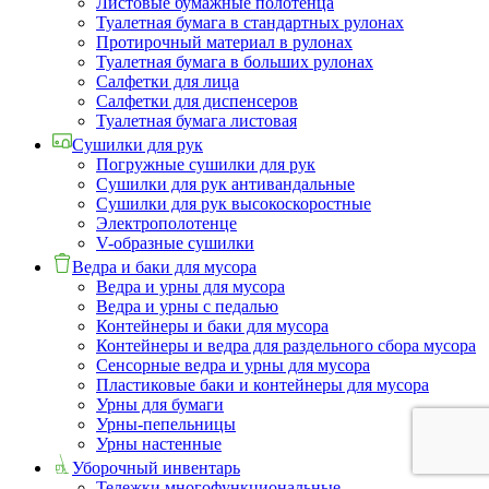
Листовые бумажные полотенца
Туалетная бумага в стандартных рулонах
Протирочный материал в рулонах
Туалетная бумага в больших рулонах
Салфетки для лица
Салфетки для диспенсеров
Туалетная бумага листовая
Сушилки для рук
Погружные сушилки для рук
Сушилки для рук антивандальные
Сушилки для рук высокоскоростные
Электрополотенце
V-образные сушилки
Ведра и баки для мусора
Ведра и урны для мусора
Ведра и урны с педалью
Контейнеры и баки для мусора
Контейнеры и ведра для раздельного сбора мусора
Сенсорные ведра и урны для мусора
Пластиковые баки и контейнеры для мусора
Урны для бумаги
Урны-пепельницы
Урны настенные
Уборочный инвентарь
Тележки многофункциональные