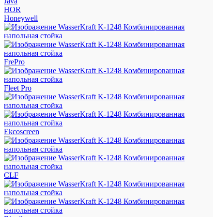
Java
HOR
Honeywell
FrePro
Fleet Pro
Ekcoscreen
CLF