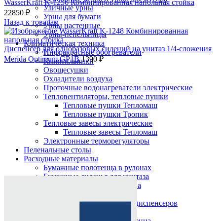
WasserKraft K-1256 Комбинированная напольная стойка
Уличные урны
22850
₽
Урны для бумаги
Назад к товарам
Урны настенные
Урны-пепельницы
Климатическая техника
Диспенсер для одноразовых сидений на унитаз 1/4-сложения
Инфракрасные обогреватели
Merida Optimum GP1B
1390
₽
Кипятильники
Овощесушки
Охладители воздуха
Проточные водонагреватели электрические
Тепловентиляторы, тепловые пушки
Тепловые пушки Тепломаш
Тепловые пушки Тропик
Тепловые завесы электрические
Тепловые завесы Тепломаш
Электронные терморегуляторы
Пеленальные столы
Расходные материалы
Бумажные полотенца в рулонах
Нажмите, чтобы увеличить
Бумажные сиденья для унитаза
Дезинфицирующие средства
Жидкое мыло TORK
Картриджи и баллоны для диспенсеров
освежителя воздуха
Листовые бумажные полотенца