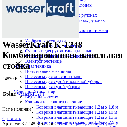
Протирочный материал в рулонах
Салфетки для лица
Туалетная бумага в больших рулонах
Туалетная бумага в стандартных рулонах
Туалетная бумага листовая
Туалетная бумага с центральной вытяжкой
Сушилки для рук
V-образные сушилки
WasserKraft K-1248
Погружные сушилки для рук
Сушилки для рук антивандальные
Комбинированная напольная
Сушилки для рук высокоскоростные
Электрополотенце
стойка
Уборочная техника
Подметальные машины
Пылесосы для опасной пыли
24870
₽
Пылесосы для сухой и влажной уборки
Пылесосы для сухой уборки
Уборочный инвентарь
Бренд
WasserKRAFT
Ведра на колесах
Коврики влаговпитывающие
Коврики влаговпитывающие 1,2 м х 1,8 м
Нет в наличии
Коврики влаговпитывающие 1,2 м х 10 м
Коврики влаговпитывающие 1,2 м х 15 м
Сравнить
Коврики влаговпитывающие 1,2 м х 2,5 м
Артикул:
K-1248
Категория:
Стойки для туалетной бумаги