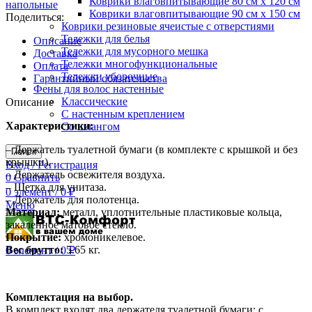
Коврики влаговпитывающие 80 см х 120 см
напольные
Коврики влаговпитывающие 90 см х 150 см
Поделиться:
Коврики резиновые ячеистые с отверстиями
Тележки для белья
Описание
Тележки для мусорного мешка
Доставка
Тележки многофункциональные
Оплата
Тележки уборочные
Гарантийный обязательства
Фены для волос настенные
Классические
Описание
С настенным креплением
Характеристики:
Со шлангом
– Держатель туалетной бумаги (в комплекте с крышкой и без
Поиск
крышки).
Вход / Регистрация
– Держатель освежителя воздуха.
0
Сравнить
– Щетка для унитаза.
0
элемент
/
0
₽
– Держатель для полотенца.
Меню
Материал:
металл, уплотнительные пластиковые кольца,
закаленное матовое стекло.
Покрытие:
хромоникелевое.
Вес брутто:
5.65 кг.
0
элемент
/
0
₽
Комплектация на выбор.
В комплект входят два держателя туалетной бумаги: с