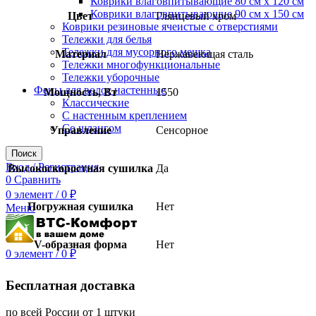
Коврики влаговпитывающие 80 см х 120 см
Коврики влаговпитывающие 90 см х 150 см
Цвет
Глянцевый хром
Коврики резиновые ячеистые с отверстиями
Тележки для белья
Тележки для мусорного мешка
Материал
Нержавеющая сталь
Тележки многофункциональные
Тележки уборочные
Фены для волос настенные
Мощность, Вт
1550
Классические
С настенным креплением
Со шлангом
Управление
Сенсорное
Поиск
Вход / Регистрация
Высокоскоростная сушилка
Да
0
Сравнить
0
элемент
/
0
₽
Погружная сушилка
Нет
Меню
V-образная форма
Нет
0
элемент
/
0
₽
Бесплатная доставка
по всей России от 1 штуки