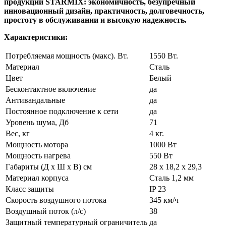
продукции STARMIX: экономичность, безупречный
инновационный дизайн, практичность, долговечность,
простоту в обслуживании и высокую надежность.
Характеристики:
Потребляемая мощность (макс). Вт.
1550 Вт.
Материал
Сталь
Цвет
Белый
Бесконтактное включение
да
Антивандальные
да
Постоянное подключение к сети
да
Уровень шума, Дб
71
Вес, кг
4 кг.
Мощность мотора
1000 Вт
Мощность нагрева
550 Вт
Габариты (Д х Ш х В) см
28 х 18,2 х 29,3
Материал корпуса
Сталь 1,2 мм
Класс защиты
IP 23
Скорость воздушного потока
345 км/ч
Воздушный поток (л/с)
38
Защитный температурный ограничитель
да