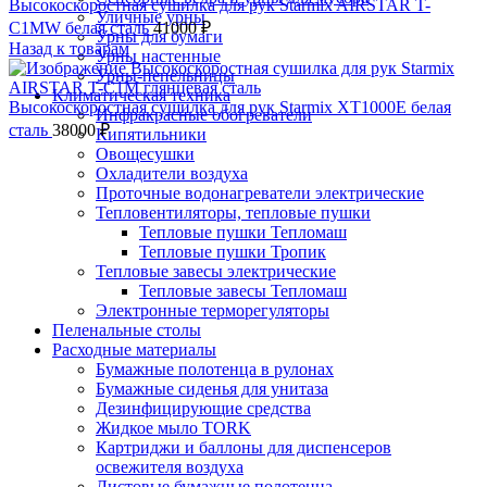
Высокоскоростная сушилка для рук Starmix AIRSTAR T-
Уличные урны
C1MW белая сталь
41000
₽
Урны для бумаги
Назад к товарам
Урны настенные
Урны-пепельницы
Климатическая техника
Высокоскоростная сушилка для рук Starmix XT1000E белая
Инфракрасные обогреватели
сталь
38000
₽
Кипятильники
Овощесушки
Охладители воздуха
Проточные водонагреватели электрические
Тепловентиляторы, тепловые пушки
Тепловые пушки Тепломаш
Тепловые пушки Тропик
Тепловые завесы электрические
Тепловые завесы Тепломаш
Электронные терморегуляторы
Пеленальные столы
Расходные материалы
Бумажные полотенца в рулонах
Бумажные сиденья для унитаза
Дезинфицирующие средства
Жидкое мыло TORK
Картриджи и баллоны для диспенсеров
освежителя воздуха
Листовые бумажные полотенца