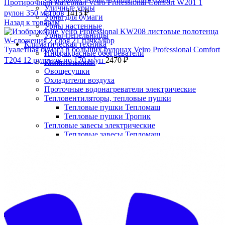
Протирочный материал Veiro Professional Comfort W201 1
Уличные урны
рулон 350 метров
1415
₽
Урны для бумаги
Назад к товарам
Урны настенные
Урны-пепельницы
Климатическая техника
Туалетная бумага в больших рулонах Veiro Professional Comfort
Инфракрасные обогреватели
T204 12 рулонов по 170 м/уп
2470
₽
Кипятильники
Овощесушки
Охладители воздуха
Проточные водонагреватели электрические
Тепловентиляторы, тепловые пушки
Тепловые пушки Тепломаш
Тепловые пушки Тропик
Тепловые завесы электрические
Нажмите, чтобы увеличить
Тепловые завесы Тепломаш
Электронные терморегуляторы
Пеленальные столы
Расходные материалы
Бумажные полотенца в рулонах
Бумажные сиденья для унитаза
Дезинфицирующие средства
Жидкое мыло TORK
Картриджи и баллоны для диспенсеров
освежителя воздуха
Листовые бумажные полотенца