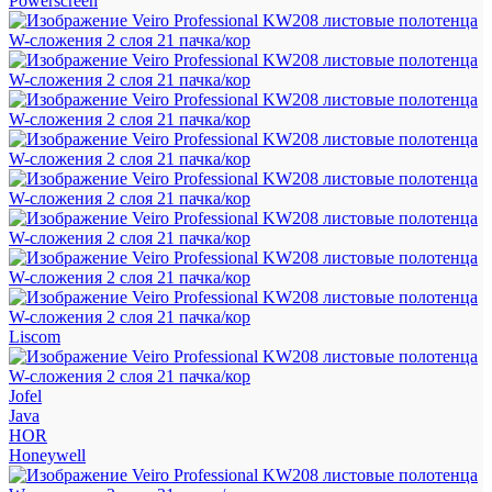
Powerscreen
Liscom
Jofel
Java
HOR
Honeywell