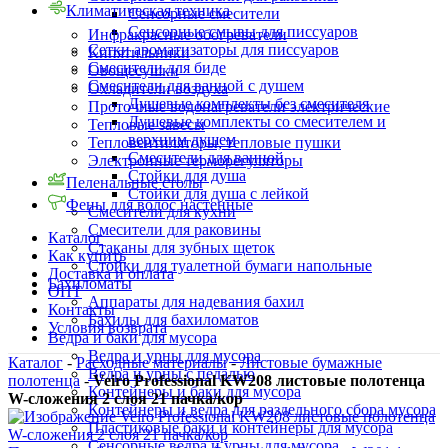
Климатическая техника
Сенсорные смесители
Сенсорные смывы для писсуаров
Инфракрасные обогреватели
Сетки ароматизаторы для писсуаров
Кипятильники
Смесители для биде
Овощесушки
Смесители для ванной с душем
Охладители воздуха
Душевые комплекты без смесителя
Проточные водонагреватели электрические
Душевые комплекты со смесителем и
Тепловые завесы
верхним душем
Тепловентиляторы, тепловые пушки
Смесители для ванной
Электронные терморегуляторы
Стойки для душа
Пеленальные столы
Стойки для душа с лейкой
Фены для волос настенные
Смесители для кухни
Смесители для раковины
Каталог
Стаканы для зубных щеток
Как купить
Стойки для туалетной бумаги напольные
Доставка и оплата
Бахиломаты
ОПТ
Аппараты для надевания бахил
Контакты
Бахилы для бахиломатов
Условия возврата
Ведра и баки для мусора
Ведра и урны для мусора
Каталог
-
Расходные материалы
-
Листовые бумажные
Ведра и урны с педалью
полотенца
-
Veiro Professional KW208 листовые полотенца
Контейнеры и баки для мусора
W-сложения 2 слоя 21 пачка/кор
Контейнеры и ведра для раздельного сбора мусора
Пластиковые баки и контейнеры для мусора
Сенсорные ведра и урны для мусора