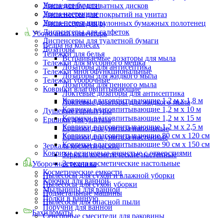
Урны для бумаги
Диспенсеры для ватных дисков
Урны настенные
Диспенсеры для покрытий на унитаз
Урны-пепельницы
Диспенсеры для рулонных бумажных полотенец
Диспенсеры для салфеток
Уборочный инвентарь
Диспенсеры для туалетной бумаги
Ведра на колесах
Дозаторы
Тележки для белья
Встраиваемые дозаторы для мыла
Тележки для мусорного мешка
Дозаторы для антисептика
Тележки многофункциональные
Дозаторы для жидкого мыла
Тележки уборочные
Дозаторы для пенного мыла
Коврики влаговпитывающие
Локтевые дозаторы для антисептика
Коврики влаговпитывающие 1,2 м х 1,8 м
Локтевые дозаторы для жидкого мыла
Коврики влаговпитывающие 1,2 м х 10 м
Душевые гарнитуры
Коврики влаговпитывающие 1,2 м х 15 м
Ершики для унитаза
Коврики влаговпитывающие 1,2 м х 2,5 м
Ершики для унитаза напольные
Коврики влаговпитывающие 80 см х 120 см
Ершики для унитаза настенные
Коврики влаговпитывающие 90 см х 150 см
Зеркала косметические
Коврики резиновые ячеистые с отверстиями
Зеркала косметические настенные
Зеркала косметические настольные
Уборочная техника
Косметические емкости
Пылесосы для сухой и влажной уборки
Крючки для ванной
Пылесосы для сухой уборки
Мыльницы для ванной
Подметальные машины
Полки в ванную
Пылесосы для опасной пыли
Поручни для ванной
Бахиломаты
Сенсорные смесители для раковины