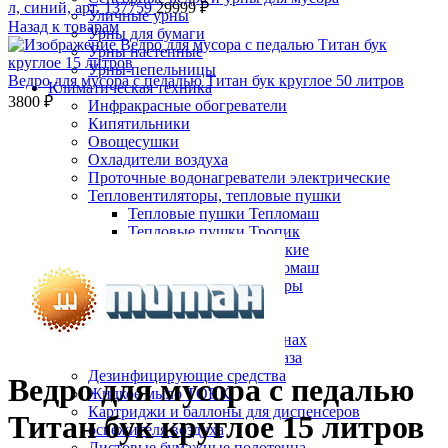
л, синий, арт. 137759
29999
₽
Уличные урны
Назад к товарам
Урны для бумаги
Урны настенные
Урны-пепельницы
Ведро для мусора с педалью Титан бук круглое 50 литров
Климатическая техника
3800
₽
Инфракрасные обогреватели
Кипятильники
Овощесушки
Охладители воздуха
Проточные водонагреватели электрические
Тепловентиляторы, тепловые пушки
Тепловые пушки Тепломаш
Нажмите, чтобы увеличить
Тепловые пушки Тропик
Тепловые завесы электрические
Тепловые завесы Тепломаш
Электронные терморегуляторы
Пеленальные столы
Расходные материалы
Бумажные полотенца в рулонах
Бумажные сиденья для унитаза
Дезинфицирующие средства
Ведро для мусора с педалью
Жидкое мыло TORK
Картриджи и баллоны для диспенсеров
Титан бук круглое 15 литров
освежителя воздуха
Листовые бумажные полотенца