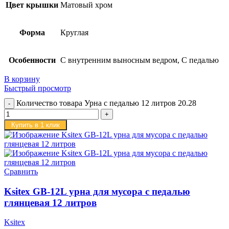
Цвет крышки
Матовый хром
Форма
Круглая
Особенности
С внутренним выносным ведром, С педалью
В корзину
Быстрый просмотр
Количество товара Урна с педалью 12 литров 20.28
Купить в 1 клик
Сравнить
Ksitex GB-12L урна для мусора с педалью
глянцевая 12 литров
Ksitex