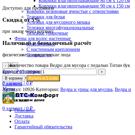
Коврики влаговпитывающие 80 см х 120 см
Коврики влаговпитывающие 90 см х 150 см
Доступно для предзаказа
Коврики резиновые ячеистые с отверстиями
Тележки для белья
Скидка от 5%
Тележки для мусорного мешка
Тележки многофункциональные
при заказе через корзину
Тележки уборочные
Фены для волос настенные
Наличный и безналичный расчёт
Классические
С настенным креплением
физические и юридические лица
Со шлангом
Количество товара Ведро для мусора с педалью Титан бук
Поиск
Вход / Регистрация
круглое 15 литров
0
Сравнить
В корзину
Купить в 1 клик
0
элемент
/
0
₽
Сравнить
Меню
Артикул:
10926
Категории:
Ведра и урны для мусора
,
Ведра и
урны с педалью
Поделиться:
0
элемент
/
0
₽
Описание
Доставка
Оплата
Гарантийный обязательства