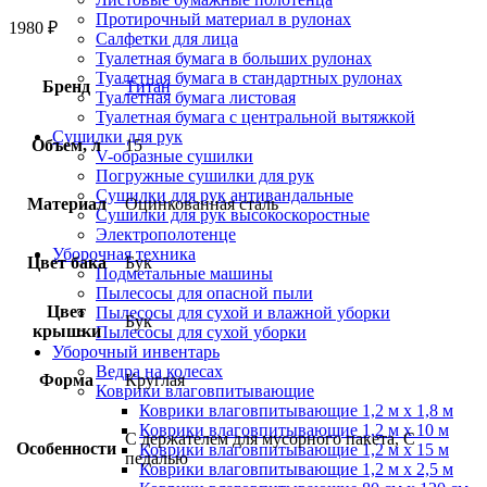
Протирочный материал в рулонах
1980
₽
Салфетки для лица
Туалетная бумага в больших рулонах
Туалетная бумага в стандартных рулонах
Бренд
Титан
Туалетная бумага листовая
Туалетная бумага с центральной вытяжкой
Сушилки для рук
Объем, л
15
V-образные сушилки
Погружные сушилки для рук
Сушилки для рук антивандальные
Материал
Оцинкованная сталь
Сушилки для рук высокоскоростные
Электрополотенце
Уборочная техника
Цвет бака
Бук
Подметальные машины
Пылесосы для опасной пыли
Цвет
Пылесосы для сухой и влажной уборки
Бук
крышки
Пылесосы для сухой уборки
Уборочный инвентарь
Ведра на колесах
Форма
Круглая
Коврики влаговпитывающие
Коврики влаговпитывающие 1,2 м х 1,8 м
Коврики влаговпитывающие 1,2 м х 10 м
С держателем для мусорного пакета, С
Особенности
Коврики влаговпитывающие 1,2 м х 15 м
педалью
Коврики влаговпитывающие 1,2 м х 2,5 м