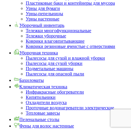
Пластиковые баки и контейнеры для мусора
Урны для бумаги
Урны-пепельницы
Урны настенные
Уборочный инвентарь
Тележки многофункциональные
Тележки уборочные
Коврики влаговпитывающие
Коврики резиновые ячеистые с отверстиями
Уборочная техника
Пылесосы для сухой и влажной уборки
Пылесосы для сухой уборки
Подметальные машины
Пылесосы для опасной пыли
Бахиломаты
Климатическая техника
Инфракрасные обогреватели
Кипятильники
Охладители воздуха
Проточные водонагреватели электрические
Тепловые завесы
Пеленальные столы
Фены для волос настенные