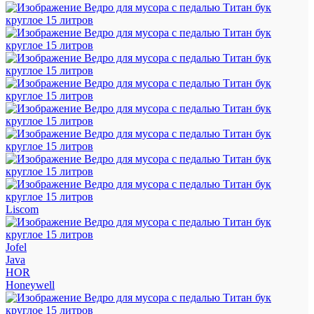
Liscom
Jofel
Java
HOR
Honeywell