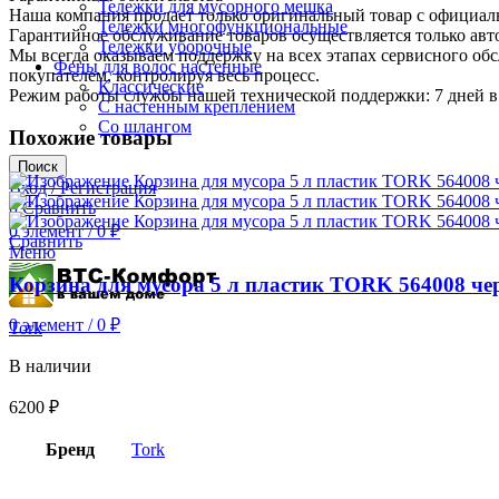
Тележки для мусорного мешка
Наша компания продает только оригинальный товар с официал
Тележки многофункциональные
Гарантийное обслуживание товаров осуществляется только ав
Тележки уборочные
Мы всегда оказываем поддержку на всех этапах сервисного о
Фены для волос настенные
покупателем, контролируя весь процесс.
Классические
Режим работы службы нашей технической поддержки: 7 дней в 
С настенным креплением
Со шлангом
Похожие товары
Поиск
Вход / Регистрация
0
Сравнить
0
элемент
/
0
₽
Сравнить
Меню
Корзина для мусора 5 л пластик TORK 564008 че
0
элемент
/
0
₽
Tork
В наличии
6200
₽
Бренд
Tork