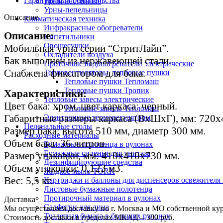
Гарантийный обязательства
Урны настенные
Урны-пепельницы
Описание
Климатическая техника
Инфракрасные обогреватели
Описание:
Кипятильники
Овощесушки
Мобильная урна серии “СтритЛайн”.
Охладители воздуха
Бак выполнен из нержавеющей стали.
Проточные водонагреватели электрические
Снабжена фиксатором для бака.
Тепловентиляторы, тепловые пушки
Тепловые пушки Тепломаш
Тепловые пушки Тропик
Характеристики:
Тепловые завесы электрические
Цвет бака: хром, цвет каркаса: черный.
Тепловые завесы Тепломаш
Габаритные размеры каркаса (ВхШхГ), мм: 720х
Электронные терморегуляторы
Пеленальные столы
Размер бака: высота 510 мм, диаметр 300 мм.
Расходные материалы
Объем бака: 36 литров.
Бумажные полотенца в рулонах
Бумажные сиденья для унитаза
Размер упаковки, мм: 410х410х730 мм.
Дезинфицирующие средства
Объем упаковки: 0,123 м3.
Жидкое мыло TORK
Вес: 5,5 кг.
Картриджи и баллоны для диспенсеров освежителя 
Листовые бумажные полотенца
Протирочный материал в рулонах
Доставка
Салфетки для лица
Мы осуществляем доставку по г. Москва и МО собственной ку
Туалетная бумага в больших рулонах
Стоимость доставки в пределах МКАД – 300 руб.