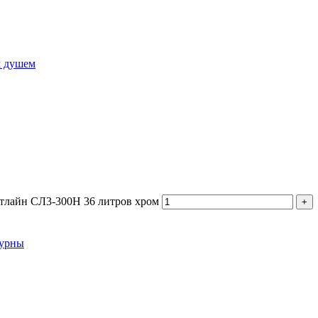
м душем
итлайн СЛ3-300Н 36 литров хром
 урны