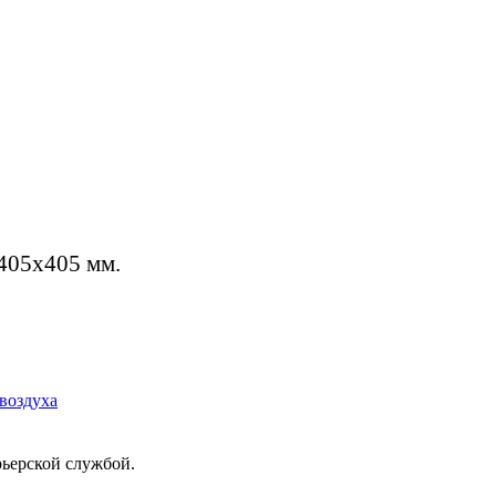
405х405 мм.
воздуха
рьерской службой.