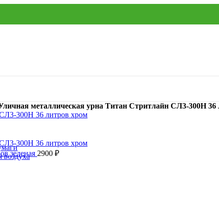
Уличная металлическая урна Титан Стритлайн СЛ3-300Н 36 
умаги
ров зеленая
2900
₽
я воздуха