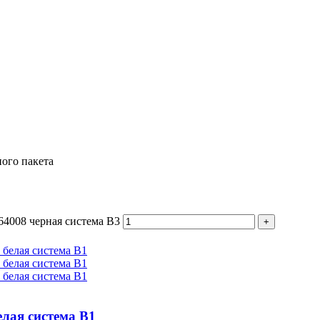
ого пакета
64008 черная система B3
елая система B1