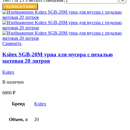
14077.B 23 л металл глянцевая
Купить в 1 клик
Сравнить
Ksitex SGB-20M урна для мусора с педалью
матовая 20 литров
Ksitex
В наличии
6800
₽
Бренд
Ksitex
Объем, л
20