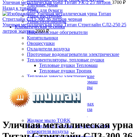
Уличная металлическая урна Титан УК-2 25 литров
3700
₽
Уличные урны
Назад к товарам
Урны для бумаги
Урны настенные
Урны-пепельницы
Уличная металлическая урна Титан Стритлайн СЛ2-250 25
Климатическая техника
литров зеленая
2900
₽
Инфракрасные обогреватели
Кипятильники
Овощесушки
Охладители воздуха
Проточные водонагреватели электрические
Тепловентиляторы, тепловые пушки
Тепловые пушки Тепломаш
Тепловые пушки Тропик
Нажмите, чтобы увеличить
Тепловые завесы электрические
Тепловые завесы Тепломаш
Электронные терморегуляторы
Пеленальные столы
Расходные материалы
Бумажные полотенца в рулонах
Бумажные сиденья для унитаза
Дезинфицирующие средства
Жидкое мыло TORK
Уличная металлическая урна
Картриджи и баллоны для диспенсеров
освежителя воздуха
Титан Стритлайн СЛ3-300 36
Листовые бумажные полотенца