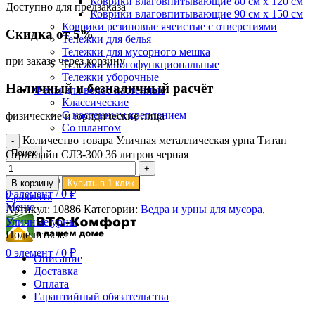
Коврики влаговпитывающие 80 см х 120 см
Доступно для предзаказа
Коврики влаговпитывающие 90 см х 150 см
Коврики резиновые ячеистые с отверстиями
Скидка от 5%
Тележки для белья
Тележки для мусорного мешка
при заказе через корзину
Тележки многофункциональные
Тележки уборочные
Наличный и безналичный расчёт
Фены для волос настенные
Классические
С настенным креплением
физические и юридические лица
Со шлангом
Количество товара Уличная металлическая урна Титан
Поиск
Стритлайн СЛ3-300 36 литров черная
Вход / Регистрация
0
Сравнить
В корзину
Купить в 1 клик
0
элемент
/
0
₽
Сравнить
Меню
Артикул:
10886
Категории:
Ведра и урны для мусора
,
Уличные урны
Поделиться:
0
элемент
/
0
₽
Описание
Доставка
Оплата
Гарантийный обязательства