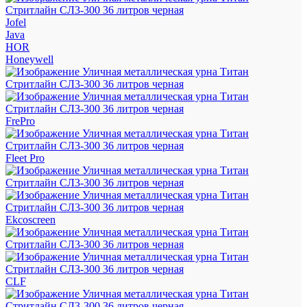
Jofel
Java
HOR
Honeywell
FrePro
Fleet Pro
Ekcoscreen
CLF