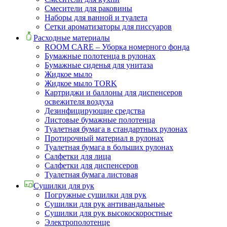
Смесители для раковины
Наборы для ванной и туалета
Сетки ароматизаторы для писсуаров
Расходные материалы
ROOM CARE – Уборка номерного фонда
Бумажные полотенца в рулонах
Бумажные сиденья для унитаза
Жидкое мыло
Жидкое мыло TORK
Картриджи и баллоны для диспенсеров
освежителя воздуха
Дезинфицирующие средства
Листовые бумажные полотенца
Туалетная бумага в стандартных рулонах
Протирочный материал в рулонах
Туалетная бумага в больших рулонах
Салфетки для лица
Салфетки для диспенсеров
Туалетная бумага листовая
Сушилки для рук
Погружные сушилки для рук
Сушилки для рук антивандальные
Сушилки для рук высокоскоростные
Электрополотенце