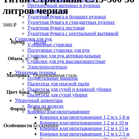
Протирочный материал в рулонах
литров черная
Салфетки для лица
Туалетная бумага в больших рулонах
Туалетная бумага в стандартных рулонах
3980
₽
Туалетная бумага листовая
Туалетная бумага с центральной вытяжкой
Сушилки для рук
Бренд
Титан
V-образные сушилки
Погружные сушилки для рук
Сушилки для рук антивандальные
Объем, л
36
Сушилки для рук высокоскоростные
Электрополотенце
Уборочная техника
Материал
Оцинкованная сталь
Подметальные машины
Пылесосы для опасной пыли
Пылесосы для сухой и влажной уборки
Цвет бака
Черный
Пылесосы для сухой уборки
Уборочный инвентарь
Ведра на колесах
Форма
Круглая
Коврики влаговпитывающие
Коврики влаговпитывающие 1,2 м х 1,8 м
Коврики влаговпитывающие 1,2 м х 10 м
Особенности
Без крышки
Коврики влаговпитывающие 1,2 м х 15 м
Коврики влаговпитывающие 1,2 м х 2,5 м