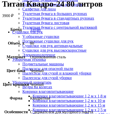
Титан Квадро-24 80 литров
Протирочный материал в рулонах
Салфетки для лица
Туалетная бумага в больших рулонах
3900
₽
Туалетная бумага в стандартных рулонах
Туалетная бумага листовая
Туалетная бумага с центральной вытяжкой
Бренд
Титан
Сушилки для рук
V-образные сушилки
Погружные сушилки для рук
Объем, л
80
Сушилки для рук антивандальные
Сушилки для рук высокоскоростные
Электрополотенце
Материал
Оцинкованная сталь
Уборочная техника
Подметальные машины
Пылесосы для опасной пыли
Цвет бака
Черный
Пылесосы для сухой и влажной уборки
Пылесосы для сухой уборки
Уборочный инвентарь
Цвет крышки
Черный
Ведра на колесах
Коврики влаговпитывающие
Коврики влаговпитывающие 1,2 м х 1,8 м
Форма
Квадратная
Коврики влаговпитывающие 1,2 м х 10 м
Коврики влаговпитывающие 1,2 м х 15 м
Коврики влаговпитывающие 1,2 м х 2,5 м
Особенности
С держателем для мусорного пакета