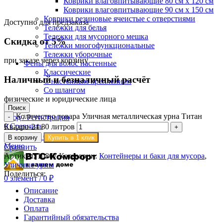
Коврики влаговпитывающие 80 см х 120 см
Коврики влаговпитывающие 90 см х 150 см
Коврики резиновые ячеистые с отверстиями
Доступно для предзаказа
Тележки для белья
Тележки для мусорного мешка
Скидка от 5%
Тележки многофункциональные
Тележки уборочные
при заказе через корзину
Фены для волос настенные
Классические
Наличный и безналичный расчёт
С настенным креплением
Со шлангом
физические и юридические лица
Поиск
Количество товара Уличная металлическая урна Титан
Вход / Регистрация
0
Сравнить
Квадро-24 80 литров
0
элемент
/
0
₽
В корзину
Купить в 1 клик
Меню
Сравнить
Артикул:
10867
Категории:
Контейнеры и баки для мусора
,
Уличные урны
Поделиться:
0
элемент
/
0
₽
Описание
Доставка
Оплата
Гарантийный обязательства