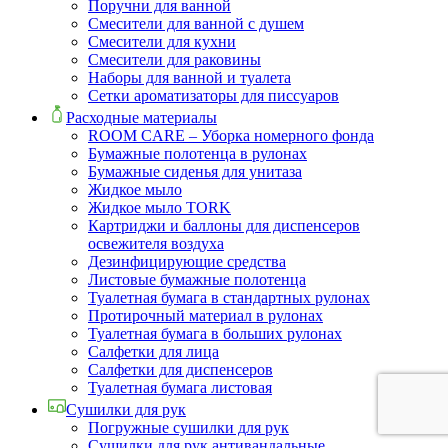
Поручни для ванной
Смесители для ванной с душем
Смесители для кухни
Смесители для раковины
Наборы для ванной и туалета
Сетки ароматизаторы для писсуаров
Расходные материалы
ROOM CARE – Уборка номерного фонда
Бумажные полотенца в рулонах
Бумажные сиденья для унитаза
Жидкое мыло
Жидкое мыло TORK
Картриджи и баллоны для диспенсеров
освежителя воздуха
Дезинфицирующие средства
Листовые бумажные полотенца
Туалетная бумага в стандартных рулонах
Протирочный материал в рулонах
Туалетная бумага в больших рулонах
Салфетки для лица
Салфетки для диспенсеров
Туалетная бумага листовая
Сушилки для рук
Погружные сушилки для рук
Сушилки для рук антивандальные