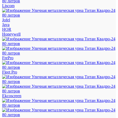
Liscom
Jofel
Java
HOR
Honeywell
FrePro
Fleet Pro
Ekcoscreen