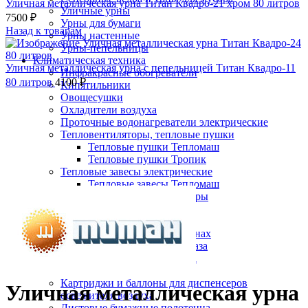
Уличная металлическая урна Титан Квадро-21 хром 80 литров
Уличные урны
7500
₽
Урны для бумаги
Назад к товарам
Урны настенные
Урны-пепельницы
Климатическая техника
Уличная металлическая урна с пепельницей Титан Квадро-11
Инфракрасные обогреватели
80 литров
4100
₽
Кипятильники
Овощесушки
Охладители воздуха
Проточные водонагреватели электрические
Тепловентиляторы, тепловые пушки
Тепловые пушки Тепломаш
Тепловые пушки Тропик
Тепловые завесы электрические
Нажмите, чтобы увеличить
Тепловые завесы Тепломаш
Электронные терморегуляторы
Пеленальные столы
Расходные материалы
Бумажные полотенца в рулонах
Бумажные сиденья для унитаза
Дезинфицирующие средства
Жидкое мыло TORK
Картриджи и баллоны для диспенсеров
Уличная металлическая урна
освежителя воздуха
Листовые бумажные полотенца