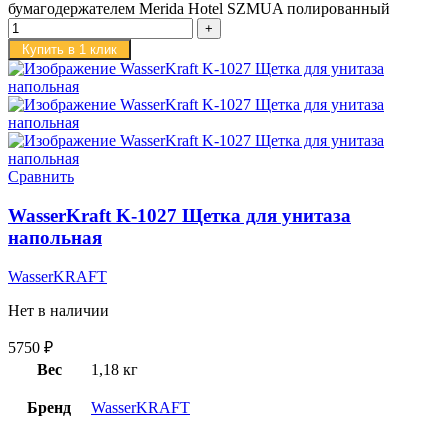
бумагодержателем Merida Hotel SZMUA полированный
Купить в 1 клик
Сравнить
WasserKraft K-1027 Щетка для унитаза
напольная
WasserKRAFT
Нет в наличии
5750
₽
Вес
1,18 кг
Бренд
WasserKRAFT