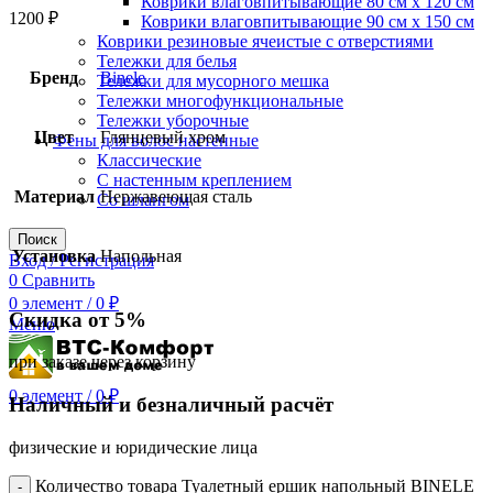
Коврики влаговпитывающие 80 см х 120 см
1200
₽
Коврики влаговпитывающие 90 см х 150 см
Коврики резиновые ячеистые с отверстиями
Тележки для белья
Бренд
Binele
Тележки для мусорного мешка
Тележки многофункциональные
Тележки уборочные
Цвет
Глянцевый хром
Фены для волос настенные
Классические
С настенным креплением
Материал
Нержавеющая сталь
Со шлангом
Поиск
Установка
Напольная
Вход / Регистрация
0
Сравнить
0
элемент
/
0
₽
Скидка от 5%
Меню
при заказе через корзину
0
элемент
/
0
₽
Наличный и безналичный расчёт
физические и юридические лица
Количество товара Туалетный ершик напольный BINELE