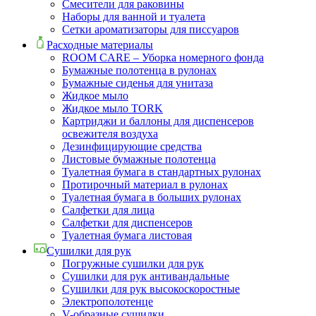
Смесители для раковины
Наборы для ванной и туалета
Сетки ароматизаторы для писсуаров
Расходные материалы
ROOM CARE – Уборка номерного фонда
Бумажные полотенца в рулонах
Бумажные сиденья для унитаза
Жидкое мыло
Жидкое мыло TORK
Картриджи и баллоны для диспенсеров
освежителя воздуха
Дезинфицирующие средства
Листовые бумажные полотенца
Туалетная бумага в стандартных рулонах
Протирочный материал в рулонах
Туалетная бумага в больших рулонах
Салфетки для лица
Салфетки для диспенсеров
Туалетная бумага листовая
Сушилки для рук
Погружные сушилки для рук
Сушилки для рук антивандальные
Сушилки для рук высокоскоростные
Электрополотенце
V-образные сушилки