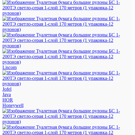
Liscom
Jofel
Java
HOR
Honeywell