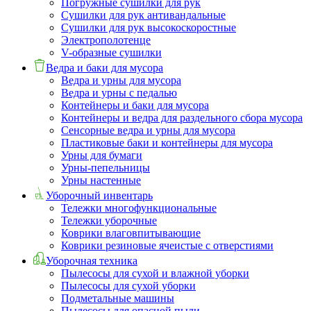
Погружные сушилки для рук
Сушилки для рук антивандальные
Сушилки для рук высокоскоростные
Электрополотенце
V-образные сушилки
Ведра и баки для мусора
Ведра и урны для мусора
Ведра и урны с педалью
Контейнеры и баки для мусора
Контейнеры и ведра для раздельного сбора мусора
Сенсорные ведра и урны для мусора
Пластиковые баки и контейнеры для мусора
Урны для бумаги
Урны-пепельницы
Урны настенные
Уборочный инвентарь
Тележки многофункциональные
Тележки уборочные
Коврики влаговпитывающие
Коврики резиновые ячеистые с отверстиями
Уборочная техника
Пылесосы для сухой и влажной уборки
Пылесосы для сухой уборки
Подметальные машины
Пылесосы для опасной пыли