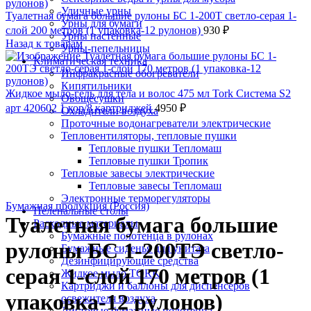
Уличные урны
Туалетная бумага большие рулоны БС 1-200Т светло-серая 1-
Урны для бумаги
слой 200 метров (1 упаковка-12 рулонов)
930
₽
Урны настенные
Назад к товарам
Урны-пепельницы
Климатическая техника
Инфракрасные обогреватели
Кипятильники
Жидкое мыло-гель для тела и волос 475 мл Tork Система S2
Овощесушки
арт 420602 1 кор/8 картриджей
4950
₽
Охладители воздуха
Проточные водонагреватели электрические
Тепловентиляторы, тепловые пушки
Тепловые пушки Тепломаш
Тепловые пушки Тропик
Тепловые завесы электрические
Тепловые завесы Тепломаш
Нажмите, чтобы увеличить
Электронные терморегуляторы
Бумажная продукция (Россия)
Пеленальные столы
Туалетная бумага большие
Расходные материалы
Бумажные полотенца в рулонах
рулоны БС 1-200ТЭ светло-
Бумажные сиденья для унитаза
Дезинфицирующие средства
серая 1-слой 170 метров (1
Жидкое мыло TORK
Картриджи и баллоны для диспенсеров
упаковка-12 рулонов)
освежителя воздуха
Листовые бумажные полотенца