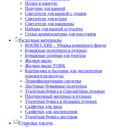
Полки в ванную
Поручни для ванной
Смесители для ванной с душем
Смесители для кухни
Смесители для раковины
Наборы для ванной и туалета
Сетки ароматизаторы для писсуаров
Расходные материалы
ROOM CARE – Уборка номерного фонда
Бумажные полотенца в рулонах
Бумажные сиденья для унитаза
Жидкое мыло
Жидкое мыло TORK
Картриджи и баллоны для диспенсеров
освежителя воздуха
Дезинфицирующие средства
Листовые бумажные полотенца
Туалетная бумага в стандартных рулонах
Протирочный материал в рулонах
Туалетная бумага в больших рулонах
Салфетки для лица
Салфетки для диспенсеров
Туалетная бумага листовая
Сушилки для рук