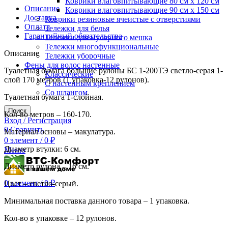
Коврики влаговпитывающие 80 см х 120 см
Описание
Коврики влаговпитывающие 90 см х 150 см
Доставка
Коврики резиновые ячеистые с отверстиями
Оплата
Тележки для белья
Гарантийный обязательства
Тележки для мусорного мешка
Тележки многофункциональные
Описание
Тележки уборочные
Фены для волос настенные
Туалетная бумага большие рулоны БС 1-200ТЭ светло-серая 1-
Классические
слой 170 метров (1 упаковка-12 рулонов).
С настенным креплением
Со шлангом
Туалетная бумага 1-слойная.
Поиск
Кол-во метров – 160-170.
Вход / Регистрация
0
Сравнить
Материал основы – макулатура.
0
элемент
/
0
₽
Диаметр втулки: 6 см.
Меню
Диаметр рулона – 16 см.
0
элемент
/
0
₽
Цвет – светло-серый.
Минимальная поставка данного товара – 1 упаковка.
Кол-во в упаковке – 12 рулонов.