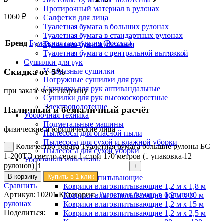
Протирочный материал в рулонах
1060
₽
Салфетки для лица
Туалетная бумага в больших рулонах
Туалетная бумага в стандартных рулонах
Бренд
Бумажная продукция (Россия)
Туалетная бумага листовая
Туалетная бумага с центральной вытяжкой
Сушилки для рук
Скидка от 5%
V-образные сушилки
Погружные сушилки для рук
Сушилки для рук антивандальные
при заказе через корзину
Сушилки для рук высокоскоростные
Электрополотенце
Наличный и безналичный расчёт
Уборочная техника
Подметальные машины
физические и юридические лица
Пылесосы для опасной пыли
Пылесосы для сухой и влажной уборки
Количество товара Туалетная бумага большие рулоны БС
Пылесосы для сухой уборки
1-200ТЭ светло-серая 1-слой 170 метров (1 упаковка-12
Уборочный инвентарь
рулонов)
Ведра на колесах
В корзину
Купить в 1 клик
Коврики влаговпитывающие
Сравнить
Коврики влаговпитывающие 1,2 м х 1,8 м
Артикул:
10201
Категория:
Туалетная бумага в больших
Коврики влаговпитывающие 1,2 м х 10 м
рулонах
Коврики влаговпитывающие 1,2 м х 15 м
Поделиться:
Коврики влаговпитывающие 1,2 м х 2,5 м