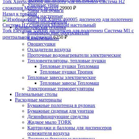
Tork Xpress 460004 диспенсер для полотенец Система H2
Уличные урны
сложения Multifold металл
29900
₽
Урны для бумаги
Назад к товарам
Урны настенные
Урны-пепельницы
Климатическая техника
Tork Elevation 558008 диспенсер для полотенец Система M1 с
Инфракрасные обогреватели
центральной вытяжкой
6250
₽
Кипятильники
Овощесушки
Охладители воздуха
Проточные водонагреватели электрические
Тепловентиляторы, тепловые пушки
Тепловые пушки Тепломаш
Тепловые пушки Тропик
Тепловые завесы электрические
Тепловые завесы Тепломаш
Электронные терморегуляторы
Пеленальные столы
Расходные материалы
Бумажные полотенца в рулонах
Бумажные сиденья для унитаза
Дезинфицирующие средства
Жидкое мыло TORK
Картриджи и баллоны для диспенсеров
освежителя воздуха
Листовые бумажные полотенца