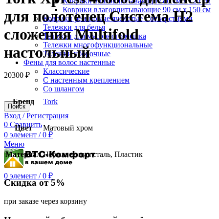
Коврики влаговпитывающие 80 см х 120 см
Коврики влаговпитывающие 90 см х 150 см
для полотенец Система H2
Коврики резиновые ячеистые с отверстиями
Тележки для белья
сложения Multifold
Тележки для мусорного мешка
Тележки многофункциональные
настольный
Тележки уборочные
Фены для волос настенные
Классические
20300
₽
С настенным креплением
Со шлангом
Бренд
Tork
Поиск
Вход / Регистрация
0
Сравнить
Цвет
Матовый хром
0
элемент
/
0
₽
Меню
Материал
Нержавеющая сталь, Пластик
0
элемент
/
0
₽
Скидка от 5%
при заказе через корзину