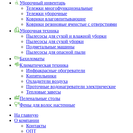
Уборочный инвентарь
Тележки многофункциональные
Тележки уборочные
Коврики влаговпитывающие
Коврики резиновые ячеистые с отверстиями
Уборочная техника
Пылесосы для сухой и влажной уборки
Пылесосы для сухой уборки
Подметальные машины
Пылесосы для опасной пыли
Бахиломаты
Климатическая техника
Инфракрасные обогреватели
Кипятильники
Охладители воздуха
Проточные водонагреватели электрические
Тепловые завесы
Пеленальные столы
Фены для волос настенные
На главную
О компании
Контакты
ОПТ