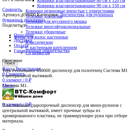
Коврики влаговпитывающие 80 см х 120 см
Коврики влаговпитывающие 90 см х 150 см
Сравнить
Коврики резиновые ячеистые с отверстиями
Артикул:
658000
Категория:
Диспенсеры для рулонных
Тележки для белья
бумажных полотенец
Тележки для мусорного мешка
Поделиться:
Тележки многофункциональные
Тележки уборочные
Описание
Фены для волос настенные
Доставка
Классические
Оплата
С настенным креплением
Гарантийный обязательства
Со шлангом
Описание
Поиск
Вход / Регистрация
Tork Performance 658000 диспенсер для полотенец Система M1
0
Сравнить
с центральной вытяжкой.
0
элемент
/
0
₽
Меню
Система M1.
Описание:
0
элемент
/
0
₽
Пластиковый ударопрочный диспенсер для мини-рулонов с
центральной вытяжкой, имеет прочные зубцы из
хромированного пластика, не травмирующие руки при отборе
материала.