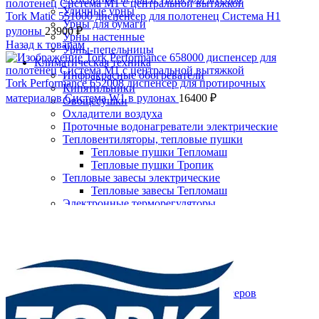
Уличные урны
Tork Matic 551000 диспенсер для полотенец Система H1
Урны для бумаги
рулоны
23900
₽
Урны настенные
Назад к товарам
Урны-пепельницы
Климатическая техника
Инфракрасные обогреватели
Tork Performance 652008 диспенсер для протирочных
Кипятильники
материалов Система W1 в рулонах
16400
₽
Овощесушки
Охладители воздуха
Проточные водонагреватели электрические
Тепловентиляторы, тепловые пушки
Тепловые пушки Тепломаш
Тепловые пушки Тропик
Тепловые завесы электрические
Тепловые завесы Тепломаш
Нажмите, чтобы увеличить
Электронные терморегуляторы
Пеленальные столы
Расходные материалы
Бумажные полотенца в рулонах
Бумажные сиденья для унитаза
Дезинфицирующие средства
Жидкое мыло TORK
Картриджи и баллоны для диспенсеров
освежителя воздуха
Листовые бумажные полотенца