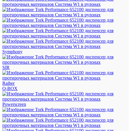
Symphony
SIR
Raiber
Q-BOX
Powerscreen