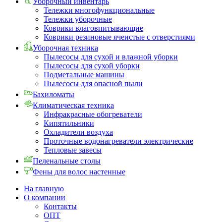
Уборочный инвентарь
Тележки многофункциональные
Тележки уборочные
Коврики влаговпитывающие
Коврики резиновые ячеистые с отверстиями
Уборочная техника
Пылесосы для сухой и влажной уборки
Пылесосы для сухой уборки
Подметальные машины
Пылесосы для опасной пыли
Бахиломаты
Климатическая техника
Инфракрасные обогреватели
Кипятильники
Охладители воздуха
Проточные водонагреватели электрические
Тепловые завесы
Пеленальные столы
Фены для волос настенные
На главную
О компании
Контакты
ОПТ