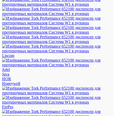
Liscom
Jofel
Java
HOR
Honeywell
FrePro