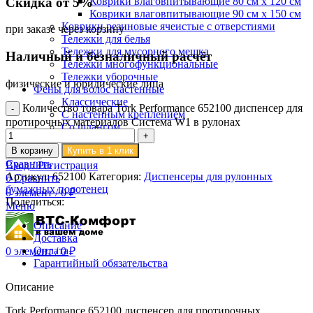
Скидка от 5%
Коврики влаговпитывающие 80 см х 120 см
Коврики влаговпитывающие 90 см х 150 см
Коврики резиновые ячеистые с отверстиями
при заказе через корзину
Тележки для белья
Тележки для мусорного мешка
Наличный и безналичный расчёт
Тележки многофункциональные
Тележки уборочные
физические и юридические лица
Фены для волос настенные
Классические
Количество товара Tork Performance 652100 диспенсер для
С настенным креплением
протирочных материалов Система W1 в рулонах
Со шлангом
В корзину
Купить в 1 клик
Поиск
Сравнить
Вход / Регистрация
Артикул:
652100
Категория:
Диспенсеры для рулонных
0
Сравнить
бумажных полотенец
0
элемент
/
0
₽
Поделиться:
Меню
Описание
Доставка
Оплата
0
элемент
/
0
₽
Гарантийный обязательства
Описание
Tork Performance 652100 диспенсер для протирочных