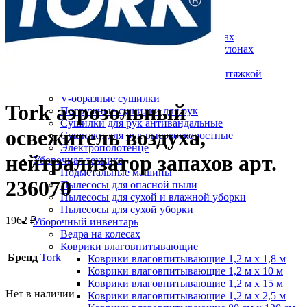
Протирочный материал в рулонах
Салфетки для лица
Туалетная бумага в больших рулонах
Туалетная бумага в стандартных рулонах
Туалетная бумага листовая
Туалетная бумага с центральной вытяжкой
Сушилки для рук
V-образные сушилки
Tork аэрозольный
Погружные сушилки для рук
Сушилки для рук антивандальные
освежитель воздуха,
Сушилки для рук высокоскоростные
Электрополотенце
нейтрализатор запахов арт.
Уборочная техника
Подметальные машины
236070
Пылесосы для опасной пыли
Пылесосы для сухой и влажной уборки
Пылесосы для сухой уборки
1962
₽
Уборочный инвентарь
Ведра на колесах
Коврики влаговпитывающие
Бренд
Tork
Коврики влаговпитывающие 1,2 м х 1,8 м
Коврики влаговпитывающие 1,2 м х 10 м
Коврики влаговпитывающие 1,2 м х 15 м
Нет в наличии
Коврики влаговпитывающие 1,2 м х 2,5 м