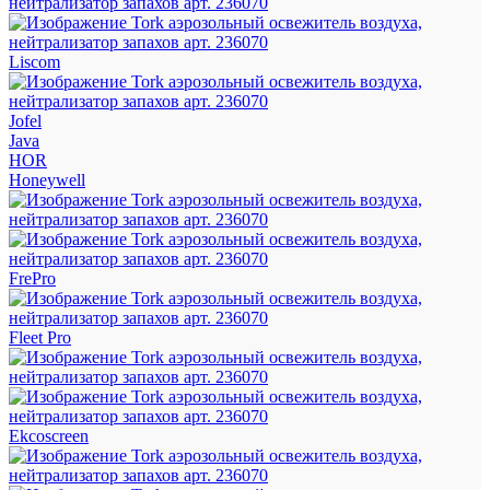
Liscom
Jofel
Java
HOR
Honeywell
FrePro
Fleet Pro
Ekcoscreen