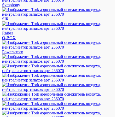
Symphony
SIR
Raiber
Q-BOX
Powerscreen