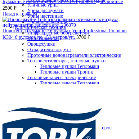
Бумажные полотенца Ksitex 230 в рулонах однослойные
Уличные урны
2500
₽
Урны для бумаги
Назад к товарам
Урны настенные
Урны-пепельницы
Климатическая техника
Полотенца бумажные в рулонах Veiro Professional Premium
Инфракрасные обогреватели
K304 6 рулонов по 150 метров/уп.
3700
₽
Кипятильники
Овощесушки
Охладители воздуха
Проточные водонагреватели электрические
Тепловентиляторы, тепловые пушки
Тепловые пушки Тепломаш
Тепловые пушки Тропик
Тепловые завесы электрические
Нажмите, чтобы увеличить
Тепловые завесы Тепломаш
Электронные терморегуляторы
Пеленальные столы
Расходные материалы
Бумажные полотенца в рулонах
Бумажные сиденья для унитаза
Дезинфицирующие средства
Жидкое мыло TORK
Картриджи и баллоны для диспенсеров
освежителя воздуха
Листовые бумажные полотенца