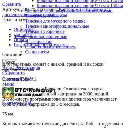
Коврики влаговпитывающие 80 см х 120 см
Сравнить
Коврики влаговпитывающие 90 см х 150 см
Артикул:
236070
Категория:
Картриджи и баллоны для
Коврики резиновые ячеистые с отверстиями
диспенсеров освежителя воздуха
Тележки для белья
Поделиться:
Тележки для мусорного мешка
Тележки многофункциональные
Описание
Тележки уборочные
Доставка
Фены для волос настенные
Оплата
Классические
Гарантийный обязательства
С настенным креплением
Со шлангом
Описание
Поиск
Для туалетных комнат с низкой, средней и высокой
Вход / Регистрация
проходимостью.
0
Сравнить
0
элемент
/
0
₽
Система Торк А1.
Меню
Категория качества – Premium. Освежитель воздуха
автоматический – сменный картридж на 3000 порций.
Возможность программирования диспенсера увеличивает
0
элемент
/
0
₽
срок службы картриджа до 3-х месяцев.
75 мл.
Компактные автоматические диспенсеры Tork – это детально