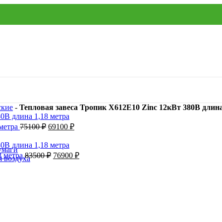
ские
-
Тепловая завеса Тропик X612E10 Zinc 12кВт 380В длина
 метра
75100
₽
69100
₽
умаги
8 метра
83500
₽
76900
₽
я воздуха