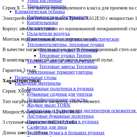
Урны настенные
Урны-пепельницы
Серия Х — это завесы промышленного класса для проемов на с
Климатическая техника
Инфракрасные обогреватели
Электрическая тепловая завеса Тропик X612E10 с мощностью 12
Кипятильники
Овощесушки
Корпус завесы изготовлен из оцинкованной неокрашенной стал
Охладители воздуха
Монтаж горизонтальный или вертикальный.
Проточные водонагреватели электрические
Тепловентиляторы, тепловые пушки
В качестве нагревателя используется безынерционный стич-элем
Тепловые пушки Тепломаш
Тепловые пушки Тропик
В комплекте с завесой поставляется выносной пульт.
Тепловые завесы электрические
Тепловые завесы Тепломаш
Гарантия 3 года.
Электронные терморегуляторы
Пеленальные столы
Характеристики:
Расходные материалы
Бумажные полотенца в рулонах
Серия: X600Е.
Бумажные сиденья для унитаза
Дезинфицирующие средства
Тип нагревательного элемента: ститч-элемент.
Жидкое мыло TORK
Картриджи и баллоны для диспенсеров освежителя 
Мощность/напряжение: 12 кВт/380В.
Листовые бумажные полотенца
Протирочный материал в рулонах
3 ступени мощности: 0/6,0/12,0 кВт.
Салфетки для лица
Длина завесы: 118 см.
Туалетная бумага в больших рулонах