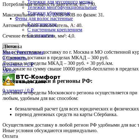
Тележки для мусорного мешка
Потребляемая мощность двигателя, Вт: 730.
Тележки многофункциональные
Тележки уборочные
Максимальный ток, А, 220В/380В по фазам: 31.
Фены для волос настенные
Классические
Автоматический выключатель, А: 40.
С настенным креплением
Со шлангом
Сечение сетевого кабеля, мм²: 4,0.
Доставка
Поиск
Мы осуществляем доставку по г. Москва и МО собственной ку
Вход / Регистрация
Стоимость доставки в пределах МКАД – 300 руб.
0
Сравнить
Доставка за пределы МКАД – 300 руб. + 30 руб./км.
0
элемент
/
0
₽
При заказе на сумму свыше 10000 рублей-бесплатно в предел
Меню
Условия доставки в регионы РФ:
0
элемент
/
0
₽
Доставка за пределы Московского региона осуществляется пр
любым, удобным для вас способом:
безналичный расчет (для всех юридических и физических
перевод денежных средств на карты Сбербанка.
Осуществляем доставку в любой регион РФ удобными для вас
Иные условия обсуждаются индивидуально.
Оплата