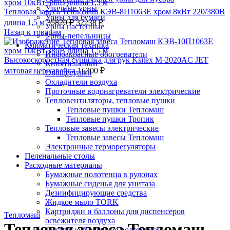
Уличные урны
Тепловая завеса Тепломаш КЭВ-8П1063E хром 8кВт 220/380В
Урны для бумаги
длина 1,5 м
35820
₽
32238
₽
Урны настенные
Назад к товарам
Урны-пепельницы
Климатическая техника
Инфракрасные обогреватели
Высокоскоростная сушилка для рук Ksitex M-2020AC JET
Кипятильники
матовая нержавейка
16300
₽
Овощесушки
-10%;процент скидки
Тепломаш
Охладители воздуха
Проточные водонагреватели электрические
Тепловентиляторы, тепловые пушки
Тепловые пушки Тепломаш
Тепловые пушки Тропик
Тепловые завесы электрические
Тепловые завесы Тепломаш
Электронные терморегуляторы
Пеленальные столы
Расходные материалы
Бумажные полотенца в рулонах
Бумажные сиденья для унитаза
Дезинфицирующие средства
Жидкое мыло TORK
Нажмите, чтобы увеличить
Картриджи и баллоны для диспенсеров
Тепломаш
освежителя воздуха
Тепловая завеса Тепломаш
Листовые бумажные полотенца