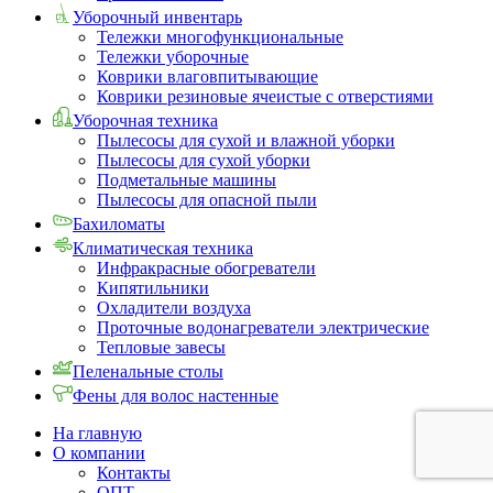
Уборочный инвентарь
Тележки многофункциональные
Тележки уборочные
Коврики влаговпитывающие
Коврики резиновые ячеистые с отверстиями
Уборочная техника
Пылесосы для сухой и влажной уборки
Пылесосы для сухой уборки
Подметальные машины
Пылесосы для опасной пыли
Бахиломаты
Климатическая техника
Инфракрасные обогреватели
Кипятильники
Охладители воздуха
Проточные водонагреватели электрические
Тепловые завесы
Пеленальные столы
Фены для волос настенные
На главную
О компании
Контакты
ОПТ