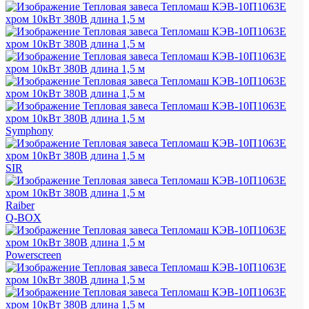
Symphony
SIR
Raiber
Q-BOX
Powerscreen