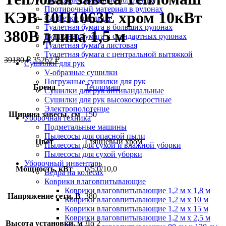
Протирочный материал в рулонах
КЭВ-10П1063E хром 10кВт
Салфетки для лица
Туалетная бумага в больших рулонах
380В длина 1,5 м
Туалетная бумага в стандартных рулонах
Туалетная бумага листовая
Туалетная бумага с центральной вытяжкой
39180
₽
35262
₽
Сушилки для рук
V-образные сушилки
Погружные сушилки для рук
Бренд
Тепломаш
Сушилки для рук антивандальные
Сушилки для рук высокоскоростные
Электрополотенце
Ширина завесы, см
150
Уборочная техника
Подметальные машины
Пылесосы для опасной пыли
Цвет
Глянцевый хром
Пылесосы для сухой и влажной уборки
Пылесосы для сухой уборки
Уборочный инвентарь
Мощность, кВт
0/5,0/10,0
Ведра на колесах
Коврики влаговпитывающие
Коврики влаговпитывающие 1,2 м х 1,8 м
Напряжение сети, В
380
Коврики влаговпитывающие 1,2 м х 10 м
Коврики влаговпитывающие 1,2 м х 15 м
Коврики влаговпитывающие 1,2 м х 2,5 м
Высота установки, м
До 2