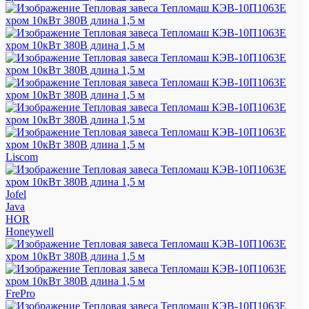
Liscom
Jofel
Java
HOR
Honeywell
FrePro