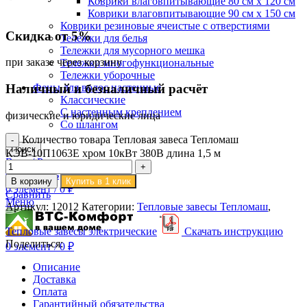
Коврики влаговпитывающие 80 см х 120 см
Коврики влаговпитывающие 90 см х 150 см
Коврики резиновые ячеистые с отверстиями
Скидка от 5%
Тележки для белья
Тележки для мусорного мешка
при заказе через корзину
Тележки многофункциональные
Тележки уборочные
Фены для волос настенные
Наличный и безналичный расчёт
Классические
С настенным креплением
физические и юридические лица
Со шлангом
Количество товара Тепловая завеса Тепломаш
Поиск
КЭВ-10П1063E хром 10кВт 380В длина 1,5 м
Вход / Регистрация
0
Сравнить
В корзину
Купить в 1 клик
0
элемент
/
0
₽
Сравнить
Меню
Артикул:
12012
Категории:
Тепловые завесы Тепломаш
,
Тепловые завесы электрические
Скачать инструкцию
Поделиться:
0
элемент
/
0
₽
Описание
Доставка
Оплата
Гарантийный обязательства