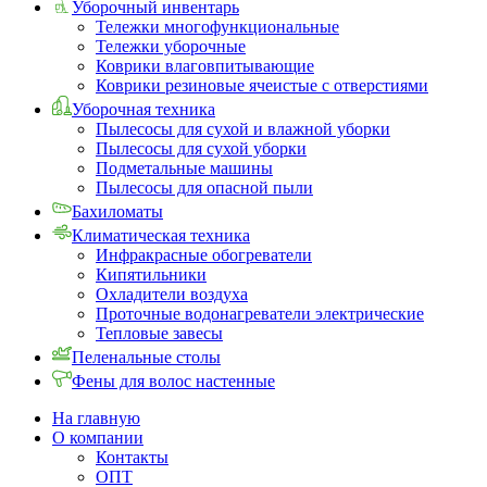
Уборочный инвентарь
Тележки многофункциональные
Тележки уборочные
Коврики влаговпитывающие
Коврики резиновые ячеистые с отверстиями
Уборочная техника
Пылесосы для сухой и влажной уборки
Пылесосы для сухой уборки
Подметальные машины
Пылесосы для опасной пыли
Бахиломаты
Климатическая техника
Инфракрасные обогреватели
Кипятильники
Охладители воздуха
Проточные водонагреватели электрические
Тепловые завесы
Пеленальные столы
Фены для волос настенные
На главную
О компании
Контакты
ОПТ