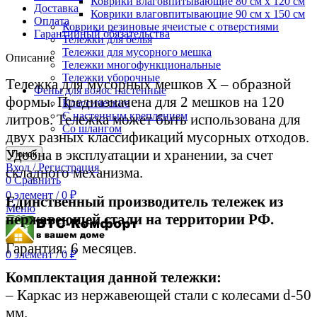
Коврики влаговпитывающие 80 см х 120 см
Доставка
Коврики влаговпитывающие 90 см х 150 см
Оплата
Коврики резиновые ячеистые с отверстиями
Гарантийный обязательства
Тележки для белья
Тележки для мусорного мешка
Описание
Тележки многофункциональные
Тележки уборочные
Тележка для мусорных мешков Х – образной
Фены для волос настенные
формы. Предназначена для 2 мешков на 120
Классические
С настенным креплением
литров. Тележка может быть использована для
Со шлангом
двух разных классификаций мусорных отходов.
Удобна в эксплуатации и хранении, за счет
Поиск
Вход / Регистрация
складного механизма.
0
Сравнить
0
элемент
/
0
₽
Единственный производитель тележек из
Меню
нержавеющей стали на территории РФ.
Гарантия: 6 месяцев.
0
элемент
/
0
₽
Комплектация данной тележки:
– Каркас из нержавеющей стали с колесами d-50
мм.