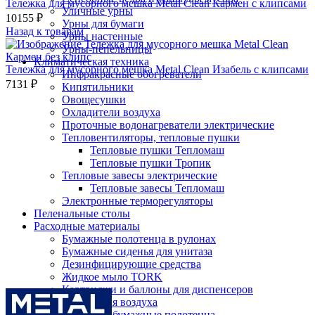
Тележка для мусорного мешка Metal Clean Кармен с клипсами
Уличные урны
10155
₽
Урны для бумаги
Назад к товарам
Урны настенные
Урны-пепельницы
Климатическая техника
Тележка для мусорного мешка Metal Clean Изабель с клипсами
Инфракрасные обогреватели
7131
₽
Кипятильники
Овощесушки
Охладители воздуха
Проточные водонагреватели электрические
Тепловентиляторы, тепловые пушки
Тепловые пушки Тепломаш
Тепловые пушки Тропик
Тепловые завесы электрические
Тепловые завесы Тепломаш
Электронные терморегуляторы
Пеленальные столы
Расходные материалы
Бумажные полотенца в рулонах
Бумажные сиденья для унитаза
Дезинфицирующие средства
Жидкое мыло TORK
Нажмите, чтобы увеличить
Картриджи и баллоны для диспенсеров
освежителя воздуха
Листовые бумажные полотенца