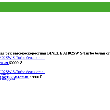
ля рук высокоскоростная BINELE AH02SW S-Turbo белая ст
стная
60000
₽
умаги
пластик матовый
22800
₽
я воздуха