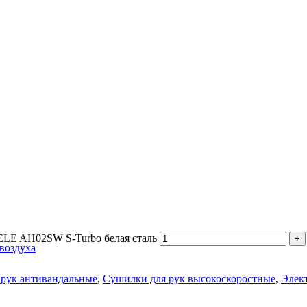
ELE AH02SW S-Turbo белая сталь
воздуха
рук антивандальные
,
Сушилки для рук высокоскоростные
,
Элек