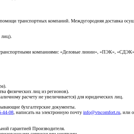
и помощи транспортных компаний. Междугородняя доставка осущ
 лиц).
 транспортными компаниями: «Деловые линии», «ПЭК», «СДЭК»
а).
тва физических лиц из регионов).
наличному расчету не увеличивается) для юридических лиц.
крывающие бухгалтерские документы.
6-44-08
, написать на электронную почту
info@vtscomfort.ru
, или 
ьной гарантией Производителя.
торизованными сервисными центрами.