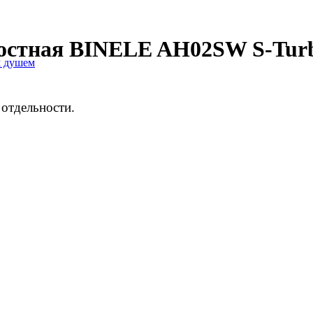
остная BINELE AH02SW S-Turb
м душем
отдельности.