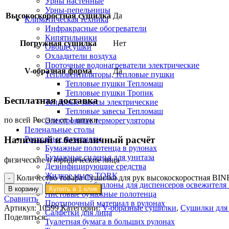
Урны настенные
Урны-пепельницы
Высокоскоростная сушилка
Да
Климатическая техника
Инфракрасные обогреватели
Кипятильники
Погружная сушилка
Нет
Овощесушки
Охладители воздуха
Проточные водонагреватели электрические
V-образная форма
Да
Тепловентиляторы, тепловые пушки
Тепловые пушки Тепломаш
Тепловые пушки Тропик
Бесплатная доставка
Тепловые завесы электрические
Тепловые завесы Тепломаш
по всей России от 1 штуки
Электронные терморегуляторы
Пеленальные столы
Расходные материалы
Наличный и безналичный расчёт
Бумажные полотенца в рулонах
Бумажные сиденья для унитаза
физические и юридические лица
Дезинфицирующие средства
Жидкое мыло TORK
Количество товара Сушилка для рук высокоскоростная BIN
Картриджи и баллоны для диспенсеров освежителя 
В корзину
Купить в 1 клик
Листовые бумажные полотенца
Сравнить
Протирочный материал в рулонах
Артикул:
10599
Категории:
V-образные сушилки
,
Сушилки для 
Салфетки для лица
Поделиться:
Туалетная бумага в больших рулонах