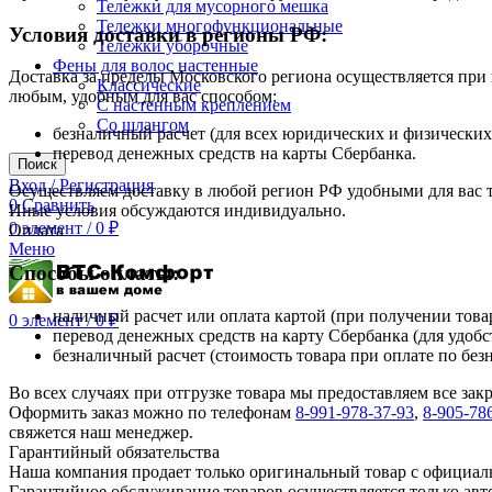
Тележки для мусорного мешка
Тележки многофункциональные
Условия доставки в регионы РФ:
Тележки уборочные
Фены для волос настенные
Доставка за пределы Московского региона осуществляется пр
Классические
любым, удобным для вас способом:
С настенным креплением
Со шлангом
безналичный расчет (для всех юридических и физических
перевод денежных средств на карты Сбербанка.
Поиск
Вход / Регистрация
Осуществляем доставку в любой регион РФ удобными для вас
0
Сравнить
Иные условия обсуждаются индивидуально.
0
элемент
/
0
₽
Оплата
Меню
Способы оплаты:
наличный расчет или оплата картой (при получении товар
0
элемент
/
0
₽
перевод денежных средств на карту Сбербанка (для удобс
безналичный расчет (стоимость товара при оплате по без
Во всех случаях при отгрузке товара мы предоставляем все за
Оформить заказ можно по телефонам
8-991-978-37-93
,
8-905-78
свяжется наш менеджер.
Гарантийный обязательства
Наша компания продает только оригинальный товар с официал
Гарантийное обслуживание товаров осуществляется только ав