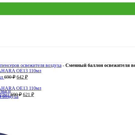
пенсеров освежителя воздуха
-
Сменный баллон освежителя в
мл
690
₽
642
₽
умаги
110мл
690
₽
621
₽
я воздуха