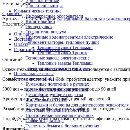
Урны настенные
Нет в наличии
Урны-пепельницы
Климатическая техника
Сравнить
Инфракрасные обогреватели
Артикул:
11920
Категория:
Картриджи и баллоны для диспенсе
Кипятильники
Поделиться:
Овощесушки
Охладители воздуха
Описание
Проточные водонагреватели электрические
Доставка
Тепловентиляторы, тепловые пушки
Оплата
Тепловые пушки Тепломаш
Гарантийный обязательства
Тепловые пушки Тропик
Тепловые завесы электрические
Описание
Тепловые завесы Тепломаш
Электронные терморегуляторы
Освежитель воздуха Merida WOODSEA используется с автомат
Пеленальные столы
Расходные материалы
Совместим с системой A1 Tork (требуется адаптер, укажите при 
Бумажные полотенца в рулонах
3000 доз – одного баллончика хватает на срок до 90 дней.
Бумажные сиденья для унитаза
Дезинфицирующие средства
Аромат: цитрусовый, мускусный, пряный, древесный.
Жидкое мыло TORK
Картриджи и баллоны для диспенсеров освежителя 
Разработан на основе французских парфюмерных отдушек – вы
Листовые бумажные полотенца
Протирочный материал в рулонах
Подойдёт как для туалетных комнат, так и для офисов и други
Салфетки для лица
Туалетная бумага в больших рулонах
Внимание!