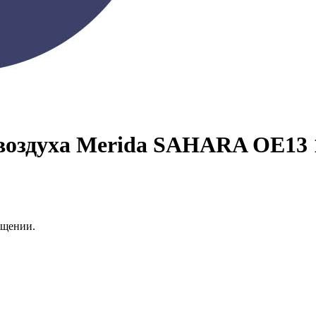
м душем
воздуха Merida SAHARA OE13 
ещении.