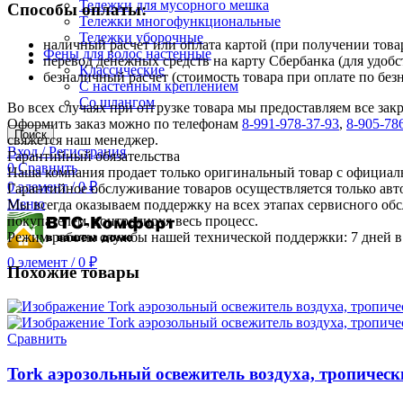
Тележки для мусорного мешка
Способы оплаты:
Тележки многофункциональные
Тележки уборочные
наличный расчет или оплата картой (при получении товар
Фены для волос настенные
перевод денежных средств на карту Сбербанка (для удобс
Классические
безналичный расчет (стоимость товара при оплате по без
С настенным креплением
Со шлангом
Во всех случаях при отгрузке товара мы предоставляем все за
Оформить заказ можно по телефонам
8-991-978-37-93
,
8-905-78
Поиск
свяжется наш менеджер.
Вход / Регистрация
Гарантийный обязательства
0
Сравнить
Наша компания продает только оригинальный товар с официал
0
элемент
/
0
₽
Гарантийное обслуживание товаров осуществляется только ав
Меню
Мы всегда оказываем поддержку на всех этапах сервисного о
покупателем, контролируя весь процесс.
Режим работы службы нашей технической поддержки: 7 дней в 
0
элемент
/
0
₽
Похожие товары
Сравнить
Tork аэрозольный освежитель воздуха, тропическ