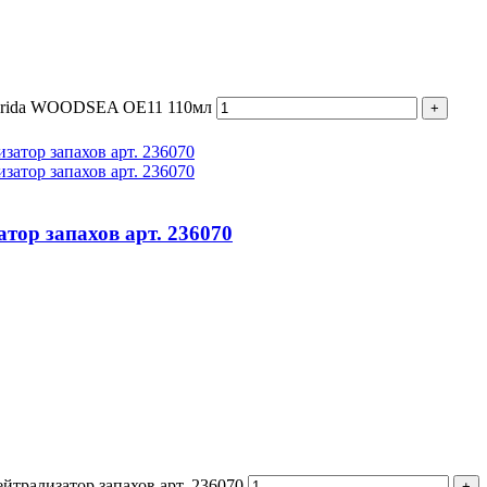
Merida WOODSEA OE11 110мл
тор запахов арт. 236070
йтрализатор запахов арт. 236070