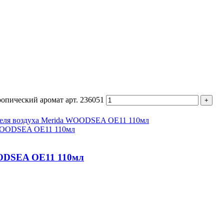
ропический аромат арт. 236051
OODSEA OE11 110мл