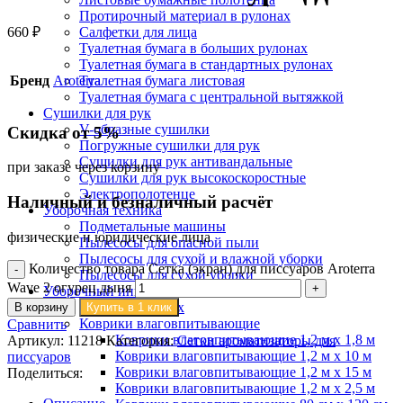
Протирочный материал в рулонах
660
₽
Салфетки для лица
Туалетная бумага в больших рулонах
Туалетная бумага в стандартных рулонах
Бренд
Aroterra
Туалетная бумага листовая
Туалетная бумага с центральной вытяжкой
Сушилки для рук
V-образные сушилки
Скидка от 5%
Погружные сушилки для рук
Сушилки для рук антивандальные
при заказе через корзину
Сушилки для рук высокоскоростные
Электрополотенце
Наличный и безналичный расчёт
Уборочная техника
Подметальные машины
физические и юридические лица
Пылесосы для опасной пыли
Пылесосы для сухой и влажной уборки
Количество товара Сетка (экран) для писсуаров Aroterra
Пылесосы для сухой уборки
Wave 2 огурец дыня
Уборочный инвентарь
Ведра на колесах
В корзину
Купить в 1 клик
Коврики влаговпитывающие
Сравнить
Коврики влаговпитывающие 1,2 м х 1,8 м
Артикул:
11218
Категория:
Сетки ароматизаторы для
Коврики влаговпитывающие 1,2 м х 10 м
писсуаров
Коврики влаговпитывающие 1,2 м х 15 м
Поделиться:
Коврики влаговпитывающие 1,2 м х 2,5 м