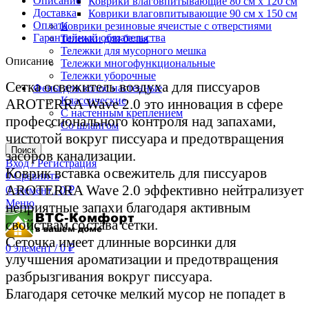
Описание
Коврики влаговпитывающие 80 см х 120 см
Доставка
Коврики влаговпитывающие 90 см х 150 см
Оплата
Коврики резиновые ячеистые с отверстиями
Гарантийный обязательства
Тележки для белья
Тележки для мусорного мешка
Описание
Тележки многофункциональные
Тележки уборочные
Сетка освежитель воздуха для писсуаров
Фены для волос настенные
Классические
AROTERRA Wave 2.0 это инновация в сфере
С настенным креплением
профессионального контроля над запахами,
Со шлангом
чистотой вокруг писсуара и предотвращения
Поиск
засоров канализации.
Вход / Регистрация
Коврик вставка освежитель для писсуаров
0
Сравнить
AROTERRA Wave 2.0 эффективно нейтрализует
0
элемент
/
0
₽
Меню
неприятные запахи благодаря активным
свойствам состава сетки.
Сеточка имеет длинные ворсинки для
0
элемент
/
0
₽
улучшения ароматизации и предотвращения
разбрызгивания вокруг писсуара.
Благодаря сеточке мелкий мусор не попадет в