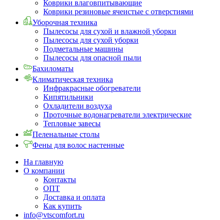
Коврики влаговпитывающие
Коврики резиновые ячеистые с отверстиями
Уборочная техника
Пылесосы для сухой и влажной уборки
Пылесосы для сухой уборки
Подметальные машины
Пылесосы для опасной пыли
Бахиломаты
Климатическая техника
Инфракрасные обогреватели
Кипятильники
Охладители воздуха
Проточные водонагреватели электрические
Тепловые завесы
Пеленальные столы
Фены для волос настенные
На главную
О компании
Контакты
ОПТ
Доставка и оплата
Как купить
info@vtscomfort.ru