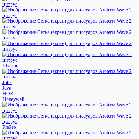
Liscom
Jofel
Java
HOR
Honeywell
FrePro