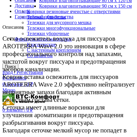
Описание
Коврики влаговпитывающие 80 см х 120 см
Доставка
Коврики влаговпитывающие 90 см х 150 см
Оплата
Коврики резиновые ячеистые с отверстиями
Гарантийный обязательства
Тележки для белья
Тележки для мусорного мешка
Описание
Тележки многофункциональные
Тележки уборочные
Сетка освежитель воздуха для писсуаров
Фены для волос настенные
Классические
AROTERRA Wave 2.0 это инновация в сфере
С настенным креплением
профессионального контроля над запахами,
Со шлангом
чистотой вокруг писсуара и предотвращения
Поиск
засоров канализации.
Вход / Регистрация
Коврик вставка освежитель для писсуаров
0
Сравнить
AROTERRA Wave 2.0 эффективно нейтрализует
0
элемент
/
0
₽
Меню
неприятные запахи благодаря активным
свойствам состава сетки.
Сеточка имеет длинные ворсинки для
0
элемент
/
0
₽
улучшения ароматизации и предотвращения
разбрызгивания вокруг писсуара.
Благодаря сеточке мелкий мусор не попадет в