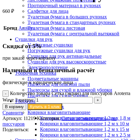
Протирочный материал в рулонах
660
₽
Салфетки для лица
Туалетная бумага в больших рулонах
Туалетная бумага в стандартных рулонах
Бренд
Aroterra
Туалетная бумага листовая
Туалетная бумага с центральной вытяжкой
Сушилки для рук
V-образные сушилки
Скидка от 5%
Погружные сушилки для рук
Сушилки для рук антивандальные
при заказе через корзину
Сушилки для рук высокоскоростные
Электрополотенце
Наличный и безналичный расчёт
Уборочная техника
Подметальные машины
физические и юридические лица
Пылесосы для опасной пыли
Пылесосы для сухой и влажной уборки
Количество товара Сетка (экран) для писсуаров Aroterra
Пылесосы для сухой уборки
Wave 2 цитрус
Уборочный инвентарь
Ведра на колесах
В корзину
Купить в 1 клик
Коврики влаговпитывающие
Сравнить
Коврики влаговпитывающие 1,2 м х 1,8 м
Артикул:
11219
Категория:
Сетки ароматизаторы для
Коврики влаговпитывающие 1,2 м х 10 м
писсуаров
Коврики влаговпитывающие 1,2 м х 15 м
Поделиться:
Коврики влаговпитывающие 1,2 м х 2,5 м