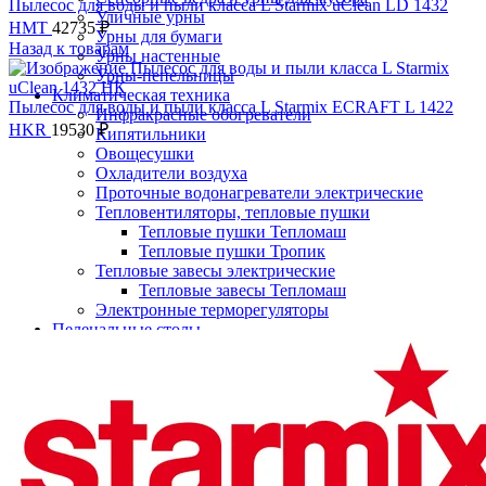
Пылесос для воды и пыли класса L Starmix uClean LD 1432
Уличные урны
НMT
42735
₽
Урны для бумаги
Назад к товарам
Урны настенные
Урны-пепельницы
Климатическая техника
Пылесос для воды и пыли класса L Starmix ECRAFT L 1422
Инфракрасные обогреватели
HKR
19530
₽
Кипятильники
Овощесушки
Охладители воздуха
Проточные водонагреватели электрические
Тепловентиляторы, тепловые пушки
Тепловые пушки Тепломаш
Тепловые пушки Тропик
Тепловые завесы электрические
Тепловые завесы Тепломаш
Электронные терморегуляторы
Нажмите, чтобы увеличить
Пеленальные столы
Расходные материалы
Бумажные полотенца в рулонах
Бумажные сиденья для унитаза
Дезинфицирующие средства
Жидкое мыло TORK
Картриджи и баллоны для диспенсеров
освежителя воздуха
Листовые бумажные полотенца