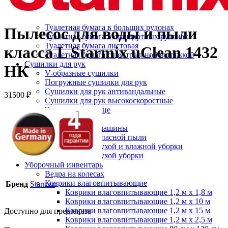
Протирочный материал в рулонах
Салфетки для лица
Туалетная бумага в больших рулонах
Пылесос для воды и пыли
Туалетная бумага в стандартных рулонах
Туалетная бумага листовая
класса L Starmix uClean 1432
Туалетная бумага с центральной вытяжкой
Сушилки для рук
НК
V-образные сушилки
Погружные сушилки для рук
Сушилки для рук антивандальные
31500
₽
Сушилки для рук высокоскоростные
Электрополотенце
Уборочная техника
Подметальные машины
Пылесосы для опасной пыли
Пылесосы для сухой и влажной уборки
Пылесосы для сухой уборки
Уборочный инвентарь
Ведра на колесах
Коврики влаговпитывающие
Бренд
Starmix
Коврики влаговпитывающие 1,2 м х 1,8 м
Коврики влаговпитывающие 1,2 м х 10 м
Коврики влаговпитывающие 1,2 м х 15 м
Доступно для предзаказа
Коврики влаговпитывающие 1,2 м х 2,5 м