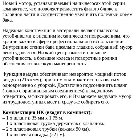
Новый мотор, устанавливаемый на пылесосах этой серии
компактнее, что позволяет разместить фильтр ближе к
головной части и соответственно увеличить полезный объем
бака.
Надежная конструкция и материалы делают пылесосы
устойчивыми к внешним механическим повреждениям, что
крайне важно в сфере профессионального использования.
Внутренние стенки бака идеально гладкие, собранный мусор
легко удаляется. Низкий центр тяжести повышает
устойчивость, а большие колеса и поворотные ролики
обеспечивают высокую маневренность.
Функция выдува обеспечивает невероятно мощный поток
воздуха (215 км/ч), при этом она может использоваться
одновременно с уборкой. Достаточно подсоединить шланг
(только с оригинальным соединением) к выдувному
отверстию, зафиксировать его, и Вы можете выдувать мусор
из труднодоступных мест и сразу же собирать его.
Комплектация HK (входит в комплект):
– 1 x шланг ø 35 мм x 1,75 м.
– 1 x пластиковая трубка-держатель с клапаном.
– 2 x пластиковых трубки (каждая 50 см).
– 1 x щелевая насадка (22 см).