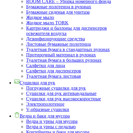
ROOM CARE – Уборка номерного фонда
Бумажные полотенца в рулонах
Бумажные сиденья для унитаза
Жидкое мыло
Жидкое мыло TORK
Картриджи и баллоны для диспенсеров
освежителя воздуха
Дезинфицирующие средства
Листовые бумажные полотенца
Туалетная бумага в стандартных рулонах
Протирочный материал в рулонах
Туалетная бумага в больших рулонах
Салфетки для лица
Салфетки для диспенсеров
Туалетная бумага листовая
Сушилки для рук
Погружные сушилки для рук
Сушилки для рук антивандальные
Сушилки для рук высокоскоростные
Электрополотенце
V-образные сушилки
Ведра и баки для мусора
Ведра и урны для мусора
Ведра и урны с педалью
Контейнеры и баки для мусора