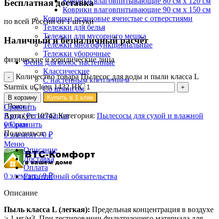
Коврики влаговпитывающие 80 см х 120 см
Бесплатная доставка
Коврики влаговпитывающие 90 см х 150 см
Коврики резиновые ячеистые с отверстиями
по всей России от 1 штуки
Тележки для белья
Тележки для мусорного мешка
Наличный и безналичный расчёт
Тележки многофункциональные
Тележки уборочные
физические и юридические лица
Фены для волос настенные
Классические
Количество товара Пылесос для воды и пыли класса L
С настенным креплением
Starmix uClean 1432 НК
Со шлангом
В корзину
Купить в 1 клик
Сравнить
Поиск
Артикул:
10742
Категория:
Пылесосы для сухой и влажной
Вход / Регистрация
уборки
0
Сравнить
Поделиться:
0
элемент
/
0
₽
Меню
Описание
Доставка
Оплата
0
элемент
/
0
₽
Гарантийный обязательства
Описание
Пыль класса L (легкая):
Предельная концентрация в воздухе
> 1 мг/м3. При тестировании фильтрующего материала для