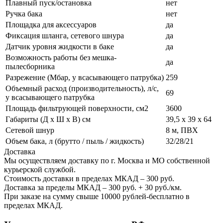
Плавный пуск/остановка
нет
Ручка бака
нет
Площадка для аксессуаров
да
Фиксация шланга, сетевого шнура
да
Датчик уровня жидкости в баке
да
Возможность работы без мешка-
да
пылесборника
Разрежение (Мбар, у всасывающего патрубка)
259
Объемный расход (производительность), л/с,
69
у всасывающего патрубка
Площадь фильтрующей поверхности, см2
3600
Габариты (Д х Ш х В) см
39,5 х 39 х 64
Сетевой шнур
8 м, ПВХ
Объем бака, л (брутто / пыль / жидкость)
32/28/21
Доставка
Мы осуществляем доставку по г. Москва и МО собственной
курьерской службой.
Стоимость доставки в пределах МКАД – 300 руб.
Доставка за пределы МКАД – 300 руб. + 30 руб./км.
При заказе на сумму свыше 10000 рублей-бесплатно в
пределах МКАД.