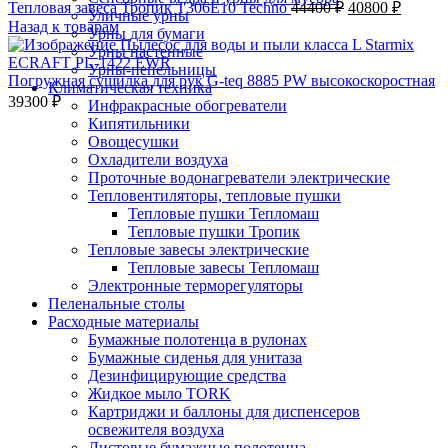
Тепловая завеса Тропик Т306Е10 Techno
44400
₽
40800
₽
Уличные урны
Назад к товарам
Урны для бумаги
Урны настенные
Урны-пепельницы
Погружная сушилка для рук G-teq 8885 PW высокоскоростная
Климатическая техника
39300
₽
Инфракрасные обогреватели
Кипятильники
Овощесушки
Охладители воздуха
Проточные водонагреватели электрические
Тепловентиляторы, тепловые пушки
Тепловые пушки Тепломаш
Тепловые пушки Тропик
Тепловые завесы электрические
Тепловые завесы Тепломаш
Электронные терморегуляторы
Пеленальные столы
Расходные материалы
Бумажные полотенца в рулонах
Бумажные сиденья для унитаза
Дезинфицирующие средства
Жидкое мыло TORK
Картриджи и баллоны для диспенсеров
освежителя воздуха
Листовые бумажные полотенца