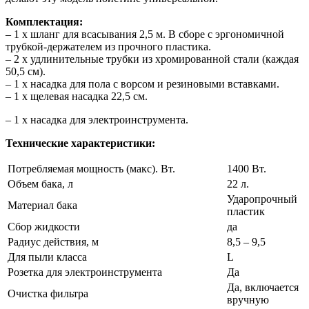
Комплектация:
– 1 x шланг для всасывания 2,5 м. В сборе с эргономичной
трубкой-дeржателем из прочного пластика.
– 2 x удлинительные трубки из хромированной стали (каждая
50,5 см).
– 1 x насадка для пола с ворсом и резиновыми вставками.
– 1 x щелевая насадка 22,5 см.
– 1 x насадка для электроинструмента.
Технические характеристики:
Потребляемая мощность (макс). Вт.
1400 Вт.
Объем бака, л
22 л.
Ударопрочный
Материал бака
пластик
Сбор жидкости
да
Радиус действия, м
8,5 – 9,5
Для пыли класса
L
Розетка для электроинструмента
Да
Да, включается
Очистка фильтра
вручную