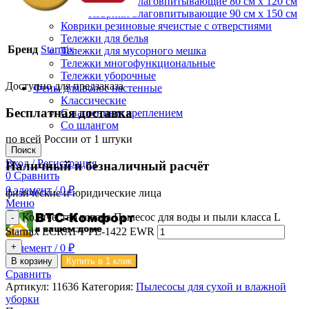
Коврики влаговпитывающие 80 см х 120 см
Коврики влаговпитывающие 90 см х 150 см
Коврики резиновые ячеистые с отверстиями
Тележки для белья
Бренд
Starmix
Тележки для мусорного мешка
Тележки многофункциональные
Тележки уборочные
Доступно для предзаказа
Фены для волос настенные
Классические
Бесплатная доставка
С настенным креплением
Со шлангом
по всей России от 1 штуки
Поиск
Вход / Регистрация
Наличный и безналичный расчёт
0
Сравнить
0
элемент
/
0
₽
физические и юридические лица
Меню
Количество товара Пылесос для воды и пыли класса L
Starmix ECRAFT PL-1422 EWR
0
элемент
/
0
₽
В корзину
Купить в 1 клик
Сравнить
Артикул:
11636
Категория:
Пылесосы для сухой и влажной
уборки