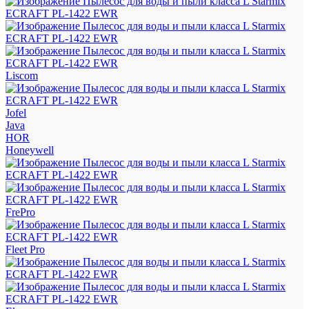
Liscom
Jofel
Java
HOR
Honeywell
FrePro
Fleet Pro