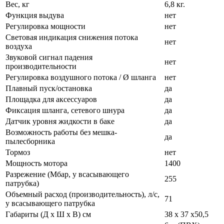
Вес, кг
6,8 кг.
Функция выдува
нет
Регулировка мощности
нет
Световая индикация снижения потока
нет
воздуха
Звуковой сигнал падения
нет
производительности
Регулировка воздушного потока / Ø шланга
нет
Плавный пуск/остановка
да
Площадка для аксессуаров
да
Фиксация шланга, сетевого шнура
да
Датчик уровня жидкости в баке
да
Возможность работы без мешка-
да
пылесборника
Тормоз
нет
Мощность мотора
1400
Разрежение (Мбар, у всасывающего
255
патрубка)
Объемный расход (производительность), л/с,
71
у всасывающего патрубка
Габариты (Д х Ш х В) см
38 х 37 х50,5