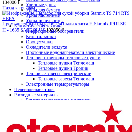
134000
₽
Уличные урны
Назад к товарам
Урны для бумаги
Урны настенные
Урны-пепельницы
Промышленный пылесос для пыли класса H Starmix IPULSE
Климатическая техника
H - 1635 SAFE PLUS
103950
₽
Инфракрасные обогреватели
Кипятильники
Овощесушки
Охладители воздуха
Проточные водонагреватели электрические
Тепловентиляторы, тепловые пушки
Тепловые пушки Тепломаш
Тепловые пушки Тропик
Тепловые завесы электрические
Тепловые завесы Тепломаш
Электронные терморегуляторы
Пеленальные столы
Расходные материалы
Нажмите, чтобы увеличить
Бумажные полотенца в рулонах
Бумажные сиденья для унитаза
Дезинфицирующие средства
Жидкое мыло TORK
Картриджи и баллоны для диспенсеров
освежителя воздуха
Листовые бумажные полотенца