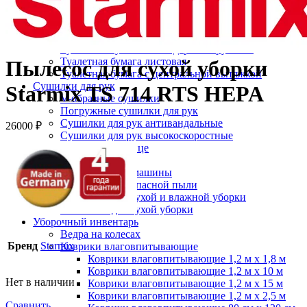
Протирочный материал в рулонах
Салфетки для лица
Туалетная бумага в больших рулонах
Туалетная бумага в стандартных рулонах
Туалетная бумага листовая
Пылесос для сухой уборки
Туалетная бумага с центральной вытяжкой
Сушилки для рук
Starmix TS 714 RTS HEPA
V-образные сушилки
Погружные сушилки для рук
Сушилки для рук антивандальные
26000
₽
Сушилки для рук высокоскоростные
Электрополотенце
Уборочная техника
Подметальные машины
Пылесосы для опасной пыли
Пылесосы для сухой и влажной уборки
Пылесосы для сухой уборки
Уборочный инвентарь
Ведра на колесах
Бренд
Starmix
Коврики влаговпитывающие
Коврики влаговпитывающие 1,2 м х 1,8 м
Коврики влаговпитывающие 1,2 м х 10 м
Нет в наличии
Коврики влаговпитывающие 1,2 м х 15 м
Коврики влаговпитывающие 1,2 м х 2,5 м
Сравнить