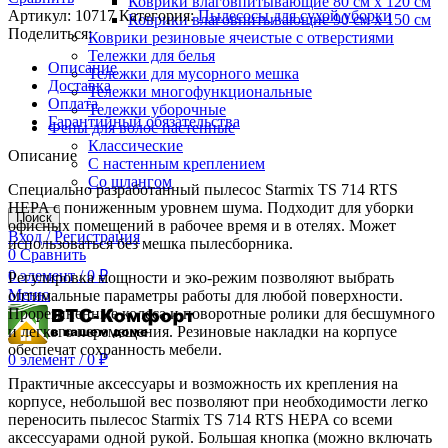
Коврики влаговпитывающие 80 см х 120 см
Артикул:
10717
Категория:
Пылесосы для сухой уборки
Коврики влаговпитывающие 90 см х 150 см
Поделиться:
Коврики резиновые ячеистые с отверстиями
Тележки для белья
Описание
Тележки для мусорного мешка
Доставка
Тележки многофункциональные
Оплата
Тележки уборочные
Гарантийный обязательства
Фены для волос настенные
Классические
Описание
С настенным креплением
Со шлангом
Специально разработанный пылесос Starmix TS 714 RTS
HEPA с пониженным уровнем шума. Подходит для уборки
Поиск
офисных помещений в рабочее время и в отелях. Может
Вход / Регистрация
использоваться без мешка пылесборника.
0
Сравнить
0
элемент
/
0
₽
Регулировка мощности и эко-режим позволяют выбрать
Меню
оптимальные параметры работы для любой поверхности.
Прорезиненные колеса и поворотные ролики для бесшумного
и легкого перемещения. Резиновые накладки на корпусе
обеспечат сохранность мебели.
0
элемент
/
0
₽
Практичные аксессуары и возможность их крепления на
корпусе, небольшой вес позволяют при необходимости легко
переносить пылесос Starmix TS 714 RTS HEPA со всеми
аксессуарами одной рукой. Большая кнопка (можно включать